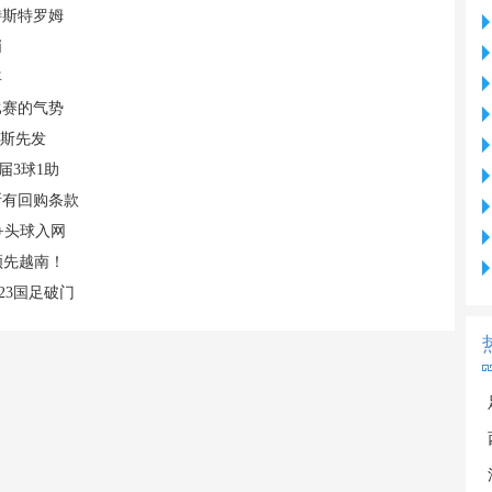
特斯特罗姆
哨
年
比赛的气势
易斯先发
届3球1助
断有回购条款
+头球入网
领先越南！
23国足破门