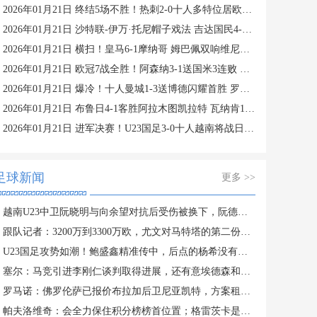
2026年01月21日 终结5场不胜！热刺2-0十人多特位居欧冠第四 罗梅罗、索兰克破门
2026年01月21日 沙特联-伊万·托尼帽子戏法 吉达国民4-1赛哈特海湾
2026年01月21日 横扫！皇马6-1摩纳哥 姆巴佩双响维尼修斯造4球 阿韦洛亚欧冠首胜
2026年01月21日 欧冠7战全胜！阿森纳3-1送国米3连败 热苏斯双响约克雷斯世界波
2026年01月21日 爆冷！十人曼城1-3送博德闪耀首胜 罗德里染红曼城各赛事两连败
2026年01月21日 布鲁日4-1客胜阿拉木图凯拉特 瓦纳肯1传1射 弗曼特、梅切勒破门
2026年01月21日 进军决赛！U23国足3-0十人越南将战日本 彭啸向余望王钰栋破门
足球新闻
更多 >>
越南U23中卫阮晓明与向余望对抗后受伤被换下，阮德英替补登场
跟队记者：3200万到3300万欧，尤文对马特塔的第二份报价仍遭拒绝
U23国足攻势如潮！鲍盛鑫精准传中，后点的杨希没有顶到皮球
塞尔：马竞引进李刚仁谈判取得进展，还有意埃德森和若昂·戈麦斯
罗马诺：佛罗伦萨已报价布拉加后卫尼亚凯特，方案租借+买断选项
帕夫洛维奇：会全力保住积分榜榜首位置；格雷茨卡是我的支柱