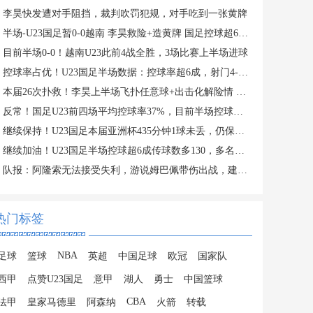
李昊快发遭对手阻挡，裁判吹罚犯规，对手吃到一张黄牌
半场-U23国足暂0-0越南 李昊救险+造黄牌 国足控球超6成+4射0正
目前半场0-0！越南U23此前4战全胜，3场比赛上半场进球
控球率占优！U23国足半场数据：控球率超6成，射门4-3，射正0-2
本届26次扑救！李昊上半场飞扑任意球+出击化解险情 还造对手一黄
反常！国足U23前四场平均控球率37%，目前半场控球率高达64%
继续保持！U23国足本届亚洲杯435分钟1球未丢，仍保持0失球纪录
继续加油！U23国足半场控球超6成传球数多130，多名主力在替补席
队报：阿隆索无法接受失利，游说姆巴佩带伤出战，建议打封闭被拒
热门标签
NBA
足球
篮球
英超
中国足球
欧冠
国家队
西甲
点赞U23国足
意甲
湖人
勇士
中国篮球
CBA
法甲
皇家马德里
阿森纳
火箭
转载