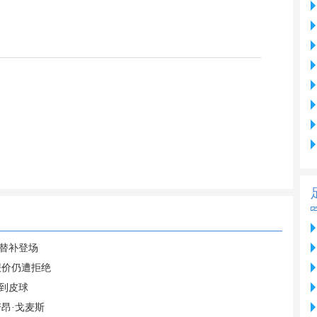
英替补登场
报价仍遭拒绝
到皮球
昂·戈麦斯