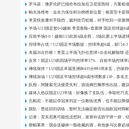
罗马诺：佛罗伦萨已报价布拉加后卫尼亚凯特，方案租借
帕夫洛维奇：会全力保住积分榜榜首位置；格雷茨卡是
李昊快发遭对手阻挡，裁判吹罚犯规，对手吃到一张黄
半场-U23国足暂0-0越南 李昊救险+造黄牌 国足控球超6成
目前半场0-0！越南U23此前4战全胜，3场比赛上半场进
控球率占优！U23国足半场数据：控球率超6成，射门4-3，
本届26次扑救！李昊上半场飞扑任意球+出击化解险情 
反常！国足U23前四场平均控球率37%，目前半场控球率
继续保持！U23国足本届亚洲杯435分钟1球未丢，仍保持
继续加油！U23国足半场控球超6成传球数多130，多名
队报：阿隆索无法接受失利，游说姆巴佩带伤出战，建
媒体人热议国足U23半场：好像换了支队伍，争取吃巧
孔帕尼：不能以夺冠来判定一位教练优秀，也不能以降
跟队：恩佐回归训练，暂时无法确定能否出战欧冠对阵
记者：安东尼奥可能也没想到，派替补去防守拼一拼，
斯帕莱蒂：我会送穆帅一瓶收藏的酒，有他参与比赛必