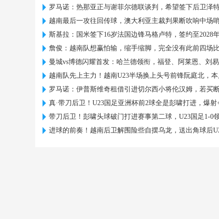
罗马诺：热那亚正与谢菲尔德联谈判，希望签下后卫泽
越南最后一攻往回传球，澳大利亚主裁判果断吹响中场
斯基拉：国米签下16岁法国边锋马格卢特，签约至2028
詹俊：越南队想赢怕输，缩手缩脚，完全没有此前四场
曼城vs博德闪耀首发：哈兰德领衔，福登、阿莱恩、刘
越南队先上主力！越南U23半场换上头号前锋阮庭北，本
罗马诺：伊普斯维奇租借引进切尔西小将伦汉姆，若买
真·带刀后卫！U23国足亚洲杯前2球全是彭啸打进，爆射
带刀后卫！彭啸头球破门打进赛事第二球，U23国足1-0
进球的前奏！越南后卫解围险些自摆乌龙，送出角球后U