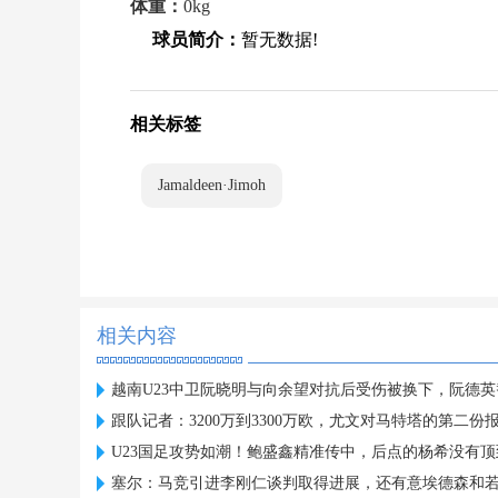
体重：
0kg
球员简介：
暂无数据!
相关标签
Jamaldeen·Jimoh
相关内容
越南U23中卫阮晓明与向余望对抗后受伤被换下，阮德
跟队记者：3200万到3300万欧，尤文对马特塔的第二份
U23国足攻势如潮！鲍盛鑫精准传中，后点的杨希没有顶
塞尔：马竞引进李刚仁谈判取得进展，还有意埃德森和若