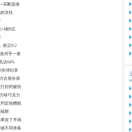
+买断选项
我的支柱
牌
+4射0正
球
射正0-2
还造对手一黄
高达64%
0失球纪录
主力在替补席
议打封闭被拒
克力味巧克力
级判定他糟糕
帕福斯
结果攻了半场
须做不同准备