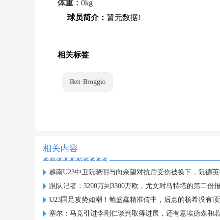
体重：
0kg
球员简介：
暂无数据!
相关标签
Ben·Broggio
相关内容
越南U23中卫阮晓明与向余望对抗后受伤被换下，阮德
跟队记者：3200万到3300万欧，尤文对马特塔的第二份
U23国足攻势如潮！鲍盛鑫精准传中，后点的杨希没有顶
塞尔：马竞引进李刚仁谈判取得进展，还有意埃德森和若