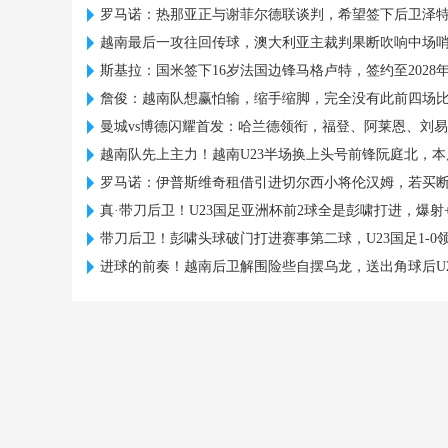
罗马诺：热那亚正与谢菲尔德联谈判，希望签下后卫泽
越南最后一攻往回传球，澳大利亚主裁判果断吹响中场
斯基拉：国米签下16岁法国边锋马格卢特，签约至2028
詹俊：越南队想赢怕输，缩手缩脚，完全没有此前四场
曼城vs博德闪耀首发：哈兰德领衔，福登、阿莱恩、刘
越南队先上主力！越南U23半场换上头号前锋阮庭北，本
罗马诺：伊普斯维奇租借引进切尔西小将伦汉姆，若买
真·带刀后卫！U23国足亚洲杯前2球全是彭啸打进，爆射
带刀后卫！彭啸头球破门打进赛事第二球，U23国足1-0
进球的前奏！越南后卫解围险些自摆乌龙，送出角球后U