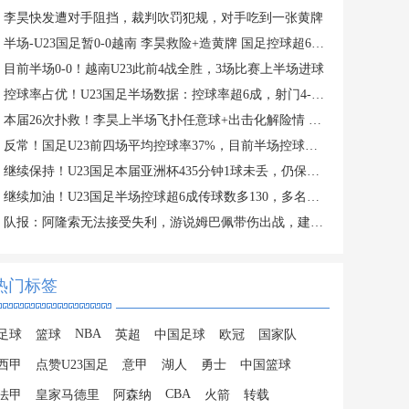
李昊快发遭对手阻挡，裁判吹罚犯规，对手吃到一张黄牌
半场-U23国足暂0-0越南 李昊救险+造黄牌 国足控球超6成+4射0正
目前半场0-0！越南U23此前4战全胜，3场比赛上半场进球
控球率占优！U23国足半场数据：控球率超6成，射门4-3，射正0-2
本届26次扑救！李昊上半场飞扑任意球+出击化解险情 还造对手一黄
反常！国足U23前四场平均控球率37%，目前半场控球率高达64%
继续保持！U23国足本届亚洲杯435分钟1球未丢，仍保持0失球纪录
继续加油！U23国足半场控球超6成传球数多130，多名主力在替补席
队报：阿隆索无法接受失利，游说姆巴佩带伤出战，建议打封闭被拒
热门标签
NBA
足球
篮球
英超
中国足球
欧冠
国家队
西甲
点赞U23国足
意甲
湖人
勇士
中国篮球
CBA
法甲
皇家马德里
阿森纳
火箭
转载