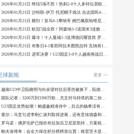
2026年01月21日 终结5场不胜！热刺2-0十人多特位居欧冠第四 罗梅罗、索兰克破门
2026年01月21日 沙特联-伊万·托尼帽子戏法 吉达国民4-1赛哈特海湾
2026年01月21日 横扫！皇马6-1摩纳哥 姆巴佩双响维尼修斯造4球 阿韦洛亚欧冠首胜
2026年01月21日 欧冠7战全胜！阿森纳3-1送国米3连败 热苏斯双响约克雷斯世界波
2026年01月21日 爆冷！十人曼城1-3送博德闪耀首胜 罗德里染红曼城各赛事两连败
2026年01月21日 布鲁日4-1客胜阿拉木图凯拉特 瓦纳肯1传1射 弗曼特、梅切勒破门
2026年01月21日 进军决赛！U23国足3-0十人越南将战日本 彭啸向余望王钰栋破门
足球新闻
更多 >>
越南U23中卫阮晓明与向余望对抗后受伤被换下，阮德英替补登场
跟队记者：3200万到3300万欧，尤文对马特塔的第二份报价仍遭拒绝
U23国足攻势如潮！鲍盛鑫精准传中，后点的杨希没有顶到皮球
塞尔：马竞引进李刚仁谈判取得进展，还有意埃德森和若昂·戈麦斯
罗马诺：佛罗伦萨已报价布拉加后卫尼亚凯特，方案租借+买断选项
帕夫洛维奇：会全力保住积分榜榜首位置；格雷茨卡是我的支柱