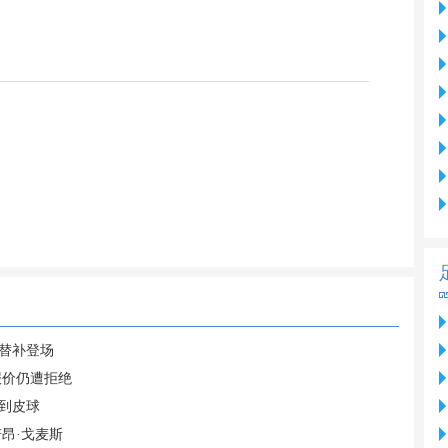
英替补登场
报价仍遭拒绝
到皮球
昂·戈麦斯