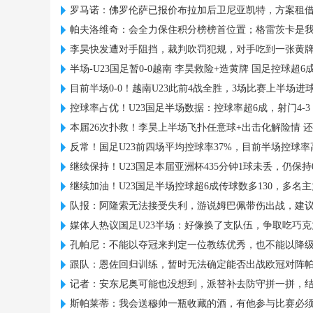
罗马诺：佛罗伦萨已报价布拉加后卫尼亚凯特，方案租借
帕夫洛维奇：会全力保住积分榜榜首位置；格雷茨卡是
李昊快发遭对手阻挡，裁判吹罚犯规，对手吃到一张黄
半场-U23国足暂0-0越南 李昊救险+造黄牌 国足控球超6成
目前半场0-0！越南U23此前4战全胜，3场比赛上半场进
控球率占优！U23国足半场数据：控球率超6成，射门4-3，
本届26次扑救！李昊上半场飞扑任意球+出击化解险情 
反常！国足U23前四场平均控球率37%，目前半场控球率
继续保持！U23国足本届亚洲杯435分钟1球未丢，仍保持
继续加油！U23国足半场控球超6成传球数多130，多名
队报：阿隆索无法接受失利，游说姆巴佩带伤出战，建
媒体人热议国足U23半场：好像换了支队伍，争取吃巧
孔帕尼：不能以夺冠来判定一位教练优秀，也不能以降
跟队：恩佐回归训练，暂时无法确定能否出战欧冠对阵
记者：安东尼奥可能也没想到，派替补去防守拼一拼，
斯帕莱蒂：我会送穆帅一瓶收藏的酒，有他参与比赛必