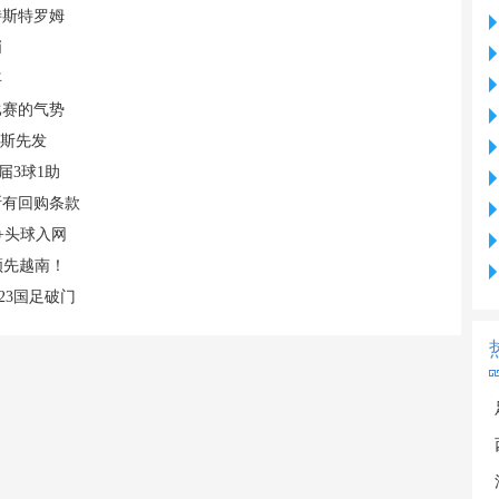
特斯特罗姆
哨
年
比赛的气势
易斯先发
届3球1助
断有回购条款
+头球入网
领先越南！
23国足破门