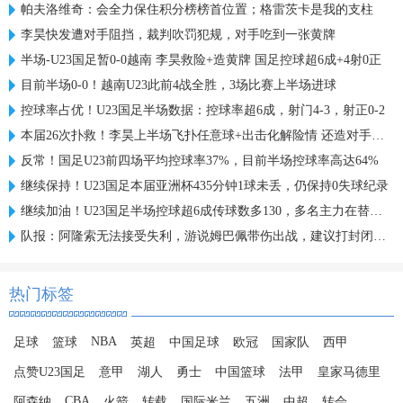
帕夫洛维奇：会全力保住积分榜榜首位置；格雷茨卡是我的支柱
李昊快发遭对手阻挡，裁判吹罚犯规，对手吃到一张黄牌
半场-U23国足暂0-0越南 李昊救险+造黄牌 国足控球超6成+4射0正
目前半场0-0！越南U23此前4战全胜，3场比赛上半场进球
控球率占优！U23国足半场数据：控球率超6成，射门4-3，射正0-2
本届26次扑救！李昊上半场飞扑任意球+出击化解险情 还造对手一黄
反常！国足U23前四场平均控球率37%，目前半场控球率高达64%
继续保持！U23国足本届亚洲杯435分钟1球未丢，仍保持0失球纪录
继续加油！U23国足半场控球超6成传球数多130，多名主力在替补席
队报：阿隆索无法接受失利，游说姆巴佩带伤出战，建议打封闭被拒
热门标签
NBA
足球
篮球
英超
中国足球
欧冠
国家队
西甲
点赞U23国足
意甲
湖人
勇士
中国篮球
法甲
皇家马德里
CBA
阿森纳
火箭
转载
国际米兰
五洲
中超
转会