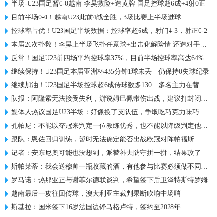
半场-U23国足暂0-0越南 李昊救险+造黄牌 国足控球超6成+4射0正
目前半场0-0！越南U23此前4战全胜，3场比赛上半场进球
控球率占优！U23国足半场数据：控球率超6成，射门4-3，射正0-2
本届26次扑救！李昊上半场飞扑任意球+出击化解险情 还造对手一黄
反常！国足U23前四场平均控球率37%，目前半场控球率高达64%
继续保持！U23国足本届亚洲杯435分钟1球未丢，仍保持0失球纪录
继续加油！U23国足半场控球超6成传球数多130，多名主力在替补席
队报：阿隆索无法接受失利，游说姆巴佩带伤出战，建议打封闭被拒
媒体人热议国足U23半场：好像换了支队伍，争取吃巧克力味巧克力
孔帕尼：不能以夺冠来判定一位教练优秀，也不能以降级判定他糟糕
跟队：恩佐回归训练，暂时无法确定能否出战欧冠对阵帕福斯
记者：安东尼奥可能也没想到，派替补去防守拼一拼，结果攻了半场
斯帕莱蒂：我会送穆帅一瓶收藏的酒，有他参与比赛必须做不同准备
罗马诺：热那亚正与谢菲尔德联谈判，希望签下后卫泽特斯特罗姆
越南最后一攻往回传球，澳大利亚主裁判果断吹响中场哨
斯基拉：国米签下16岁法国边锋马格卢特，签约至2028年