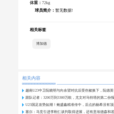
体重：
72kg
球员简介：
暂无数据!
相关标签
博加德
相关内容
越南U23中卫阮晓明与向余望对抗后受伤被换下，阮德
跟队记者：3200万到3300万欧，尤文对马特塔的第二份
U23国足攻势如潮！鲍盛鑫精准传中，后点的杨希没有顶
塞尔：马竞引进李刚仁谈判取得进展，还有意埃德森和若