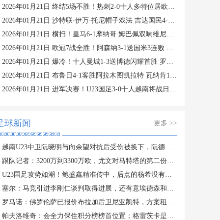
2026年01月21日 终结5场不胜！热刺2-0十人多特位居欧冠第四 罗梅罗、索兰克破门
2026年01月21日 沙特联-伊万·托尼帽子戏法 吉达国民4-1赛哈特海湾
2026年01月21日 横扫！皇马6-1摩纳哥 姆巴佩双响维尼修斯造4球 阿韦洛亚欧冠首胜
2026年01月21日 欧冠7战全胜！阿森纳3-1送国米3连败 热苏斯双响约克雷斯世界波
2026年01月21日 爆冷！十人曼城1-3送博德闪耀首胜 罗德里染红曼城各赛事两连败
2026年01月21日 布鲁日4-1客胜阿拉木图凯拉特 瓦纳肯1传1射 弗曼特、梅切勒破门
2026年01月21日 进军决赛！U23国足3-0十人越南将战日本 彭啸向余望王钰栋破门
足球新闻
更多 >>
越南U23中卫阮晓明与向余望对抗后受伤被换下，阮德英替补登场
跟队记者：3200万到3300万欧，尤文对马特塔的第二份报价仍遭拒绝
U23国足攻势如潮！鲍盛鑫精准传中，后点的杨希没有顶到皮球
塞尔：马竞引进李刚仁谈判取得进展，还有意埃德森和若昂·戈麦斯
罗马诺：佛罗伦萨已报价布拉加后卫尼亚凯特，方案租借+买断选项
帕夫洛维奇：会全力保住积分榜榜首位置；格雷茨卡是我的支柱