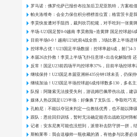
罗马诺：佛罗伦萨已报价布拉加后卫尼亚凯特，方案租借
帕夫洛维奇：会全力保住积分榜榜首位置；格雷茨卡是
李昊快发遭对手阻挡，裁判吹罚犯规，对手吃到一张黄
半场-U23国足暂0-0越南 李昊救险+造黄牌 国足控球超6成
目前半场0-0！越南U23此前4战全胜，3场比赛上半场进
控球率占优！U23国足半场数据：控球率超6成，射门4-3，
本届26次扑救！李昊上半场飞扑任意球+出击化解险情 
反常！国足U23前四场平均控球率37%，目前半场控球率
继续保持！U23国足本届亚洲杯435分钟1球未丢，仍保持
继续加油！U23国足半场控球超6成传球数多130，多名
队报：阿隆索无法接受失利，游说姆巴佩带伤出战，建
媒体人热议国足U23半场：好像换了支队伍，争取吃巧
孔帕尼：不能以夺冠来判定一位教练优秀，也不能以降
跟队：恩佐回归训练，暂时无法确定能否出战欧冠对阵
记者：安东尼奥可能也没想到，派替补去防守拼一拼，
斯帕莱蒂：我会送穆帅一瓶收藏的酒，有他参与比赛必