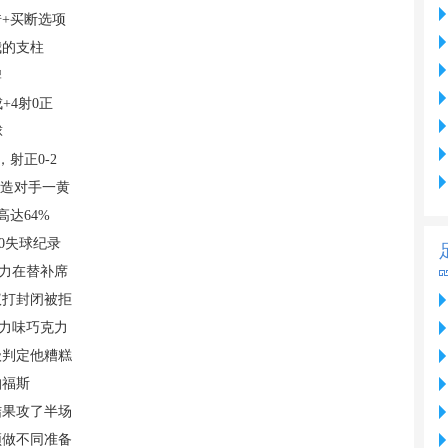
+买断选项
我的支柱
牌
+4射0正
球
射正0-2
还造对手一黄
高达64%
0失球纪录
主力在替补席
议打封闭被拒
克力味巧克力
级判定他糟糕
帕福斯
结果攻了半场
须做不同准备