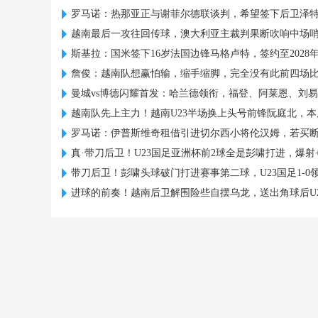
罗马诺：热那亚正与谢菲尔德联谈判，希望签下后卫泽
越南最后一攻往回传球，澳大利亚主裁判果断吹响中场
斯基拉：国米签下16岁法国边锋马格卢特，签约至2028
詹俊：越南队想赢怕输，缩手缩脚，完全没有此前四场
曼城vs博德闪耀首发：哈兰德领衔，福登、阿莱恩、刘
越南队先上主力！越南U23半场换上头号前锋阮庭北，本
罗马诺：伊普斯维奇租借引进切尔西小将伦汉姆，若买
真·带刀后卫！U23国足亚洲杯前2球全是彭啸打进，爆射
带刀后卫！彭啸头球破门打进赛事第二球，U23国足1-0
进球的前奏！越南后卫解围险些自摆乌龙，送出角球后U