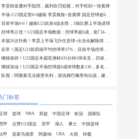
李昊快发遭对手阻挡，裁判吹罚犯规，对手吃到一张黄牌
半场-U23国足暂0-0越南 李昊救险+造黄牌 国足控球超6成+4射0正
目前半场0-0！越南U23此前4战全胜，3场比赛上半场进球
控球率占优！U23国足半场数据：控球率超6成，射门4-3，射正0-2
本届26次扑救！李昊上半场飞扑任意球+出击化解险情 还造对手一黄
反常！国足U23前四场平均控球率37%，目前半场控球率高达64%
继续保持！U23国足本届亚洲杯435分钟1球未丢，仍保持0失球纪录
继续加油！U23国足半场控球超6成传球数多130，多名主力在替补席
队报：阿隆索无法接受失利，游说姆巴佩带伤出战，建议打封闭被拒
热门标签
NBA
足球
篮球
英超
中国足球
欧冠
国家队
西甲
点赞U23国足
意甲
湖人
勇士
中国篮球
CBA
法甲
皇家马德里
阿森纳
火箭
转载