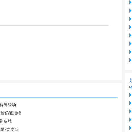
英替补登场
报价仍遭拒绝
到皮球
昂·戈麦斯