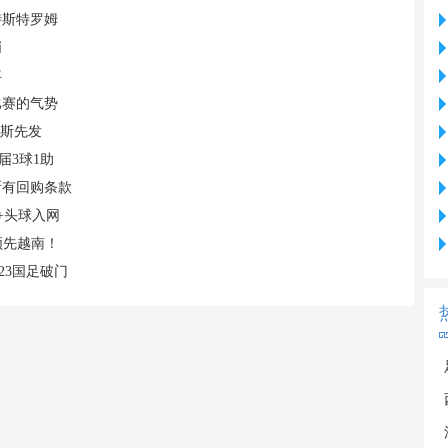
特斯特罗姆
哨
年
比赛的气势
易斯先发
届3球1助
断有回购条款
+头球入网
领先越南！
23国足破门