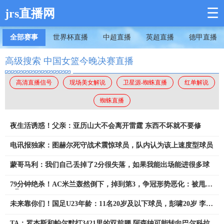
☰
jrs直播网
全部赛事
世界杯直播
中超直播
英超直播
德甲直播
高级搜索 中国女篮今晚决赛直播
高清直播信号
现场美女解说
卫星源-蜘蛛直播
红单解说
蜘蛛直播
夜生活诱惑！父亲：亚历山大不会离开雷霆 东西不坏就不要修
电讯报独家：图赫尔死守战术震惊球员，队内认为该上速度型球员
蒙哥马利：我们自己丢掉了2分很失落，如果我能出场能进很多球
79分钟绝杀！AC米兰轰然倒下，掉到第3，争冠形势恶化：被甩开
9分
未来靠你们！国足U23年龄：11名20岁及以下球员，彭啸20岁 李昊
21
TA：罗杰斯和帕尔默打3421里的双前腰 阿森纳可能转向巴尔科拉