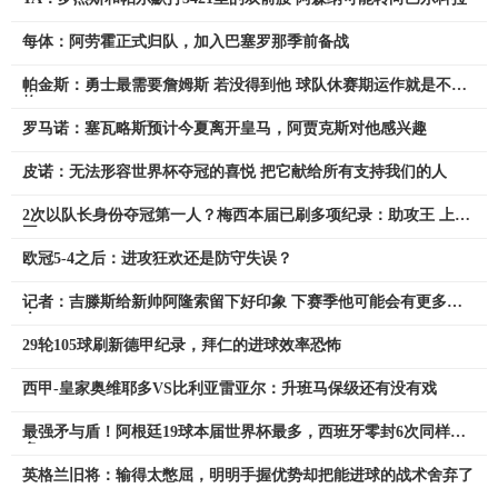
每体：阿劳霍正式归队，加入巴塞罗那季前备战
帕金斯：勇士最需要詹姆斯 若没得到他 球队休赛期运作就是不及
格
罗马诺：塞瓦略斯预计今夏离开皇马，阿贾克斯对他感兴趣
皮诺：无法形容世界杯夺冠的喜悦 把它献给所有支持我们的人
2次以队长身份夺冠第一人？梅西本届已刷多项纪录：助攻王 上双
王
欧冠5-4之后：进攻狂欢还是防守失误？
记者：吉滕斯给新帅阿隆索留下好印象 下赛季他可能会有更多机
会
29轮105球刷新德甲纪录，拜仁的进球效率恐怖
西甲-皇家奥维耶多VS比利亚雷亚尔：升班马保级还有没有戏
最强矛与盾！阿根廷19球本届世界杯最多，西班牙零封6次同样最
多
英格兰旧将：输得太憋屈，明明手握优势却把能进球的战术舍弃了