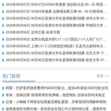
2026年08月07日 08月07日WNBA常规赛 洛杉矶火花 89 - 82 明尼苏达山猫 全场集锦
2026年08月07日 WNBA常规赛 拉斯维加斯王牌 86 - 84 印第安纳狂热 全场集锦
2026年08月06日 08月06日亚洲大学生篮球联赛8强赛 清华大学 85 - 81 菲律宾大学 集锦
2026年08月06日 08月06日亚洲大学生篮球联赛8强赛 早稻田大学 78 - 71 高丽大学 集锦
2026年08月06日 足球之夜-未来可期
2026年08月06日 全胜出线战河床U17！U17国足2-1十人药厂U17 赵松源登场1分钟传射
2026年08月06日 上海U17 2-2河床锁定B组第1 吕孟洋点射阿布力米破门 将战A组第2
2026年08月06日 08月06日亚洲大学生篮球联赛8强赛 北京大学 77 - 79 上海交通大学 集锦
2026年08月06日 08月06日亚洲大学生篮球联赛8强赛 延世大学 67 - 72 政治大学 集锦
热门新闻
更多 >>
阿斯：巴萨签罗德里费用约6000万欧元，提供4年税前3000万欧合同
米体：道格拉斯·路易斯再拒埃弗顿，他想留队 但俱乐部尚未敲定
记者：小蜘蛛下周将告知西蒙尼离队愿望，并希望得到理解和帮助
迪奥曼德告别莱比锡：俱乐部会在我心中占据特殊位置，感谢所有