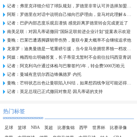
记者：弗里克详细介绍了球队规划，罗德里非常认可并选择加盟巴萨
阿斯：罗德里在对话中说明自己倾向巴萨理由，皇马对此理解＆祝好
记者：巴萨内部态度乐观且谨慎 感觉距离罗德里转会完成更近了
南美足联：对因凡蒂诺撤回“国际足联前进企业计划”提案表示欢迎
曼晚：巴莱巴遭遇脚踝韧带伤势，曼联今夏大概率不会继续追求他
龙塞罗：迪奥曼德是一笔重磅引援，当今皇马坐拥世界独一档攻击线
阿媒：梅西给出明确答复，长子蒂亚戈暂时不会前往拉玛西亚青训
记者：阿克利乌什通过体检与巴黎签约5年，转会费5000万欧元
记者：曼城有意切尔西边锋佩德罗·内托
曼晚：芒特状态出色让曼联陷入纠结，如果想四线争冠可能还得买人
记者：英足总现已正式撤回对詹尼·因凡蒂诺的支持
热门标签
NBA
足球
篮球
英超
比赛集锦
西甲
世界杯
比赛录像