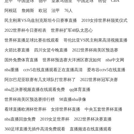
CBA
意甲
中国篮球
德甲
皇家马德里
中国足球
转会
阿根廷
詹姆斯
欧冠
法甲
76人
民主刚果VS乌兹别克斯坦今日赛事直播
2019女排世界杯颁奖仪式
2022世界杯今日赛程表
世界杯扩军48队太恶心
世界杯直播足球比赛在线观看
哥伦比亚VS民主刚果高清视频直播
火箭比赛直播
四川女篮今晚直播
2022世界杯南美区预选赛
国外免费体育直播
世界杯预选赛大洋洲区赛况如何
nba中文网
nba重播
cctv5在线直播观看正在直播高清
爱布谷cctv5在线直播
阿尔巴尼亚联赛有几支球队打世界杯了
2022世界杯冠军决赛
nba总决赛视频直播在线观看免费
qq体育直播
世界杯南美区预选赛排行榜
98直播nba录像
看球直播欧洲杯世界杯
女排世界杯直播
中央五套世界杯直播
nba直播回放免费
2019女足世界杯
2022世界杯决赛直播
360足球直播无插件高清免费观看
直播频道在线直播观看