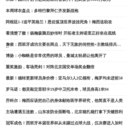
本周球衣盘点：多特巴黎拜仁齐发新战袍
阿根廷1-1追平英格兰！恩佐弧顶世界波挂死角！梅西送助攻
看清楚了嗷！杨瀚森脑后妙传时 开拓者主帅诺里正好坐在底线
詹俊：西班牙成功主要在两点，天下无敌的传控抢+主教练排兵布
阵
博扬：小蜘蛛是非常优秀的球员，曼城太轻易让他离开了
重奖激励，客场亮剑！对阵北京国安单场奖金翻倍
最新！德转更新球员身价榜：亚马尔3人2亿领衔，梅罗均未进前50
罗马诺：都灵敲定里耶卡19岁中卫托米奇，球员身高1米94
乔科尔：梅西应该把自己的身体献给医学界研究，他简直不是人类
主场遭遇五连败，山东攻防全面断电，北京稳扎稳打拿下关键胜利
冠军成色！西班牙本届世界杯从未踢过点球大战，仅决赛进入加时