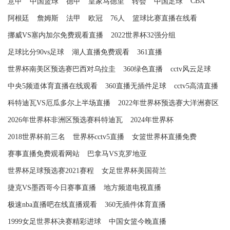
CBA
意甲
中国篮球
德甲
皇家马德里
转会
中国足球
阿根廷
詹姆斯
法甲
欧冠
76人
篮球比赛直播在线看
挪威VS塞内加尔免费观看直播
2022世界杯32强分组
足球比分90vs足球
湖人直播免费观看
361直播
世界杯南美区预选赛巴西对乌拉圭
360绿色直播
cctv风云足球
中央5频道体育直播在线观看
360直播无插件足球
cctv5高清直播
科特迪瓦VS厄瓜多尔上半场直播
2022年世界杯预选赛大洋洲赛区
2026年世界杯非洲区预选赛科特迪瓦
2024年世界杯
2018世界杯前三名
世界杯cctv5直播
女篮世界杯直播免费
赛事直播免费观看网站
巴拿马VS克罗地亚
世界杯足球预选赛2021赛程
女足世界杯美国荷兰
捷克VS墨西哥今日赛事直播
地方频道电视直播
极速nba直播吧在线直播观看
360无插件体育直播
1999女足世界杯决赛精彩进球
中国女篮今晚直播