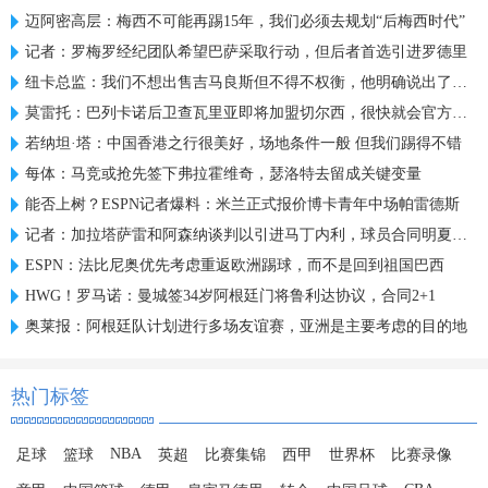
迈阿密高层：梅西不可能再踢15年，我们必须去规划“后梅西时代”
记者：罗梅罗经纪团队希望巴萨采取行动，但后者首选引进罗德里
纽卡总监：我们不想出售吉马良斯但不得不权衡，他明确说出了意愿
莫雷托：巴列卡诺后卫查瓦里亚即将加盟切尔西，很快就会官方宣布
若纳坦·塔：中国香港之行很美好，场地条件一般 但我们踢得不错
每体：马竞或抢先签下弗拉霍维奇，瑟洛特去留成关键变量
能否上树？ESPN记者爆料：米兰正式报价博卡青年中场帕雷德斯
记者：加拉塔萨雷和阿森纳谈判以引进马丁内利，球员合同明夏到期
ESPN：法比尼奥优先考虑重返欧洲踢球，而不是回到祖国巴西
HWG！罗马诺：曼城签34岁阿根廷门将鲁利达协议，合同2+1
奥莱报：阿根廷队计划进行多场友谊赛，亚洲是主要考虑的目的地
热门标签
NBA
足球
篮球
英超
比赛集锦
西甲
世界杯
比赛录像