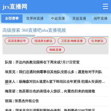
☰
jrs直播网
全部赛事
世界杯直播
中超直播
英超直播
德甲直播
高级搜索 360直播吧nba直播视频
高清直播信号
现场美女解说
卫星源-蜘蛛直播
红单解说
蜘蛛直播
队报：齐达内执教法国将在下周末或7月27日官宣
埃里克：我们总遇到倒霉事但其他队没那么多；愿意给对手列队
媒体人：杨瀚森对抗&速度&篮下终结比去年更强 犯规&失误控制
不好
梅里诺：热苏斯出色的表现令人惊叹，向重伤归来的他致敬
祝福 | 张昱杰外租公告
米体：国米开启引进斯彭斯转会谈判，热刺要价3500万欧元