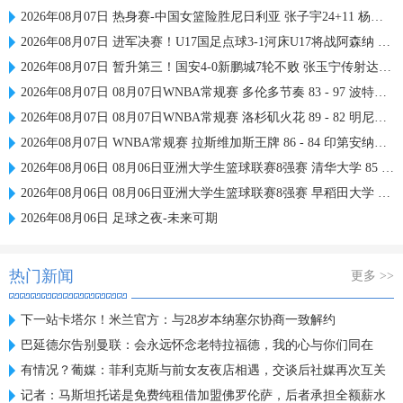
2026年08月07日 热身赛-中国女篮险胜尼日利亚 张子宇24+11 杨舒予12+6
2026年08月07日 进军决赛！U17国足点球3-1河床U17将战阿森纳 江宇涵替补两扑点
2026年08月07日 暂升第三！国安4-0新鹏城7轮不败 张玉宁传射达万双响法比奥破门
2026年08月07日 08月07日WNBA常规赛 多伦多节奏 83 - 97 波特兰火焰 集锦
2026年08月07日 08月07日WNBA常规赛 洛杉矶火花 89 - 82 明尼苏达山猫 全场集锦
2026年08月07日 WNBA常规赛 拉斯维加斯王牌 86 - 84 印第安纳狂热 全场集锦
2026年08月06日 08月06日亚洲大学生篮球联赛8强赛 清华大学 85 - 81 菲律宾大学 集锦
2026年08月06日 08月06日亚洲大学生篮球联赛8强赛 早稻田大学 78 - 71 高丽大学 集锦
2026年08月06日 足球之夜-未来可期
热门新闻
更多 >>
下一站卡塔尔！米兰官方：与28岁本纳塞尔协商一致解约
巴延德尔告别曼联：会永远怀念老特拉福德，我的心与你们同在
有情况？葡媒：菲利克斯与前女友夜店相遇，交谈后社媒再次互关
记者：马斯坦托诺是免费纯租借加盟佛罗伦萨，后者承担全额薪水