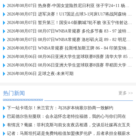
2026年08月07日 热身赛-中国女篮险胜尼日利亚 张子宇24+11 杨舒予12+6
2026年08月07日 进军决赛！U17国足点球3-1河床U17将战阿森纳 江宇涵替补两扑点
2026年08月07日 暂升第三！国安4-0新鹏城7轮不败 张玉宁传射达万双响法比奥破门
2026年08月07日 08月07日WNBA常规赛 多伦多节奏 83 - 97 波特兰火焰 集锦
2026年08月07日 08月07日WNBA常规赛 洛杉矶火花 89 - 82 明尼苏达山猫 全场集锦
2026年08月07日 WNBA常规赛 拉斯维加斯王牌 86 - 84 印第安纳狂热 全场集锦
2026年08月06日 08月06日亚洲大学生篮球联赛8强赛 清华大学 85 - 81 菲律宾大学 集锦
2026年08月06日 08月06日亚洲大学生篮球联赛8强赛 早稻田大学 78 - 71 高丽大学 集锦
2026年08月06日 足球之夜-未来可期
热门新闻
更多 >>
下一站卡塔尔！米兰官方：与28岁本纳塞尔协商一致解约
巴延德尔告别曼联：会永远怀念老特拉福德，我的心与你们同在
有情况？葡媒：菲利克斯与前女友夜店相遇，交谈后社媒再次互关
记者：马斯坦托诺是免费纯租借加盟佛罗伦萨，后者承担全额薪水