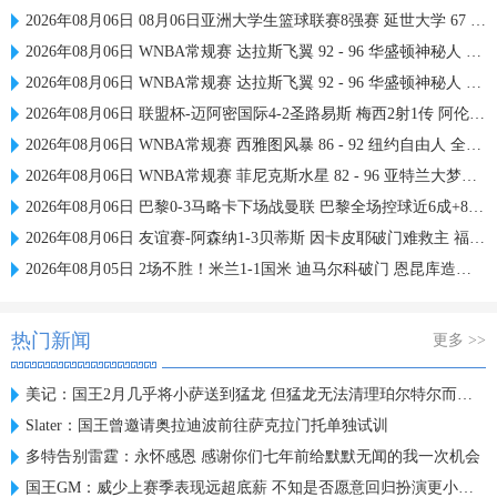
2026年08月06日 08月06日亚洲大学生篮球联赛8强赛 延世大学 67 - 72 政治大学 集锦
2026年08月06日 WNBA常规赛 达拉斯飞翼 92 - 96 华盛顿神秘人 全场集锦
2026年08月06日 WNBA常规赛 达拉斯飞翼 92 - 96 华盛顿神秘人 全场集锦
2026年08月06日 联盟杯-迈阿密国际4-2圣路易斯 梅西2射1传 阿伦助攻戴帽
2026年08月06日 WNBA常规赛 西雅图风暴 86 - 92 纽约自由人 全场集锦
2026年08月06日 WNBA常规赛 菲尼克斯水星 82 - 96 亚特兰大梦想 全场集锦
2026年08月06日 巴黎0-3马略卡下场战曼联 巴黎全场控球近6成+8射3正未果
2026年08月06日 友谊赛-阿森纳1-3贝蒂斯 因卡皮耶破门难救主 福纳尔斯1射2传
2026年08月05日 2场不胜！米兰1-1国米 迪马尔科破门 恩昆库造点+点射拉莫斯登场
热门新闻
更多 >>
美记：国王2月几乎将小萨送到猛龙 但猛龙无法清理珀尔特尔而告吹
Slater：国王曾邀请奥拉迪波前往萨克拉门托单独试训
多特告别雷霆：永怀感恩 感谢你们七年前给默默无闻的我一次机会
国王GM：威少上赛季表现远超底薪 不知是否愿意回归扮演更小角色