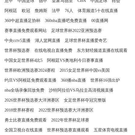
CBA
意甲
中国篮球
德甲
皇家马德里
中国足球
转会
阿根廷
欧冠
詹姆斯
法甲
76人
体育频道5十在线直播
360中超直播足协杯
360nba直播吧免费直播
00直播网
赛事直播免费观看网站
足球世界杯2022亚洲预选赛
中央cctv5直播
湖人篮网直播
足球世界杯直播爱奇艺
世界杯预选赛
在线电视台直播免费
东方财经频道直播在线观看
中国女足世界杯4比5
阿根廷VS奥地利今日赛事直播
世界杯欧洲预选赛2024赛程
2015女足世界杯中国vs美国
约旦VS阿根廷免费观看直播
360播nba直播
世界杯16强出炉
nba全场录像回放免费
沙特阿拉伯VS乌拉圭高清视频直播
2026世界杯预选赛大洋洲赛区
女足世界杯夺冠完整版
2018世界杯赛程
2022世界杯预选赛大洋洲赛区
勇士比赛直播免费观看
2022年世界杯足球赛
全国卫视台在线直播
世界杯预选赛直播观看
五星体育电视直播