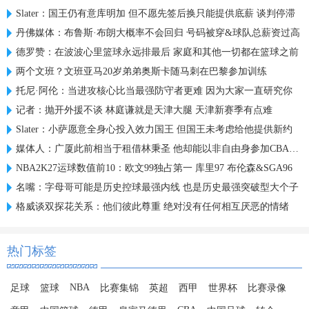
Slater：国王仍有意库明加 但不愿先签后换只能提供底薪 谈判停滞
丹佛媒体：布鲁斯·布朗大概率不会回归 号码被穿&球队总薪资过高
德罗赞：在波波心里篮球永远排最后 家庭和其他一切都在篮球之前
两个文班？文班亚马20岁弟弟奥斯卡随马刺在巴黎参加训练
托尼·阿伦：当进攻核心比当最强防守者更难 因为大家一直研究你
记者：抛开外援不谈 林庭谦就是天津大腿 天津新赛季有点难
Slater：小萨愿意全身心投入效力国王 但国王未考虑给他提供新约
媒体人：广厦此前相当于租借林秉圣 他却能以非自由身参加CBA选秀
NBA2K27运球数值前10：欧文99独占第一 库里97 布伦森&SGA96
名嘴：字母哥可能是历史控球最强内线 也是历史最强突破型大个子
格威谈双探花关系：他们彼此尊重 绝对没有任何相互厌恶的情绪
热门标签
NBA
足球
篮球
比赛集锦
英超
西甲
世界杯
比赛录像