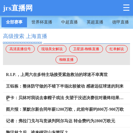
☰
jrs直播网
全部赛事
世界杯直播
中超直播
英超直播
德甲直播
高级搜索 上海直播
高清直播信号
现场美女解说
卫星源-蜘蛛直播
红单解说
蜘蛛直播
R.I.P.，上周六在多特主场接受紧急救治的球迷不幸离世
王钰栋：整体防守做的不错下半场比较被动 感谢远征球迷的到来
萨卡：贝林对我说去拿帽子戏法 失望于没进决赛但对最终结果满
意
图片报：莱默尔新合同年薪1200万欧，此前年薪约800万-900万欧
记者：弗拉门戈与马竞谈判阿尔马达 转会费约为2800万欧元
陶汉林之后，谁来镇守山东禁区？