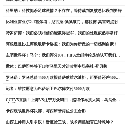
科里纳：科技扼杀足球激情？不存在，等待裁判复核总比误判要好
比利亚雷亚尔2-1塞尔塔，尼古拉-佩佩破门，赫拉德-莫雷诺点射
特罗萨德：我们必须相信仍能赢得冠军，我们的处境依然非常好
阿根廷足协主席致敬斯卡洛尼：我们为你所做的一切感到自豪！
主哨世界杯！马宁：我们评分8.4，FIFA发邮件给足协认可我们表
现
世体：巴萨即将签下18岁马里天才进攻型中场塞杜-登贝莱
罗马诺：罗马总价4500万欧报价萨默维尔遭拒，距要价还差500万
欧
记者：维拉愿意为巴萨后卫巴尔德支付5000万欧
CCTV5直播！上海VS辽宁万众瞩目，赵继伟再挑大梁，乌戈全力
冲8强
卡西观战世界杯决赛，与西班牙两位公主合影
山西主帅用人引争议！晋厦抢三战，战术调整能否扭转乾坤？