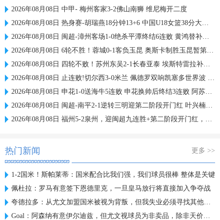
2026年08月08日 中甲- 梅州客家3-2佛山南狮 维尼梅开二度
2026年08月08日 热身赛-胡瑞燕18分钟13+6 中国U18女篮38分大胜蒙古女篮
2026年08月08日 闽超-漳州客场1-0绝杀平潭终结6连败 黄鸿替补登场97分钟破门
2026年08月08日 6轮不胜！蓉城0-1客负玉昆 奥斯卡制胜玉昆暂第三 蓉城全场1射正
2026年08月08日 四轮不败！苏州东吴2-1长春亚泰 埃斯特雷拉补时绝杀谭龙连场破门
2026年08月08日 止连败!切尔西3-0米兰 佩德罗双响凯塞多世界波 米兰0射正3场不胜
2026年08月08日 申花1-0送海牛5连败 申花换帅后终结3连败 阿苏埃助攻徐皓阳制胜
2026年08月08日 闽超-南平2-1逆转三明迎第二阶段开门红 叶兴楠点射郑旭洋制胜
2026年08月08日 福州5-2泉州，迎闽超九连胜+第二阶段开门红，泉州近7场首败
热门新闻
更多 >>
1-2国米！斯帕莱蒂：国米配合比我们强，我们球员很棒 整体是关键
佩杜拉：罗马有意签下恩德里克，一旦皇马放行将直接加入争夺战
夸德拉多：从尤文加盟国米被视为背叛，但我失业必须寻找其他选择
Goal：阿森纳有意伊尔迪兹，但尤文视球员为非卖品，除非天价购买