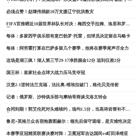
中4
必须点赞！赵继伟捐款10万支援辽宁抗洪救灾
FIFA官推晒近10届世界杯队长对决：梅西交手拉姆、洛里和罗德
里
每体：多家西甲俱乐部有意巴勃罗·托雷，但球员决定留在马略卡
每体：阿劳霍打算在巴萨多留几个赛季，他将在赛季尾声尽全力
这场是湖三疯！湖人第三节29-17净胜掘金12分 追到仅差2分
国王杯：皇家社会点球大战力压马竞夺冠
汉堡2-1逆转法兰克福，法比奥-维埃拉破门，格伦贝克传射
记者：俄罗斯、沙特俱乐部与摩纳哥商谈戈洛文转会
合同到期！郭艾伦死对头难续约，场均1.5分，当高诗岩替补不合
格
鲁尼+英格兰众名宿炮轰图赫尔：领先后保守退缩，是灾难性决定
本赛季亚冠精英联赛决赛对阵：卫冕冠军吉达国民vs町田泽维亚