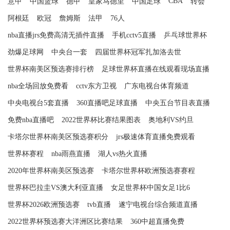
CBA
意甲
中国篮球
德甲
皇家马德里
中国足球
转会
阿根廷
欧冠
詹姆斯
法甲
76人
nba直播jrs免费高清无插件直播
手机cctv5直播
乒乓球世界杯
劲爆足球网
中央台一套
四届世界杯冠军扎加洛去世
世界杯南美区预选赛排行榜
足球世界杯直播在线观看现场直播
nba全场回放免费看
cctv东方卫视
广东电视台体育频道
中央电视台5套直播
360直播吧足球直播
中央五台节目表直播
免费nba直播吧
2022世界杯比赛结果图表
奥地利VS约旦
卡塔尔世界杯南美区预选赛积分
jrs极速体育直播免费观看
世界杯赛程
nba雨燕直播
湖人vs热火直播
2020年世界杯南美区预选赛
卡塔尔世界杯欧洲预选赛赛程
世界杯巴拉圭VS澳大利亚直播
女足世界杯中国女足1比6
世界杯2026欧洲预选赛
tvb直播
遂宁电视台综合频道直播
2022世界杯预选赛大洋洲区比赛结果
360中超直播免费