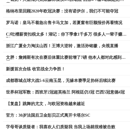
赛
格纳布里回顾2020年欧冠决赛：没有诺伊尔，我们不可能夺冠
罗马诺：皇马不着急出售卡马文加，若夏窗有巨额报价再看情况
CJ吐槽薪资扣税太多！湖记：你下季拿1千多万 很多人一辈子赚不
到
浙江广厦全力淘汰山西！王博大逆转，激活孙铭徽，央视直播
文胖：詹姆斯有次在赛后体重比赛前增了7磅 他本人都对此感到纳
闷
新援首次合练 收官战全力争胜！
成都蓉城点球大战5-6云南玉昆，无缘本赛季足协杯后续比赛
世界杯冠军数：西班牙2冠超英格兰 阿根廷仍3冠 巴西5冠意德4冠
【复盘】跳舞的尤文，与欧冠资格越来越近
官方：30岁法国后卫金彭贝正式离开卡塔尔SC
字母哥谈质疑者：我喜欢人们质疑我 当我上场就很难被击败