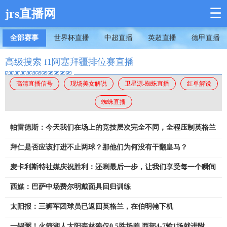
☰
jrs直播网
全部赛事
世界杯直播
中超直播
英超直播
德甲直播
高级搜索 f1阿塞拜疆排位赛直播
高清直播信号
现场美女解说
卫星源-蜘蛛直播
红单解说
蜘蛛直播
帕雷德斯：今天我们在场上的竞技层次完全不同，全程压制英格兰
拜仁是否应该打进不止两球？那他们为何没有干翻皇马？
麦卡利斯特社媒庆祝胜利：还剩最后一步，让我们享受每一个瞬间
西媒：巴萨中场费尔明戴面具回归训练
太阳报：三狮军团球员已返回英格兰，在伯明翰下机
一锅粥！火箭湖人太阳森林狼仅0.5胜场差 西部4-7输1场就进附加