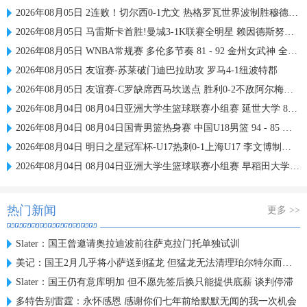
2026年08月05日 2连败！切尔西0-1尤文 热格罗瓦世界波制胜穆德里克时隔614天复出
2026年08月05日 马雷斯卡首胜!曼城3-1K联赛全明星 赖因德斯努里破门塞梅尼奥助攻
2026年08月05日 WNBA常规赛 多伦多节奏 81 - 92 金州女武神 全场集锦
2026年08月05日 友谊赛-苏莱破门迪巴拉助攻 罗马4-1纽波特郡
2026年08月05日 友谊赛-C罗缺席西马坎送点 胜利0-2不敌阿尔梅里亚
2026年08月04日 08月04日亚洲大学生篮球联赛小组赛 延世大学 82 - 83 北京大学 集锦
2026年08月04日 08月04日国青男篮热身赛 中国U18男篮 94 - 85 加拿大大卫·安篮球学院 集锦
2026年08月04日 明日之星冠军杯-U17热刺0-1上海U17 李文博制胜球
2026年08月04日 08月04日亚洲大学生篮球联赛小组赛 早稻田大学 71 - 86 清华大学 集锦
热门新闻
更多 >>
Slater：国王曾邀请奥拉迪波前往萨克拉门托单独试训
美记：国王2月几乎将小萨送到猛龙 但猛龙无法清理珀尔特尔而告吹
Slater：国王仍有意库明加 但不愿先签后换只能提供底薪 谈判停滞
多特告别雷霆：永怀感恩 感谢你们七年前给默默无闻的我一次机会