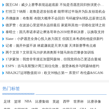
国王GM：威少上赛季表现远超底薪 不知是否愿意回归扮演更小角色
打控卫？纳斯：老詹是进攻创造者 能带球过半场并为队友创造机会
丹佛媒体：布鲁斯·布朗大概率不会回归 号码被穿&球队总薪资过高
德罗赞：在波波心里篮球永远排最后 家庭和其他一切都在篮球之前
泰晤士：因凡蒂诺承诺让摩洛哥举办2030世界杯决赛，以换取支持
Slater：小萨愿意全身心投入效力国王 但国王未考虑给他提供新约
记者：抛开外援不谈 林庭谦就是天津大腿 天津新赛季有点难
两个文班？文班亚马20岁弟弟奥斯卡随马刺在巴黎参加训练
17岁蒙加：我曾非常接近加盟阿森纳，但我觉得自己更适合曼城
ESPN：吉马良斯预计周三前往伦敦，接受体检并与阿森纳签约
NBA2K27运球数值前10：欧文99独占第一 库里97 布伦森&SGA96
热门标签
NBA
足球
篮球
比赛集锦
英超
西甲
世界杯
比赛录像