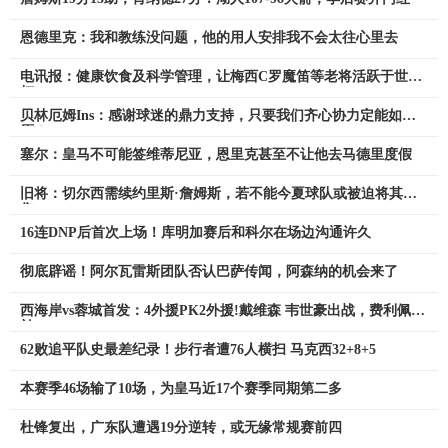
恩德里克：我和教练没问题，他的用人安排我不会太往心里去
电讯报：健康饮食及科学管理，让梅西C罗魔笛等老将活跃于世界
杯
贝林厄姆Ins：感谢球迷的鼎力支持，只要我们齐心协力定能如
愿！
塞尔：皇马不可能签维蒂尼亚，恩里克甚至不让他去马德里度假
旧将：切尔西需续约里斯·詹姆斯，若不能今夏球队或被迫将其出
售
16连DNP后首次上场！库明加赛后和科尔在场边沟通许久
彻底辟谣！阿尔瓦雷斯团队否认巴萨传闻，阿森纳的机会来了
西海岸vs蓉城首发：4外援PK2外援!戴维森 韦世豪出战，费利佩替
补
62败追平队史最差纪录！步行者遭76人横扫 马克西32+8+5
本赛季46场输了10场，为皇马近17个赛季同期第二多
杜锋复出，广东队遭遇19分逆转，或无缘常规赛前四