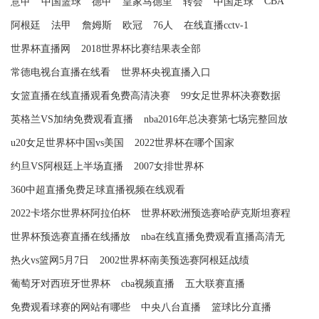
CBA
意甲
中国篮球
德甲
皇家马德里
转会
中国足球
阿根廷
法甲
詹姆斯
欧冠
76人
在线直播cctv-1
世界杯直播网
2018世界杯比赛结果表全部
常德电视台直播在线看
世界杯央视直播入口
女篮直播在线直播观看免费高清决赛
99女足世界杯决赛数据
英格兰VS加纳免费观看直播
nba2016年总决赛第七场完整回放
u20女足世界杯中国vs美国
2022世界杯在哪个国家
约旦VS阿根廷上半场直播
2007女排世界杯
360中超直播免费足球直播视频在线观看
2022卡塔尔世界杯阿拉伯杯
世界杯欧洲预选赛哈萨克斯坦赛程
世界杯预选赛直播在线播放
nba在线直播免费观看直播高清无
热火vs篮网5月7日
2002世界杯南美预选赛阿根廷战绩
葡萄牙对西班牙世界杯
cba视频直播
五大联赛直播
免费观看球赛的网站有哪些
中央八台直播
篮球比分直播