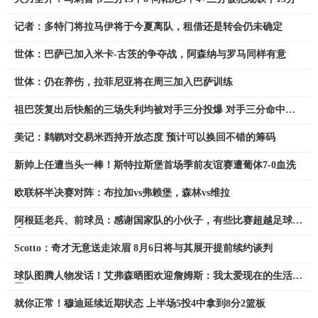
记者：多特门将拉马伊将于今夏离队，租借还是转会仍未确定
世体：巴萨已加入米卡-古茨的争夺战，阿森纳与罗马同样有意
世体：仍在养伤，拉菲尼亚将在周三加入巴萨训练
祖巴茨复出后快船的三场失利均被对手三分投爆 对手三分命中率
48%
美记：鹈鹕对交易米西持开放态度 预计可以换回不错的筹码
新帅上任遭当头一棒！斯特拉斯堡首场季前友谊赛遭葡体7-0血洗
欧联杯半决赛对阵：布拉加vs弗赖堡，森林vs维拉
阿根廷老兵、前球员：感谢国家队的小伙子，有些比赛超越足球本
身
Scotto：奇才无意送走浓眉 8月6日将与其展开提前续约谈判
球队图腾人物发话！艾弗森晒图欢迎詹姆斯：我太爱现在的生活
了！
就你正常！穆迪延续近期状态 上半场5投4中拿到8分2篮板