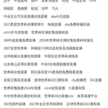
CBA
意甲
中国篮球
德甲
皇家马德里
转会
中国足球
阿根廷
詹姆斯
欧冠
法甲
76人
中央五台节目表直播在线观看
nba今日战报
2023男篮世界杯在哪里举行
电视直播
nba免费录像回放
cctv5乒乓球直播
世界杯非洲区预选赛程表
360中超直播免费直播
2026年世界杯非洲区预选赛科特迪瓦
2007女排世界杯
阿根廷VS阿尔及利亚高清视频直播
台州电视台直播在线观看
中国女足世界杯成绩表
山东泰山足球比赛直播
中央8台电视剧频道直播
世界杯在线观看
阿尔及利亚VS奥地利免费观看直播
全国卫视高清直播
篮球世界杯2022赛程表
cba直播吧
361直播
世界杯预选赛2024年直播
cctv6在线直播
f1直播在线
今年世界杯比赛的时间表
世界杯2022直播cctv
体育直播平台
360无插件直播
2023年女足世界杯赛程
足球世界杯2022赛程表