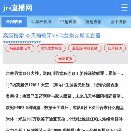
☰
jrs直播网
全部赛事
世界杯直播
中超直播
英超直播
德甲直播
高级搜索 今天葡萄牙VS乌兹别克斯坦直播
高清直播信号
现场美女解说
卫星源-蜘蛛直播
红单解说
蜘蛛直播
吉林男篮19分大胜，送四川男篮36连败！姜伟泽被驱逐，景菡一
21+6
117场英超仅17球！天空：加纳乔生涯备受质疑，很难说能否激活
他
奥莱报：梅西已回迈阿密与家人团聚，未来几天将回阿根廷看望父
母
欧冠巴黎2-0利物浦，数据全面碾压，客队0射正次回合靠什么翻盘
米体：米兰300万欧签下迪亚瓦拉，计划让他担任帕夫洛维奇替补
火力全开！马刺首节三分13中8 尚帕尼5中4+三分被犯规砍下15分