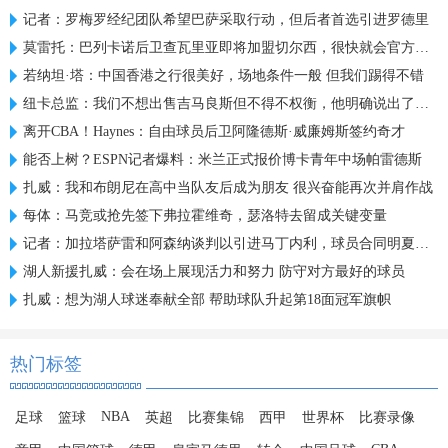
记者：罗梅罗经纪团队希望巴萨采取行动，但后者首选引进罗德里
莫雷托：巴列卡诺后卫查瓦里亚即将加盟切尔西，很快就会官方宣布
若纳坦·塔：中国香港之行很美好，场地条件一般 但我们踢得不错
纽卡总监：我们不想出售吉马良斯但不得不权衡，他明确说出了意愿
离开CBA！Haynes：自由球员后卫阿隆德斯·威廉姆斯签约奇才
能否上树？ESPN记者爆料：米兰正式报价博卡青年中场帕雷德斯
扎威：我和布朗尼在高中当队友后成为朋友 很兴奋能再次并肩作战
每体：马竞或抢先签下弗拉霍维奇，瑟洛特去留成关键变量
记者：加拉塔萨雷和阿森纳谈判以引进马丁内利，球员合同明夏到期
湖人新援扎威：会在场上展现活力和努力 防守对方最好的球员
扎威：想为湖人球迷奉献全部 帮助球队升起第18面冠军旗帜
热门标签
NBA
足球
篮球
英超
比赛集锦
西甲
世界杯
比赛录像