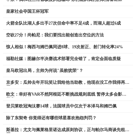
皇家社会夺国王杯冠军
火箭全队比湖人多出手27次但命中率不足4成，而湖人超过6成
空砍27分！尚帕尼：我们要找出能创造出空位的方法
惊人相似！梅西与姆巴佩同进8球、19次射正、射门转化率24%
福勒社媒：图赫尔半决赛战术部署完全错了，肯定会面临质疑
皇马欧冠出局，主帅为何说"虽败犹荣"？
京多安：瓜帅去年开玩笑让我给他当助教，他现在没工作我得再等
等
欧文：幸好有VAR不然阿根廷不断挑战规则底线 暂停太多会影响
节奏
登贝莱欧冠淘汰赛14球，法国球员中仅次于本泽马和姆巴佩
除了东契奇 你觉得还有哪些球星喜欢抱怨判罚？
斯基拉：尤文与佩莱格里诺达成原则协议，正与帕尔马商谈先租后
买