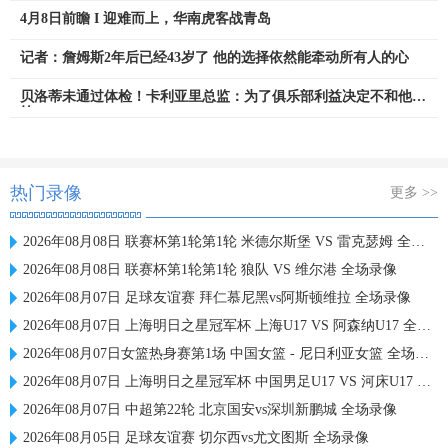
4月8日前瞻 I 迎难而上，华南虎客战青岛
记者：詹姆斯2年后已经43岁了 他的选择依然能牵动所有人的心
贝洛蒂未通过体检！卡利亚里总监：为了俱乐部利益决定不和他续
约
热门录像
更多 >>
2026年08月08日 联赛杯第1轮第1轮 米德尔斯堡 VS 雷克瑟姆 全场录像
2026年08月08日 联赛杯第1轮第1轮 狼队 VS 维尔港 全场录像
2026年08月07日 足球友谊赛 拜仁慕尼黑vs阿斯顿维拉 全场录像
2026年08月07日 上海明日之星冠军杯 上海U17 VS 阿森纳U17 全场录像
2026年08月07日女篮热身赛第1场 中国女篮 - 尼日利亚女篮 全场录像
2026年08月07日 上海明日之星冠军杯 中国男足U17 VS 河床U17 全场录像
2026年08月07日 中超第22轮 北京国安vs深圳新鹏城 全场录像
2026年08月05日 足球友谊赛 切尔西vs尤文图斯 全场录像