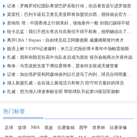
记者：罗梅罗经纪团队希望巴萨采取行动，但后者首选引进罗德里
莫雷托：巴列卡诺后卫查瓦里亚即将加盟切尔西，很快就会官方宣布
若纳坦·塔：中国香港之行很美好，场地条件一般 但我们踢得不错
纽卡总监：我们不想出售吉马良斯但不得不权衡，他明确说出了意愿
离开CBA！Haynes：自由球员后卫阿隆德斯·威廉姆斯签约奇才
能否上树？ESPN记者爆料：米兰正式报价博卡青年中场帕雷德斯
扎威：我和布朗尼在高中当队友后成为朋友 很兴奋能再次并肩作战
每体：马竞或抢先签下弗拉霍维奇，瑟洛特去留成关键变量
记者：加拉塔萨雷和阿森纳谈判以引进马丁内利，球员合同明夏到期
湖人新援扎威：会在场上展现活力和努力 防守对方最好的球员
扎威：想为湖人球迷奉献全部 帮助球队升起第18面冠军旗帜
热门标签
NBA
足球
篮球
英超
比赛集锦
西甲
世界杯
比赛录像