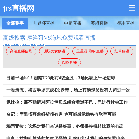
☰
jrs直播网
全部赛事
世界杯直播
中超直播
英超直播
德甲直播
高级搜索 摩洛哥VS海地免费观看直播
高清直播信号
现场美女解说
卫星源-蜘蛛直播
红单解说
蜘蛛直播
目前半场0-0！越南U23此前4战全胜，3场比赛上半场进球
一股清流，梅西半场完成4次盘带，场上其他球员没有人超过一次
佩杜拉：那不勒斯对阿拉伊贝戈维奇着迷不已，已进行转会工作
名记：库里招募詹姆斯很有趣 他可能感觉确实有联手可能
穆西亚拉：这场对我们来说是好事，必须保持扭转比赛的心态
申京：我和杜兰特都极度厌恶输球 你们能从我们的表情看出来