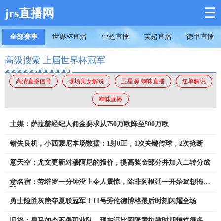
☰
jrs直播网
全部赛事
世界杯直播
中超直播
英超直播
德甲直播
高级搜索 上届世界杯冠军
高清直播信号
现场美女解说
卫星源-蜘蛛直播
红单解说
蜘蛛直播
土媒：萨拉赫经纪人佣金要求从750万欧降至500万欧
错失良机，小西蒙尼本场数据：1射0正，1次关键传球，2次抢断
意天空：尤文更新对穆阿尼的报价，提高奖金部分并加入二转分成
意名宿：劳塔罗一分钟没上令人震惊，除非阿根廷一开始就想拖点
球
勇士险胜灰熊夺夏联冠军！11号秀伦德博格最后时刻闪耀全场
旧将：皇马如今不像职业队，现在远比阿隆索执教时期糟糕得多