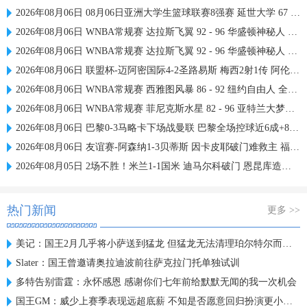
2026年08月06日 08月06日亚洲大学生篮球联赛8强赛 延世大学 67 - 72 政治大学 集锦
2026年08月06日 WNBA常规赛 达拉斯飞翼 92 - 96 华盛顿神秘人 全场集锦
2026年08月06日 WNBA常规赛 达拉斯飞翼 92 - 96 华盛顿神秘人 全场集锦
2026年08月06日 联盟杯-迈阿密国际4-2圣路易斯 梅西2射1传 阿伦助攻戴帽
2026年08月06日 WNBA常规赛 西雅图风暴 86 - 92 纽约自由人 全场集锦
2026年08月06日 WNBA常规赛 菲尼克斯水星 82 - 96 亚特兰大梦想 全场集锦
2026年08月06日 巴黎0-3马略卡下场战曼联 巴黎全场控球近6成+8射3正未果
2026年08月06日 友谊赛-阿森纳1-3贝蒂斯 因卡皮耶破门难救主 福纳尔斯1射2传
2026年08月05日 2场不胜！米兰1-1国米 迪马尔科破门 恩昆库造点+点射拉莫斯登场
热门新闻
更多 >>
美记：国王2月几乎将小萨送到猛龙 但猛龙无法清理珀尔特尔而告吹
Slater：国王曾邀请奥拉迪波前往萨克拉门托单独试训
多特告别雷霆：永怀感恩 感谢你们七年前给默默无闻的我一次机会
国王GM：威少上赛季表现远超底薪 不知是否愿意回归扮演更小角色