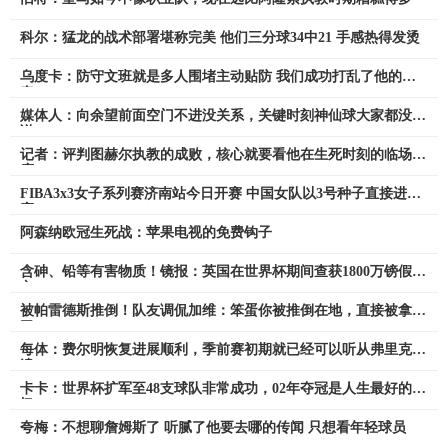
科尔：猛龙的战术部署堪称完美 他们三分球34中21 手感热得发烫
乌度卡：防守文班就是多人围堵主动贴防 我们成功打乱了他的节
奏
媒体人：向余望前面空门不进没关系，关键时刻神仙球大家都没话
说
记者：评判图赫尔执教的成败，核心就要看他在生死时刻的临场调
度
FIBA3x3女子系列赛济南站今日开赛 中国女队以3号种子直接进正
赛
阿森纳欧冠生死战：苹果电视的免费钩子
含砷、铅等有害物质！镜报：英国在世界杯期间查获1800万镑假球
衣
被帕雷德斯推倒！队友调侃加维：笨蛋你被推倒在地，直接被拿捏
了
每体：费尔明恢复进展顺利，季前赛初期就已经可以听从弗里克调
遣
卡卡：世界杯扩军至48支球队非常成功，02年夺冠是人生最好的回
忆
夸梅：不想聊詹姆斯了 听腻了他要去哪的传闻 只想看年轻球员