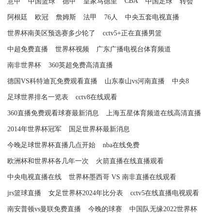
CBA
意甲
中国篮球
德甲
皇家马德里
中国足球
转会
阿根廷
欧冠
詹姆斯
法甲
76人
中央五套电视直播
世界杯南美区预选赛多少轮了
cctv5+正在直播男篮
中超免费直播
世界杯视频
广东广播电视台体育频道
南非世界杯
360英超免费高清直播
德国VS科特迪瓦免费观看直播
山东泰山vs河南直播
中央8
足球世界排名一览表
cctv8在线观看
360直播免费观看球赛最新消息
上海五星体育频道在线高清直播
2014年世界杯冠军
国足世界杯最新消息
今晚足球世界杯直播几点开始
nba在线免费
欧洲杯和世界杯各几年一次
火箭直播在线直播观看
中央电视直播在线
世界杯墨西哥 VS 南非直播在线观看
jrs篮球直播
女足世界杯2024年比分表
cctv5在线直播电视观看
南安普顿vs曼联免费直播
今晚的球赛
中国队无缘2022世界杯