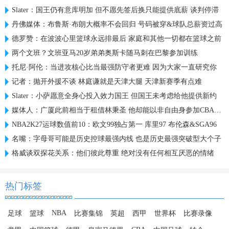
Slater：国王仍有意库明加 但不愿先签后换只能提供底薪 谈判停滞
丹佛媒体：布鲁斯·布朗大概率不会回归 号码被穿&球队总薪资过高
德罗赞：在波波心里篮球永远排最后 家庭和其他一切都在篮球之前
两个文班？文班亚马20岁弟弟奥斯卡随马刺在巴黎参加训练
托尼·阿伦：当进攻核心比当最强防守者更难 因为大家一直研究你
记者：抛开外援不谈 林庭谦就是天津大腿 天津新赛季有点难
Slater：小萨愿意全身心投入效力国王 但国王未考虑给他提供新约
媒体人：广厦此前相当于租借林秉圣 他却能以非自由身参加CBA选秀
NBA2K27运球数值前10：欧文99独占第一 库里97 布伦森&SGA96
名嘴：字母哥可能是历史控球最强内线 也是历史最强突破型大个子
格威谈双探花关系：他们彼此尊重 绝对没有任何相互厌恶的情绪
热门标签
NBA
足球
篮球
比赛集锦
英超
西甲
世界杯
比赛录像