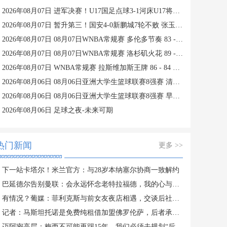
2026年08月07日 进军决赛！U17国足点球3-1河床U17将战阿森纳 江宇涵替补两扑点
2026年08月07日 暂升第三！国安4-0新鹏城7轮不败 张玉宁传射达万双响法比奥破门
2026年08月07日 08月07日WNBA常规赛 多伦多节奏 83 - 97 波特兰火焰 集锦
2026年08月07日 08月07日WNBA常规赛 洛杉矶火花 89 - 82 明尼苏达山猫 全场集锦
2026年08月07日 WNBA常规赛 拉斯维加斯王牌 86 - 84 印第安纳狂热 全场集锦
2026年08月06日 08月06日亚洲大学生篮球联赛8强赛 清华大学 85 - 81 菲律宾大学 集锦
2026年08月06日 08月06日亚洲大学生篮球联赛8强赛 早稻田大学 78 - 71 高丽大学 集锦
2026年08月06日 足球之夜-未来可期
热门新闻
更多 >>
下一站卡塔尔！米兰官方：与28岁本纳塞尔协商一致解约
巴延德尔告别曼联：会永远怀念老特拉福德，我的心与你们同在
有情况？葡媒：菲利克斯与前女友夜店相遇，交谈后社媒再次互关
记者：马斯坦托诺是免费纯租借加盟佛罗伦萨，后者承担全额薪水
迈阿密高层：梅西不可能再踢15年，我们必须去规划“后梅西时代”