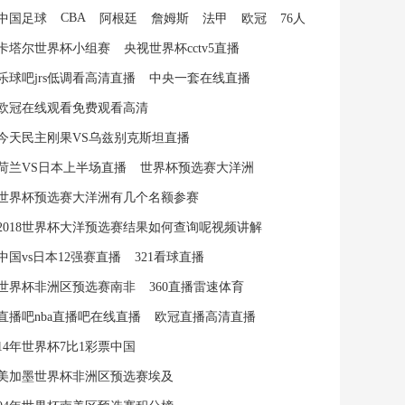
CBA
中国足球
阿根廷
詹姆斯
法甲
欧冠
76人
卡塔尔世界杯小组赛
央视世界杯cctv5直播
乐球吧jrs低调看高清直播
中央一套在线直播
欧冠在线观看免费观看高清
今天民主刚果VS乌兹别克斯坦直播
荷兰VS日本上半场直播
世界杯预选赛大洋洲
世界杯预选赛大洋洲有几个名额参赛
2018世界杯大洋预选赛结果如何查询呢视频讲解
中国vs日本12强赛直播
321看球直播
世界杯非洲区预选赛南非
360直播雷速体育
直播吧nba直播吧在线直播
欧冠直播高清直播
14年世界杯7比1彩票中国
美加墨世界杯非洲区预选赛埃及