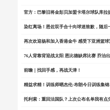
官方：巴黎旧将金彭贝加盟卡塔尔球队库拉
染红离场！恩佐双手合十向球迷致歉，随后
再次欢迎杨和加入香港金牛 感受下亚洲篮球
76人背靠背迎战太阳 恩比德缺席比赛 乔治
前瞻｜找回手感，再战天津！
精益求精！训练师晒杰伦·布朗今日训练集锦
托利索：重回法国队？上次公布名单我有点