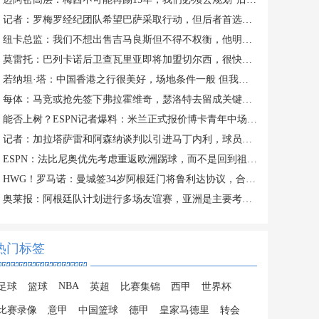
记者：罗梅罗经纪团队希望巴萨采取行动，但后者首选引进罗德里
纽卡总监：我们不想出售吉马良斯但不得不权衡，他明确说出了意愿
莫雷托：巴列卡诺后卫查瓦里亚即将加盟切尔西，很快就会官方宣布
若纳坦·塔：中国香港之行很美好，场地条件一般 但我们踢得不错
每体：马竞或抢先签下弗拉霍维奇，瑟洛特去留成关键变量
能否上树？ESPN记者爆料：米兰正式报价博卡青年中场帕雷德斯
记者：加拉塔萨雷和阿森纳谈判以引进马丁内利，球员合同明夏到期
ESPN：法比尼奥优先考虑重返欧洲踢球，而不是回到祖国巴西
HWG！罗马诺：曼城签34岁阿根廷门将鲁利达协议，合同2+1
奥莱报：阿根廷队计划进行多场友谊赛，亚洲是主要考虑的目的地
热门标签
NBA
足球
篮球
英超
比赛集锦
西甲
世界杯
比赛录像
意甲
中国篮球
德甲
皇家马德里
转会