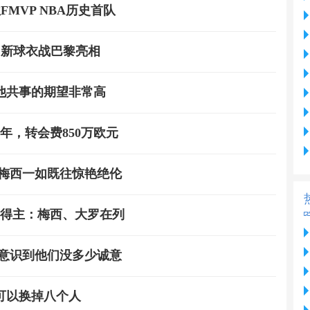
MVP NBA历史首队
；新球衣战巴黎亮相
他共事的期望非常高
年，转会费850万欧元
 梅西一如既往惊艳绝伦
奖得主：梅西、大罗在列
 意识到他们没多少诚意
可以换掉八个人