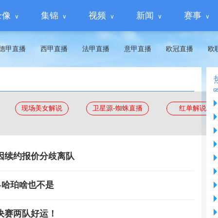
录像
集锦
视频
新闻
赛事
德甲直播
西甲直播
法甲直播
意甲直播
欧冠直播
欧
现场美女解说
卫星源-蜘蛛直播
红单解说
因续约报价分歧离队
-哈珀啥也不是
决赛两队好运！