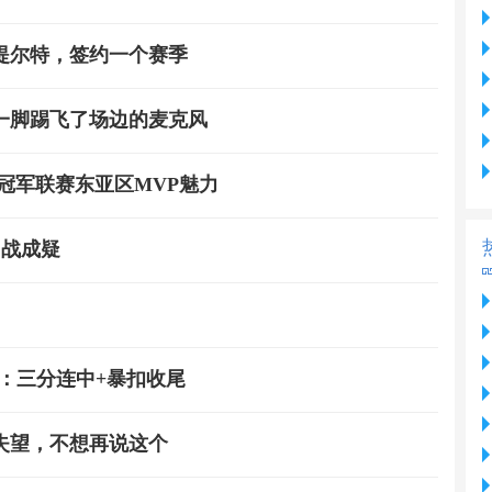
提尔特，签约一个赛季
一脚踢飞了场边的麦克风
冠军联赛东亚区MVP魅力
出战成疑
：三分连中+暴扣收尾
失望，不想再说这个