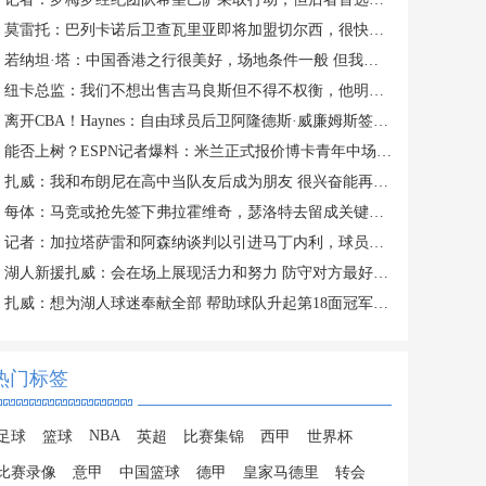
莫雷托：巴列卡诺后卫查瓦里亚即将加盟切尔西，很快就会官方宣布
若纳坦·塔：中国香港之行很美好，场地条件一般 但我们踢得不错
纽卡总监：我们不想出售吉马良斯但不得不权衡，他明确说出了意愿
离开CBA！Haynes：自由球员后卫阿隆德斯·威廉姆斯签约奇才
能否上树？ESPN记者爆料：米兰正式报价博卡青年中场帕雷德斯
扎威：我和布朗尼在高中当队友后成为朋友 很兴奋能再次并肩作战
每体：马竞或抢先签下弗拉霍维奇，瑟洛特去留成关键变量
记者：加拉塔萨雷和阿森纳谈判以引进马丁内利，球员合同明夏到期
湖人新援扎威：会在场上展现活力和努力 防守对方最好的球员
扎威：想为湖人球迷奉献全部 帮助球队升起第18面冠军旗帜
热门标签
NBA
足球
篮球
英超
比赛集锦
西甲
世界杯
比赛录像
意甲
中国篮球
德甲
皇家马德里
转会