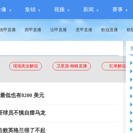
录像
集锦
视频
新闻
赛事
德甲直播
西甲直播
法甲直播
意甲直播
欧冠直播
欧
现场美女解说
卫星源-蜘蛛直播
红单解说
低也有8200 美元
哥球员不慎自摆乌龙
击败英格兰很了不起