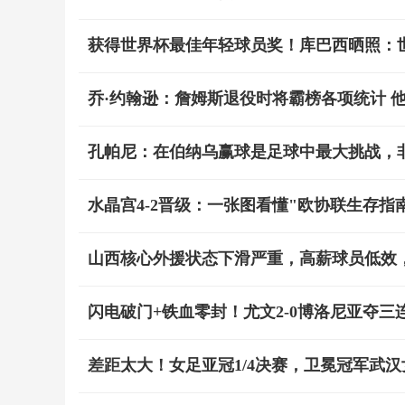
获得世界杯最佳年轻球员奖！库巴西晒照：世界
乔·约翰逊：詹姆斯退役时将霸榜各项统计 
孔帕尼：在伯纳乌赢球是足球中最大挑战，
水晶宫4-2晋级：一张图看懂"欧协联生存指
山西核心外援状态下滑严重，高薪球员低效
闪电破门+铁血零封！尤文2-0博洛尼亚夺三
差距太大！女足亚冠1/4决赛，卫冕冠军武汉