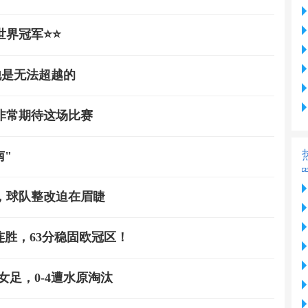
冠军⭐️⭐️
他是无法超越的
非常期待这场比赛
南"
，球队整改迫在眉睫
连胜，63分稳固欧冠区！
女足，0-4遭水原淘汰