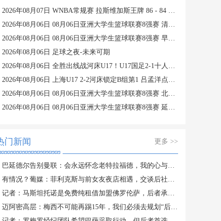
2026年08月07日 WNBA常规赛 拉斯维加斯王牌 86 - 84 印第安纳狂热 全场集锦
2026年08月06日 08月06日亚洲大学生篮球联赛8强赛 清华大学 85 - 81 菲律宾大学 集锦
2026年08月06日 08月06日亚洲大学生篮球联赛8强赛 早稻田大学 78 - 71 高丽大学 集锦
2026年08月06日 足球之夜-未来可期
2026年08月06日 全胜出线战河床U17！U17国足2-1十人药厂U17 赵松源登场1分钟传射
2026年08月06日 上海U17 2-2河床锁定B组第1 吕孟洋点射阿布力米破门 将战A组第2
2026年08月06日 08月06日亚洲大学生篮球联赛8强赛 北京大学 77 - 79 上海交通大学 集锦
2026年08月06日 08月06日亚洲大学生篮球联赛8强赛 延世大学 67 - 72 政治大学 集锦
热门新闻
更多 >>
巴延德尔告别曼联：会永远怀念老特拉福德，我的心与你们同在
有情况？葡媒：菲利克斯与前女友夜店相遇，交谈后社媒再次互关
记者：马斯坦托诺是免费纯租借加盟佛罗伦萨，后者承担全额薪水
迈阿密高层：梅西不可能再踢15年，我们必须去规划“后梅西时代”
记者：罗梅罗经纪团队希望巴萨采取行动，但后者首选引进罗德里