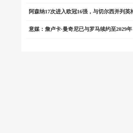
阿森纳17次进入欧冠16强，与切尔西并列英
意媒：詹卢卡·曼奇尼已与罗马续约至2029