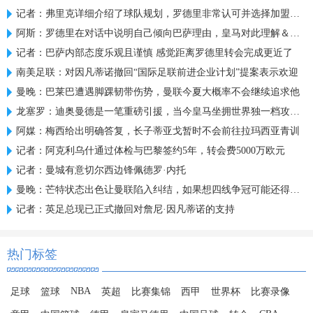
记者：弗里克详细介绍了球队规划，罗德里非常认可并选择加盟巴萨
阿斯：罗德里在对话中说明自己倾向巴萨理由，皇马对此理解＆祝好
记者：巴萨内部态度乐观且谨慎 感觉距离罗德里转会完成更近了
南美足联：对因凡蒂诺撤回“国际足联前进企业计划”提案表示欢迎
曼晚：巴莱巴遭遇脚踝韧带伤势，曼联今夏大概率不会继续追求他
龙塞罗：迪奥曼德是一笔重磅引援，当今皇马坐拥世界独一档攻击线
阿媒：梅西给出明确答复，长子蒂亚戈暂时不会前往拉玛西亚青训
记者：阿克利乌什通过体检与巴黎签约5年，转会费5000万欧元
记者：曼城有意切尔西边锋佩德罗·内托
曼晚：芒特状态出色让曼联陷入纠结，如果想四线争冠可能还得买人
记者：英足总现已正式撤回对詹尼·因凡蒂诺的支持
热门标签
NBA
足球
篮球
英超
比赛集锦
西甲
世界杯
比赛录像