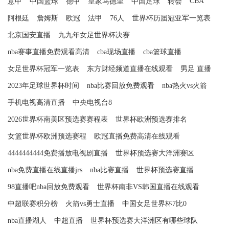
CBA
意甲
中国篮球
德甲
皇家马德里
中国足球
转会
阿根廷
詹姆斯
欧冠
法甲
76人
世界杯历届冠亚军一览表
北京国安直播
九九年女足世界杯决赛
nba赛事直播免费观看高清
cba现场直播
cba篮球直播
女足世界杯冠军一览表
东方财经频道直播在线观看
男足 直播
2023年足球世界杯时间
nba比赛回放免费观看
nba热火vs火箭
手机电视高清直播
中央电视台8
2026世界杯南美区预选赛赛程表
世界杯欧洲预选赛排名
女篮世界杯欧洲预选赛程
欧冠直播免费高清在线观看
4444444444免费播放电视剧直播
世界杯预选赛大洋洲赛区
nba免费直播在线直播jrs
nba比赛直播
世界杯预选赛直播
98直播吧nba回放免费观看
世界杯南非VS韩国直播在线观看
中超联赛积分榜
火箭vs勇士直播
中国女足世界杯7比0
nba直播湖人
中超直播
世界杯预选赛大洋洲区有哪些球队