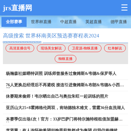
☰
jrs直播网
全部赛事
世界杯直播
中超直播
英超直播
德甲直播
高级搜索 世界杯南美区预选赛赛程表2024
高清直播信号
现场美女解说
卫星源-蜘蛛直播
红单解说
蜘蛛直播
杨瀚森社媒晒特训照 训练师曾服务过詹姆斯&韦德&保罗等人
76人更换总经理后不再避税 接连引进詹姆斯&布朗&韦德&小西蒙
斯
休赛期来偷师！韦尔晒出自己与奥拉朱旺一起训练的照片
亚历山大25+8霍姆格伦两双，肯纳德独木难支，雷霆36分血洗湖人
本赛季仅出场1次！官方：33岁巴萨门将特尔施特根租借加盟赫罗
纳
李贤重：有人连怀抱希望却饱受煎熬都成为奢望 但我仍将继续挑