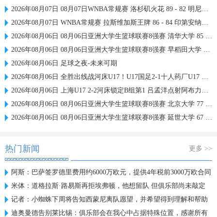
2026年08月07日 08月07日WNBA常规赛 洛杉矶火花 89 - 82 明尼苏达山猫 全场集锦
2026年08月07日 WNBA常规赛 拉斯维加斯王牌 86 - 84 印第安纳狂热 全场集锦
2026年08月06日 08月06日亚洲大学生篮球联赛8强赛 清华大学 85 - 81 菲律宾大学 集锦
2026年08月06日 08月06日亚洲大学生篮球联赛8强赛 早稻田大学 78 - 71 高丽大学 集锦
2026年08月06日 足球之夜-未来可期
2026年08月06日 全胜出线战河床U17！U17国足2-1十人药厂U17 赵松源登场1分钟传射
2026年08月06日 上海U17 2-2河床锁定B组第1 吕孟洋点射阿布力米破门 将战A组第2
2026年08月06日 08月06日亚洲大学生篮球联赛8强赛 北京大学 77 - 79 上海交通大学 集锦
2026年08月06日 08月06日亚洲大学生篮球联赛8强赛 延世大学 67 - 72 政治大学 集锦
热门新闻
更多 >>
阿斯：巴萨签罗德里费用约6000万欧元，提供4年税前3000万欧合同
米体：道格拉斯·路易斯再拒埃弗顿，他想留队 但俱乐部尚未敲定
记者：小蜘蛛下周将告知西蒙尼离队愿望，并希望得到理解和帮助
迪奥曼德告别莱比锡：俱乐部会在我心中占据特殊位置，感谢所有