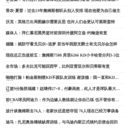
战
香农·夏普：过去23年詹姆斯都听从别人安排 现在他要为自己做主
沃克：英格兰出局图赫尔需要反思 也许人们会更认可索斯盖特
媒体人：拜仁慕尼黑男篮对前深圳外援阿立兹·约翰逊有意
德隆：就防守看戈贝尔>追梦 若当年我那支爵士有戈贝尔会怎样
现役总正负值前五：詹姆斯7508 库里6266 KD小卡哈登分列3-5位
全市场：多夫比克可能回西甲，比利亚雷亚尔和贝蒂斯有意
啪啪打脸！帕金斯刚喷KD不跟队友训练 谢泼德：我一直和KD一
起练
辽篮9分险胜福建！赵继伟27+8，付豪高效，此人才是球队最大收
获
前CBA球员阿迪力：作为边缘人教练就让你自己练 也不管你有没
有练
波什谈詹姆斯去76人：老家伙还是想夺冠 76人现在已经万事俱备
迪马：扎尼奥洛继续缺席训练，与乌迪内斯正式续约后便会回归