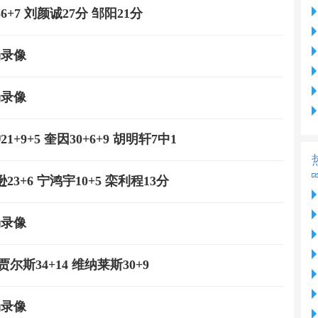
6+7 刘颜诚27分 邹阳21分
场录像
场录像
+9+5 奎因30+6+9 胡明轩7中1
23+6 宁鸿宇10+5 栾利程13分
场录像
尔斯34+14 维纳莱斯30+9
场录像