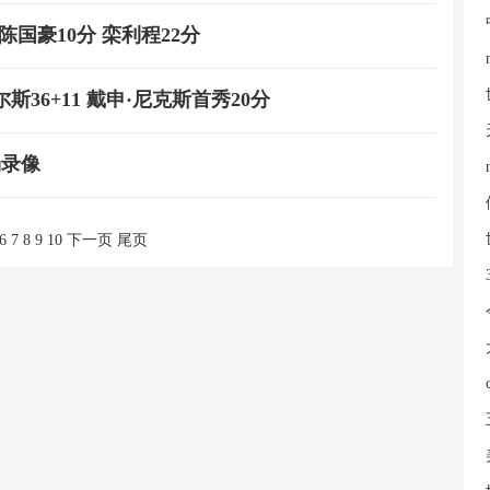
9 陈国豪10分 栾利程22分
尔斯36+11 戴申·尼克斯首秀20分
场录像
6
7
8
9
10
下一页
尾页