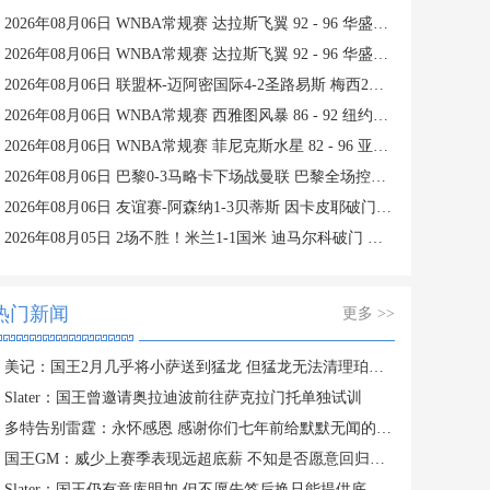
2026年08月06日 WNBA常规赛 达拉斯飞翼 92 - 96 华盛顿神秘人 全场集锦
2026年08月06日 WNBA常规赛 达拉斯飞翼 92 - 96 华盛顿神秘人 全场集锦
2026年08月06日 联盟杯-迈阿密国际4-2圣路易斯 梅西2射1传 阿伦助攻戴帽
2026年08月06日 WNBA常规赛 西雅图风暴 86 - 92 纽约自由人 全场集锦
2026年08月06日 WNBA常规赛 菲尼克斯水星 82 - 96 亚特兰大梦想 全场集锦
2026年08月06日 巴黎0-3马略卡下场战曼联 巴黎全场控球近6成+8射3正未果
2026年08月06日 友谊赛-阿森纳1-3贝蒂斯 因卡皮耶破门难救主 福纳尔斯1射2传
2026年08月05日 2场不胜！米兰1-1国米 迪马尔科破门 恩昆库造点+点射拉莫斯登场
热门新闻
更多 >>
美记：国王2月几乎将小萨送到猛龙 但猛龙无法清理珀尔特尔而告吹
Slater：国王曾邀请奥拉迪波前往萨克拉门托单独试训
多特告别雷霆：永怀感恩 感谢你们七年前给默默无闻的我一次机会
国王GM：威少上赛季表现远超底薪 不知是否愿意回归扮演更小角色
Slater：国王仍有意库明加 但不愿先签后换只能提供底薪 谈判停滞