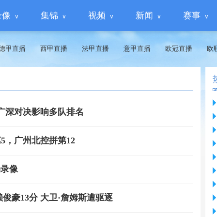
录像
集锦
视频
新闻
赛事
德甲直播
西甲直播
法甲直播
意甲直播
欧冠直播
欧
广深对决影响多队排名
5，广州北控拼第12
场录像
 赖俊豪13分 大卫·詹姆斯遭驱逐