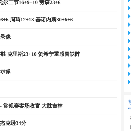
三节16+9+10 劳森23+6
6 周琦12+13 基诺内斯30+6+6
场录像
连胜 克里斯23+10 贺希宁重感冒缺阵
场录像
轮 - 常规赛客场收官 大胜吉林
 杰克逊34分