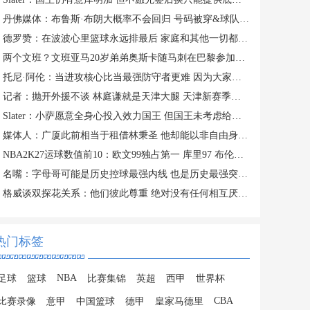
丹佛媒体：布鲁斯·布朗大概率不会回归 号码被穿&球队总薪资过高
德罗赞：在波波心里篮球永远排最后 家庭和其他一切都在篮球之前
两个文班？文班亚马20岁弟弟奥斯卡随马刺在巴黎参加训练
托尼·阿伦：当进攻核心比当最强防守者更难 因为大家一直研究你
记者：抛开外援不谈 林庭谦就是天津大腿 天津新赛季有点难
Slater：小萨愿意全身心投入效力国王 但国王未考虑给他提供新约
媒体人：广厦此前相当于租借林秉圣 他却能以非自由身参加CBA选秀
NBA2K27运球数值前10：欧文99独占第一 库里97 布伦森&SGA96
名嘴：字母哥可能是历史控球最强内线 也是历史最强突破型大个子
格威谈双探花关系：他们彼此尊重 绝对没有任何相互厌恶的情绪
热门标签
NBA
足球
篮球
比赛集锦
英超
西甲
世界杯
CBA
比赛录像
意甲
中国篮球
德甲
皇家马德里