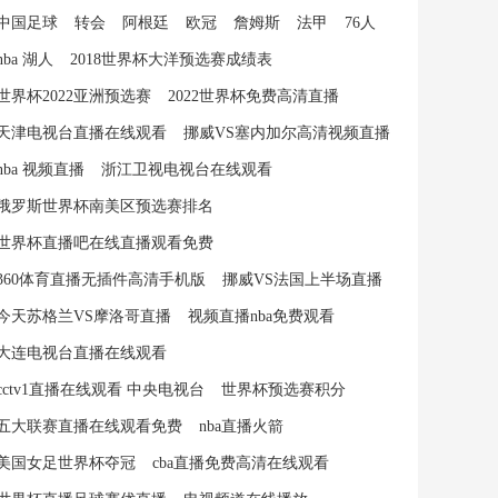
中国足球
转会
阿根廷
欧冠
詹姆斯
法甲
76人
nba 湖人
2018世界杯大洋预选赛成绩表
世界杯2022亚洲预选赛
2022世界杯免费高清直播
天津电视台直播在线观看
挪威VS塞内加尔高清视频直播
nba 视频直播
浙江卫视电视台在线观看
俄罗斯世界杯南美区预选赛排名
世界杯直播吧在线直播观看免费
360体育直播无插件高清手机版
挪威VS法国上半场直播
今天苏格兰VS摩洛哥直播
视频直播nba免费观看
大连电视台直播在线观看
cctv1直播在线观看 中央电视台
世界杯预选赛积分
五大联赛直播在线观看免费
nba直播火箭
美国女足世界杯夺冠
cba直播免费高清在线观看