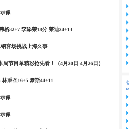
场录像
格32+7 李添荣18分 莱迪24+13
宁本钢客场挑战上海久事
周节目单精彩抢先看！（4月20日-4月26日）
林秉圣16+5 豪斯44+11
场录像
场录像