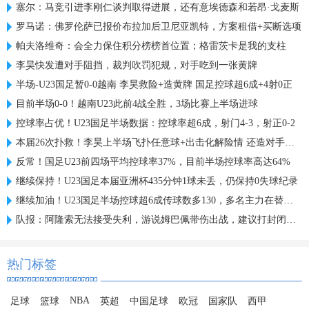
塞尔：马竞引进李刚仁谈判取得进展，还有意埃德森和若昂·戈麦斯
罗马诺：佛罗伦萨已报价布拉加后卫尼亚凯特，方案租借+买断选项
帕夫洛维奇：会全力保住积分榜榜首位置；格雷茨卡是我的支柱
李昊快发遭对手阻挡，裁判吹罚犯规，对手吃到一张黄牌
半场-U23国足暂0-0越南 李昊救险+造黄牌 国足控球超6成+4射0正
目前半场0-0！越南U23此前4战全胜，3场比赛上半场进球
控球率占优！U23国足半场数据：控球率超6成，射门4-3，射正0-2
本届26次扑救！李昊上半场飞扑任意球+出击化解险情 还造对手一黄
反常！国足U23前四场平均控球率37%，目前半场控球率高达64%
继续保持！U23国足本届亚洲杯435分钟1球未丢，仍保持0失球纪录
继续加油！U23国足半场控球超6成传球数多130，多名主力在替补席
队报：阿隆索无法接受失利，游说姆巴佩带伤出战，建议打封闭被拒
热门标签
NBA
足球
篮球
英超
中国足球
欧冠
国家队
西甲