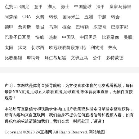
点赞U23国足
意甲
湖人
勇士
中国篮球
法甲
皇家马德里
CBA
阿森纳
火箭
转载
国际米兰
五洲
中超
转会
德甲
詹姆斯
曼城
马刺
掘金
巴特勒
东契奇
巴塞罗那
巴黎圣日耳曼
快船
热刺
中国队
中国男足
比赛录像
曼联
太阳
猛龙
切尔西
欧冠联赛阶段第7轮
利物浦
热火
比赛集锦
摩纳哥
拜仁慕尼黑
文班亚马
公牛
多特蒙德
声明：本网站是体育直播导航站，为方便喜欢体育的朋友观看视频，每日
最新NBA直播,足球五大联赛直播,足球直播,等体育赛事直播，无插件直接
观看！
本站所有直播信号和视频录像均由用户收集或从搜索引擎搜索整理获得，
所有内容均来自互联网，我们自身不提供任何直播信号和视频内容，如有
侵犯您的权益请通知我们，我们会第一时间处理，谢谢！
Copyright ©2023 24直播网 All Rights Reserved.
网站地图