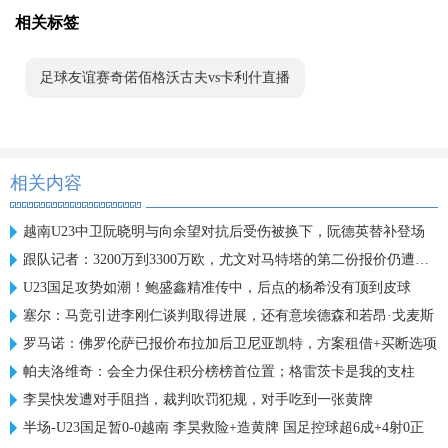
相关标签
足球友谊赛奇偌佰格沃古夫vs卡利什直播
相关内容
越南U23中卫阮晓明与向余望对抗后受伤被换下，阮德英替补登场
跟队记者：3200万到3300万欧，尤文对马特塔的第二份报价仍遭拒绝
U23国足攻势如潮！鲍盛鑫精准传中，后点的杨希没有顶到皮球
塞尔：马竞引进李刚仁谈判取得进展，还有意埃德森和若昂·戈麦斯
罗马诺：佛罗伦萨已报价布拉加后卫尼亚凯特，方案租借+买断选项
帕夫洛维奇：会全力保住积分榜榜首位置；格雷茨卡是我的支柱
李昊快发遭对手阻挡，裁判吹罚犯规，对手吃到一张黄牌
半场-U23国足暂0-0越南 李昊救险+造黄牌 国足控球超6成+4射0正