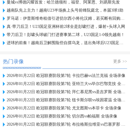
曼城vs博德闪耀首发：哈兰德领衔，福登、阿莱恩、刘易斯先发
越南队先上主力！越南U23半场换上头号前锋阮庭北，本届3球1助
罗马诺：伊普斯维奇租借引进切尔西小将伦汉姆，若买断有回购条款
真·带刀后卫！U23国足亚洲杯前2球全是彭啸打进，爆射+头球入网
带刀后卫！彭啸头球破门打进赛事第二球，U23国足1-0领先越南！
进球的前奏！越南后卫解围险些自摆乌龙，送出角球后U23国足破门
热门录像
更多 >>
2026年01月22日 欧冠联赛阶段第7轮 卡拉巴赫vs法兰克福 全场录像
2026年01月22日 欧冠联赛阶段第7轮 亚特兰大vs毕尔巴鄂竞技 全场录像
2026年01月22日 欧冠联赛阶段第7轮 拜仁慕尼黑vs圣吉罗斯 全场录像
2026年01月22日 欧冠联赛阶段第7轮 纽卡斯尔联vs埃因霍温 全场录像
2026年01月22日 欧冠联赛阶段第7轮 尤文图斯vs本菲卡 全场录像
2026年01月22日 欧冠联赛阶段第7轮 切尔西vs帕福斯 全场录像
2026年01月22日 欧冠联赛阶段第7轮 布拉格斯拉维亚vs巴塞罗那 全场录像