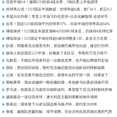
目前半场0-0！越南U23此前4战全胜，3场比赛上半场进球
控球率占优！U23国足半场数据：控球率超6成，射门4-3，射正0-2
本届26次扑救！李昊上半场飞扑任意球+出击化解险情 还造对手一黄
反常！国足U23前四场平均控球率37%，目前半场控球率高达64%
继续保持！U23国足本届亚洲杯435分钟1球未丢，仍保持0失球纪录
继续加油！U23国足半场控球超6成传球数多130，多名主力在替补席
队报：阿隆索无法接受失利，游说姆巴佩带伤出战，建议打封闭被拒
媒体人热议国足U23半场：好像换了支队伍，争取吃巧克力味巧克力
孔帕尼：不能以夺冠来判定一位教练优秀，也不能以降级判定他糟糕
跟队：恩佐回归训练，暂时无法确定能否出战欧冠对阵帕福斯
记者：安东尼奥可能也没想到，派替补去防守拼一拼，结果攻了半场
斯帕莱蒂：我会送穆帅一瓶收藏的酒，有他参与比赛必须做不同准备
罗马诺：热那亚正与谢菲尔德联谈判，希望签下后卫泽特斯特罗姆
越南最后一攻往回传球，澳大利亚主裁判果断吹响中场哨
斯基拉：国米签下16岁法国边锋马格卢特，签约至2028年
詹俊：越南队想赢怕输，缩手缩脚，完全没有此前四场比赛的气势