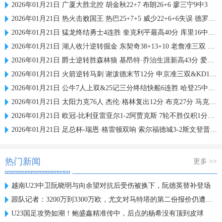
2026年01月21日 广厦大胜北控 胡金秋22+7 布朗26+6 廖三宁9中3
2026年01月21日 热火击败国王 热巴25+7+5 威少22+6+6失误 德罗赞两度引冲突
2026年01月21日 猛龙终结勇士4连胜 奎克利平最高40分 库里16中6 库明加20分
2026年01月21日 湖人收汁逆转掘金 东契奇38+13+10 老詹准三双 穆雷下半场2分
2026年01月21日 爵士逆转胜森林狼 基昂特·乔治生涯新高43分 爱德华兹38+8
2026年01月21日 火箭逆转马刺 谢泼德末节12分 申京准三双&KD18+7 文班21中5
2026年01月21日 公牛7人上双&25记三分终结快船6连胜 哈登25中9 科林斯23分
2026年01月21日 太阳力克76人 杰伦·格林复出12分 布克27分 马克西25中7
2026年01月21日 欧冠-比利亚雷亚尔1-2阿贾克斯 7轮不胜仅积1分列倒数第二
2026年01月21日 足总杯-瑞恩·格雷顿双响 索尔福德城3-2斯文登晋级将战曼城
热门新闻
更多 >>
越南U23中卫阮晓明与向余望对抗后受伤被换下，阮德英替补登场
跟队记者：3200万到3300万欧，尤文对马特塔的第二份报价仍遭拒绝
U23国足攻势如潮！鲍盛鑫精准传中，后点的杨希没有顶到皮球