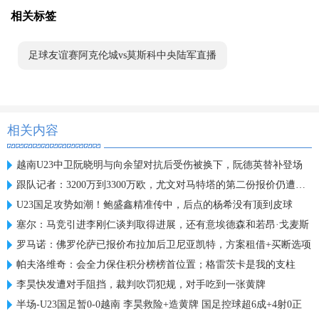
相关标签
足球友谊赛阿克伦城vs莫斯科中央陆军直播
相关内容
越南U23中卫阮晓明与向余望对抗后受伤被换下，阮德英替补登场
跟队记者：3200万到3300万欧，尤文对马特塔的第二份报价仍遭拒绝
U23国足攻势如潮！鲍盛鑫精准传中，后点的杨希没有顶到皮球
塞尔：马竞引进李刚仁谈判取得进展，还有意埃德森和若昂·戈麦斯
罗马诺：佛罗伦萨已报价布拉加后卫尼亚凯特，方案租借+买断选项
帕夫洛维奇：会全力保住积分榜榜首位置；格雷茨卡是我的支柱
李昊快发遭对手阻挡，裁判吹罚犯规，对手吃到一张黄牌
半场-U23国足暂0-0越南 李昊救险+造黄牌 国足控球超6成+4射0正