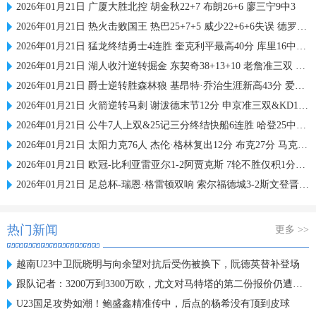
2026年01月21日 广厦大胜北控 胡金秋22+7 布朗26+6 廖三宁9中3
2026年01月21日 热火击败国王 热巴25+7+5 威少22+6+6失误 德罗赞两度引冲突
2026年01月21日 猛龙终结勇士4连胜 奎克利平最高40分 库里16中6 库明加20分
2026年01月21日 湖人收汁逆转掘金 东契奇38+13+10 老詹准三双 穆雷下半场2分
2026年01月21日 爵士逆转胜森林狼 基昂特·乔治生涯新高43分 爱德华兹38+8
2026年01月21日 火箭逆转马刺 谢泼德末节12分 申京准三双&KD18+7 文班21中5
2026年01月21日 公牛7人上双&25记三分终结快船6连胜 哈登25中9 科林斯23分
2026年01月21日 太阳力克76人 杰伦·格林复出12分 布克27分 马克西25中7
2026年01月21日 欧冠-比利亚雷亚尔1-2阿贾克斯 7轮不胜仅积1分列倒数第二
2026年01月21日 足总杯-瑞恩·格雷顿双响 索尔福德城3-2斯文登晋级将战曼城
热门新闻
更多 >>
越南U23中卫阮晓明与向余望对抗后受伤被换下，阮德英替补登场
跟队记者：3200万到3300万欧，尤文对马特塔的第二份报价仍遭拒绝
U23国足攻势如潮！鲍盛鑫精准传中，后点的杨希没有顶到皮球