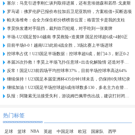
塞尔：马竞引进李刚仁谈判取得进展，还有意埃德森和若昂·戈麦斯
罗马诺：佛罗伦萨已报价布拉加后卫尼亚凯特，方案租借+买断选项
帕夫洛维奇：会全力保住积分榜榜首位置；格雷茨卡是我的支柱
李昊快发遭对手阻挡，裁判吹罚犯规，对手吃到一张黄牌
半场-U23国足暂0-0越南 李昊救险+造黄牌 国足控球超6成+4射0正
目前半场0-0！越南U23此前4战全胜，3场比赛上半场进球
控球率占优！U23国足半场数据：控球率超6成，射门4-3，射正0-2
本届26次扑救！李昊上半场飞扑任意球+出击化解险情 还造对手一黄
反常！国足U23前四场平均控球率37%，目前半场控球率高达64%
继续保持！U23国足本届亚洲杯435分钟1球未丢，仍保持0失球纪录
继续加油！U23国足半场控球超6成传球数多130，多名主力在替补席
队报：阿隆索无法接受失利，游说姆巴佩带伤出战，建议打封闭被拒
热门标签
NBA
足球
篮球
英超
中国足球
欧冠
国家队
西甲