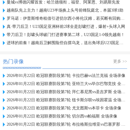
曼城vs博德闪耀首发：哈兰德领衔，福登、阿莱恩、刘易斯先发
越南队先上主力！越南U23半场换上头号前锋阮庭北，本届3球1助
罗马诺：伊普斯维奇租借引进切尔西小将伦汉姆，若买断有回购条款
真·带刀后卫！U23国足亚洲杯前2球全是彭啸打进，爆射+头球入网
带刀后卫！彭啸头球破门打进赛事第二球，U23国足1-0领先越南！
进球的前奏！越南后卫解围险些自摆乌龙，送出角球后U23国足破门
热门录像
更多 >>
2026年01月22日 欧冠联赛阶段第7轮 卡拉巴赫vs法兰克福 全场录像
2026年01月22日 欧冠联赛阶段第7轮 亚特兰大vs毕尔巴鄂竞技 全场录像
2026年01月22日 欧冠联赛阶段第7轮 拜仁慕尼黑vs圣吉罗斯 全场录像
2026年01月22日 欧冠联赛阶段第7轮 纽卡斯尔联vs埃因霍温 全场录像
2026年01月22日 欧冠联赛阶段第7轮 尤文图斯vs本菲卡 全场录像
2026年01月22日 欧冠联赛阶段第7轮 切尔西vs帕福斯 全场录像
2026年01月22日 欧冠联赛阶段第7轮 布拉格斯拉维亚vs巴塞罗那 全场录像