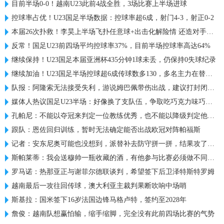
目前半场0-0！越南U23此前4战全胜，3场比赛上半场进球
控球率占优！U23国足半场数据：控球率超6成，射门4-3，射正0-2
本届26次扑救！李昊上半场飞扑任意球+出击化解险情 还造对手一黄
反常！国足U23前四场平均控球率37%，目前半场控球率高达64%
继续保持！U23国足本届亚洲杯435分钟1球未丢，仍保持0失球纪录
继续加油！U23国足半场控球超6成传球数多130，多名主力在替补席
队报：阿隆索无法接受失利，游说姆巴佩带伤出战，建议打封闭被拒
媒体人热议国足U23半场：好像换了支队伍，争取吃巧克力味巧克力
孔帕尼：不能以夺冠来判定一位教练优秀，也不能以降级判定他糟糕
跟队：恩佐回归训练，暂时无法确定能否出战欧冠对阵帕福斯
记者：安东尼奥可能也没想到，派替补去防守拼一拼，结果攻了半场
斯帕莱蒂：我会送穆帅一瓶收藏的酒，有他参与比赛必须做不同准备
罗马诺：热那亚正与谢菲尔德联谈判，希望签下后卫泽特斯特罗姆
越南最后一攻往回传球，澳大利亚主裁判果断吹响中场哨
斯基拉：国米签下16岁法国边锋马格卢特，签约至2028年
詹俊：越南队想赢怕输，缩手缩脚，完全没有此前四场比赛的气势