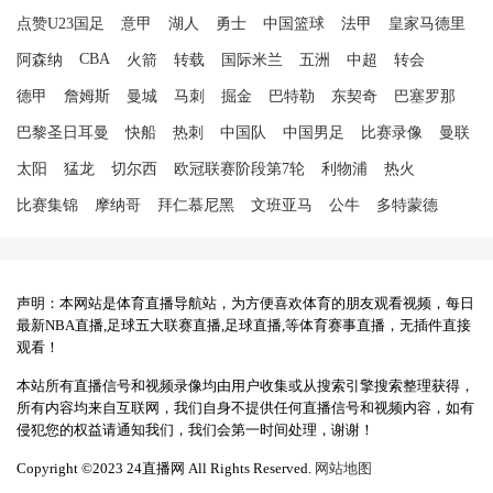
点赞U23国足
意甲
湖人
勇士
中国篮球
法甲
皇家马德里
CBA
阿森纳
火箭
转载
国际米兰
五洲
中超
转会
德甲
詹姆斯
曼城
马刺
掘金
巴特勒
东契奇
巴塞罗那
巴黎圣日耳曼
快船
热刺
中国队
中国男足
比赛录像
曼联
太阳
猛龙
切尔西
欧冠联赛阶段第7轮
利物浦
热火
比赛集锦
摩纳哥
拜仁慕尼黑
文班亚马
公牛
多特蒙德
声明：本网站是体育直播导航站，为方便喜欢体育的朋友观看视频，每日
最新NBA直播,足球五大联赛直播,足球直播,等体育赛事直播，无插件直接
观看！
本站所有直播信号和视频录像均由用户收集或从搜索引擎搜索整理获得，
所有内容均来自互联网，我们自身不提供任何直播信号和视频内容，如有
侵犯您的权益请通知我们，我们会第一时间处理，谢谢！
Copyright ©2023 24直播网 All Rights Reserved.
网站地图