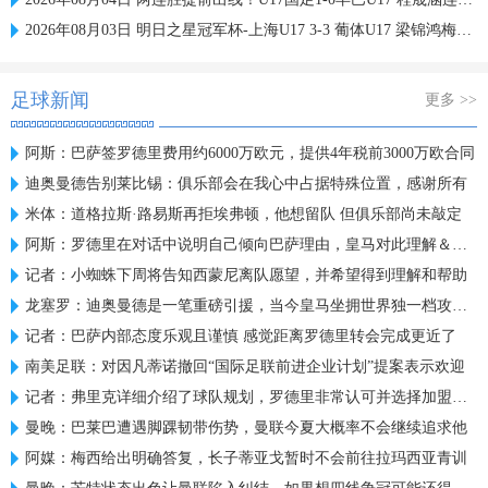
2026年08月03日 明日之星冠军杯-上海U17 3-3 葡体U17 梁锦鸿梅开二度
足球新闻
更多 >>
阿斯：巴萨签罗德里费用约6000万欧元，提供4年税前3000万欧合同
迪奥曼德告别莱比锡：俱乐部会在我心中占据特殊位置，感谢所有
米体：道格拉斯·路易斯再拒埃弗顿，他想留队 但俱乐部尚未敲定
阿斯：罗德里在对话中说明自己倾向巴萨理由，皇马对此理解＆祝好
记者：小蜘蛛下周将告知西蒙尼离队愿望，并希望得到理解和帮助
龙塞罗：迪奥曼德是一笔重磅引援，当今皇马坐拥世界独一档攻击线
记者：巴萨内部态度乐观且谨慎 感觉距离罗德里转会完成更近了
南美足联：对因凡蒂诺撤回“国际足联前进企业计划”提案表示欢迎
记者：弗里克详细介绍了球队规划，罗德里非常认可并选择加盟巴萨
曼晚：巴莱巴遭遇脚踝韧带伤势，曼联今夏大概率不会继续追求他
阿媒：梅西给出明确答复，长子蒂亚戈暂时不会前往拉玛西亚青训