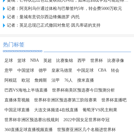
曼晚：芒特状态出色让曼联陷入纠结，如果想四线争冠可能还得买人
记者：阿克利乌什通过体检与巴黎签约5年，转会费5000万欧元
记者：曼城有意切尔西边锋佩德罗·内托
记者：英足总现已正式撤回对詹尼·因凡蒂诺的支持
热门标签
NBA
足球
篮球
英超
比赛集锦
西甲
世界杯
比赛录像
CBA
意甲
中国篮球
德甲
皇家马德里
中国足球
转会
阿根廷
欧冠
詹姆斯
法甲
76人
搜米直播
巴西VS海地上半场直播
世界杯南美区预选赛今日预测分析
直播体育视频
世界杯非洲区预选赛第三阶段赛果
世界杯直播吧
中国足球直播
大连文体频道4在线直播
葡萄牙VS民主刚果
世界杯非洲区预选赛出线规则
2022中国女足世界杯夺冠
360直播足球直播视频直播
世预赛亚洲区几个名额进世界杯