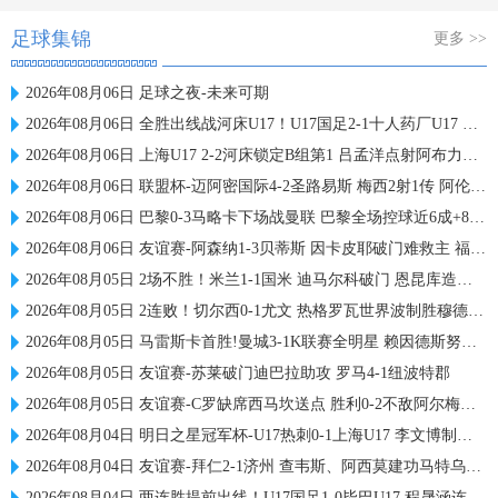
足球集锦
更多 >>
2026年08月06日 足球之夜-未来可期
2026年08月06日 全胜出线战河床U17！U17国足2-1十人药厂U17 赵松源登场1分钟传射
2026年08月06日 上海U17 2-2河床锁定B组第1 吕孟洋点射阿布力米破门 将战A组第2
2026年08月06日 联盟杯-迈阿密国际4-2圣路易斯 梅西2射1传 阿伦助攻戴帽
2026年08月06日 巴黎0-3马略卡下场战曼联 巴黎全场控球近6成+8射3正未果
2026年08月06日 友谊赛-阿森纳1-3贝蒂斯 因卡皮耶破门难救主 福纳尔斯1射2传
2026年08月05日 2场不胜！米兰1-1国米 迪马尔科破门 恩昆库造点+点射拉莫斯登场
2026年08月05日 2连败！切尔西0-1尤文 热格罗瓦世界波制胜穆德里克时隔614天复出
2026年08月05日 马雷斯卡首胜!曼城3-1K联赛全明星 赖因德斯努里破门塞梅尼奥助攻
2026年08月05日 友谊赛-苏莱破门迪巴拉助攻 罗马4-1纽波特郡
2026年08月05日 友谊赛-C罗缺席西马坎送点 胜利0-2不敌阿尔梅里亚
2026年08月04日 明日之星冠军杯-U17热刺0-1上海U17 李文博制胜球
2026年08月04日 友谊赛-拜仁2-1济州 查韦斯、阿西莫建功马特乌斯彩虹过人送助攻
2026年08月04日 两连胜提前出线！U17国足1-0毕巴U17 程晟涵连场破门赵松源中楣