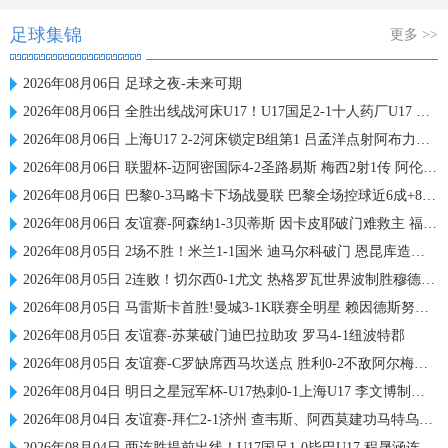
足球集锦
更多 >>
2026年08月06日 足球之夜-未来可期
2026年08月06日 全胜出线战河床U17！U17国足2-1十人药厂U17 赵松源登场1分钟传射
2026年08月06日 上海U17 2-2河床锁定B组第1 吕孟洋点射阿布力米破门 将战A组第2
2026年08月06日 联盟杯-迈阿密国际4-2圣路易斯 梅西2射1传 阿伦助攻戴帽
2026年08月06日 巴黎0-3马略卡下场战曼联 巴黎全场控球近6成+8射3正未果
2026年08月06日 友谊赛-阿森纳1-3贝蒂斯 因卡皮耶破门难救主 福纳尔斯1射2传
2026年08月05日 2场不胜！米兰1-1国米 迪马尔科破门 恩昆库造点+点射拉莫斯登场
2026年08月05日 2连败！切尔西0-1尤文 热格罗瓦世界波制胜穆德里克时隔614天复出
2026年08月05日 马雷斯卡首胜!曼城3-1K联赛全明星 赖因德斯努里破门塞梅尼奥助攻
2026年08月05日 友谊赛-苏莱破门迪巴拉助攻 罗马4-1纽波特郡
2026年08月05日 友谊赛-C罗缺席西马坎送点 胜利0-2不敌阿尔梅里亚
2026年08月04日 明日之星冠军杯-U17热刺0-1上海U17 李文博制胜球
2026年08月04日 友谊赛-拜仁2-1济州 查韦斯、阿西莫建功马特乌斯彩虹过人送助攻
2026年08月04日 两连胜提前出线！U17国足1-0毕巴U17 程晟涵连场破门赵松源中楣