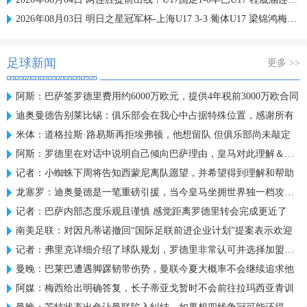
2026年08月03日 明日之星冠军杯-上海U17 3-3 葡体U17 梁锦鸿梅开二度
足球新闻
更多 >>
阿斯：巴萨签罗德里费用约6000万欧元，提供4年税前3000万欧合同
迪奥曼德告别莱比锡：俱乐部会在我心中占据特殊位置，感谢所有
米体：道格拉斯·路易斯再拒埃弗顿，他想留队 但俱乐部尚未敲定
阿斯：罗德里在对话中说明自己倾向巴萨理由，皇马对此理解＆祝好
记者：小蜘蛛下周将告知西蒙尼离队愿望，并希望得到理解和帮助
龙塞罗：迪奥曼德是一笔重磅引援，当今皇马坐拥世界独一档攻击线
记者：巴萨内部态度乐观且谨慎 感觉距离罗德里转会完成更近了
南美足联：对因凡蒂诺撤回“国际足联前进企业计划”提案表示欢迎
记者：弗里克详细介绍了球队规划，罗德里非常认可并选择加盟巴萨
曼晚：巴莱巴遭遇脚踝韧带伤势，曼联今夏大概率不会继续追求他
阿媒：梅西给出明确答复，长子蒂亚戈暂时不会前往拉玛西亚青训