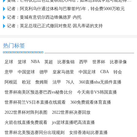
曼晚：芒特状态出色让曼联陷入纠结，如果想四线争冠可能还得买人
记者：阿克利乌什通过体检与巴黎签约5年，转会费5000万欧元
记者：曼城有意切尔西边锋佩德罗·内托
记者：英足总现已正式撤回对詹尼·因凡蒂诺的支持
热门标签
NBA
足球
篮球
英超
比赛集锦
西甲
世界杯
比赛录像
CBA
意甲
中国篮球
德甲
皇家马德里
中国足球
转会
阿根廷
欧冠
詹姆斯
法甲
76人
360直播nba无插件直播
世界杯南美区预选赛巴西vs秘鲁比分
今天南非VS韩国直播
世界杯荷兰VS日本直播在线观看
360免费观看体育直播
2022世界杯对阵列表图
2022世界杯决赛回放
火箭在线直播免费观看
jrs篮球直播吧高清直播
世界杯北美预选赛同分出现规则
女排香港站比赛直播