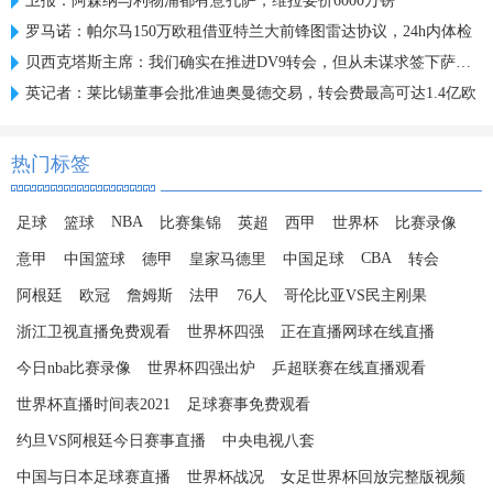
卫报：阿森纳与利物浦都有意孔萨，维拉要价6000万镑
罗马诺：帕尔马150万欧租借亚特兰大前锋图雷达协议，24h内体检
贝西克塔斯主席：我们确实在推进DV9转会，但从未谋求签下萨拉赫
英记者：莱比锡董事会批准迪奥曼德交易，转会费最高可达1.4亿欧
热门标签
NBA
足球
篮球
比赛集锦
英超
西甲
世界杯
比赛录像
CBA
意甲
中国篮球
德甲
皇家马德里
中国足球
转会
阿根廷
欧冠
詹姆斯
法甲
76人
哥伦比亚VS民主刚果
浙江卫视直播免费观看
世界杯四强
正在直播网球在线直播
今日nba比赛录像
世界杯四强出炉
乒超联赛在线直播观看
世界杯直播时间表2021
足球赛事免费观看
约旦VS阿根廷今日赛事直播
中央电视八套
中国与日本足球赛直播
世界杯战况
女足世界杯回放完整版视频