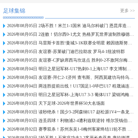
足球集锦
更多 >>
2026年08月05日 2场不胜！米兰1-1国米 迪马尔科破门 恩昆库造点+点射拉莫斯登场
2026年08月05日 2连败！切尔西0-1尤文 热格罗瓦世界波制胜穆德里克时隔614天复出
2026年08月05日 马雷斯卡首胜!曼城3-1K联赛全明星 赖因德斯努里破门塞梅尼奥助攻
2026年08月05日 友谊赛-苏莱破门迪巴拉助攻 罗马4-1纽波特郡
2026年08月05日 友谊赛-C罗缺席西马坎送点 胜利0-2不敌阿尔梅里亚
2026年08月04日 明日之星冠军杯-U17热刺0-1上海U17 李文博制胜球
2026年08月04日 友谊赛-拜仁2-1济州 查韦斯、阿西莫建功马特乌斯彩虹过人送助攻
2026年08月04日 两连胜提前出线！U17国足1-0毕巴U17 程晟涵连场破门赵松源中楣
2026年08月03日 明日之星冠军杯-上海U17 3-3 葡体U17 梁锦鸿梅开二度
2026年08月03日 天下足球-2026年世界杯50大名场面
2026年08月03日 读秒绝杀！国少3-2阿森纳U17 赵松源1V4一条龙+造乌龙 程晟涵绝杀
2026年08月03日 连丢四球！利物浦2-4遭利兹联逆转 维尔茨钱伯斯破门凯尔凯兹失误
2026年08月02日 赛季双杀！苏州东吴1-0梅州客家终结11轮不胜 米尔扎提制胜球
2026年08月02日 5轮不胜！石家庄功夫2-2客平长春亚泰 康拉德谭龙卡米洛破门