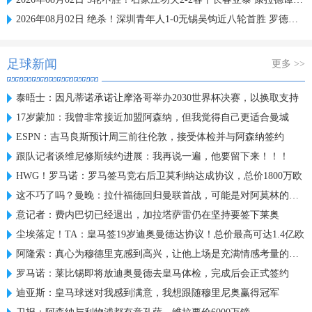
2026年08月02日 绝杀！深圳青年人1-0无锡吴钩近八轮首胜 罗德里格绝杀诺贝尔失点
足球新闻
更多 >>
泰晤士：因凡蒂诺承诺让摩洛哥举办2030世界杯决赛，以换取支持
17岁蒙加：我曾非常接近加盟阿森纳，但我觉得自己更适合曼城
ESPN：吉马良斯预计周三前往伦敦，接受体检并与阿森纳签约
跟队记者谈维尼修斯续约进展：我再说一遍，他要留下来！！！
HWG！罗马诺：罗马签马竞右后卫莫利纳达成协议，总价1800万欧
这不巧了吗？曼晚：拉什福德回归曼联首战，可能是对阿莫林的米兰
意记者：费内巴切已经退出，加拉塔萨雷仍在坚持要签下莱奥
尘埃落定！TA：皇马签19岁迪奥曼德达协议！总价最高可达1.4亿欧
阿隆索：真心为穆德里克感到高兴，让他上场是充满情感考量的决定
罗马诺：莱比锡即将放迪奥曼德去皇马体检，完成后会正式签约
迪亚斯：皇马球迷对我感到满意，我想跟随穆里尼奥赢得冠军