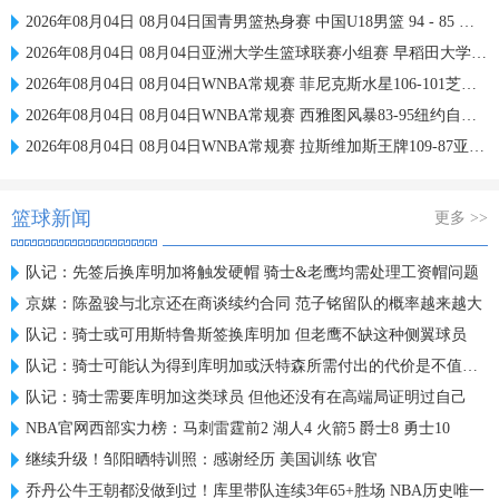
2026年08月04日 08月04日国青男篮热身赛 中国U18男篮 94 - 85 加拿大大卫·安篮球学院 集锦
2026年08月04日 08月04日亚洲大学生篮球联赛小组赛 早稻田大学 71 - 86 清华大学 集锦
2026年08月04日 08月04日WNBA常规赛 菲尼克斯水星106-101芝加哥天空 全场集锦
2026年08月04日 08月04日WNBA常规赛 西雅图风暴83-95纽约自由人 全场集锦
2026年08月04日 08月04日WNBA常规赛 拉斯维加斯王牌109-87亚特兰大梦想 全场集锦
篮球新闻
更多 >>
队记：先签后换库明加将触发硬帽 骑士&老鹰均需处理工资帽问题
京媒：陈盈骏与北京还在商谈续约合同 范子铭留队的概率越来越大
队记：骑士或可用斯特鲁斯签换库明加 但老鹰不缺这种侧翼球员
队记：骑士可能认为得到库明加或沃特森所需付出的代价是不值得的
队记：骑士需要库明加这类球员 但他还没有在高端局证明过自己
NBA官网西部实力榜：马刺雷霆前2 湖人4 火箭5 爵士8 勇士10
继续升级！邹阳晒特训照：感谢经历 美国训练 收官
乔丹公牛王朝都没做到过！库里带队连续3年65+胜场 NBA历史唯一