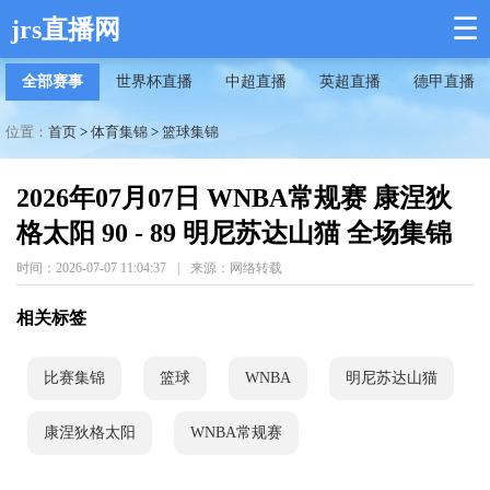
☰
jrs直播网
全部赛事
世界杯直播
中超直播
英超直播
德甲直播
位置：
首页
>
体育集锦
>
篮球集锦
2026年07月07日 WNBA常规赛 康涅狄
格太阳 90 - 89 明尼苏达山猫 全场集锦
时间：2026-07-07 11:04:37
|
来源：网络转载
相关标签
比赛集锦
篮球
WNBA
明尼苏达山猫
康涅狄格太阳
WNBA常规赛