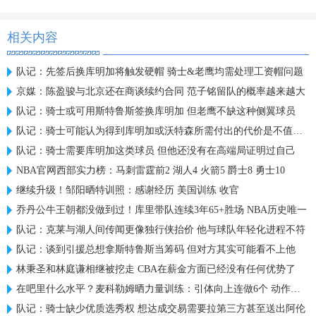
相关内容
队记：先签后换库明加将触发硬帽 骑士&老鹰均需处理工资帽问题
京媒：陈盈骏与北京还在商谈续约合同 范子铭留队的概率越来越大
队记：骑士或可用斯特鲁斯签换库明加 但老鹰不缺这种侧翼球员
队记：骑士可能认为得到库明加或沃特森所需付出的代价是不值得的
队记：骑士需要库明加这类球员 但他还没有在高端局证明过自己
NBA官网西部实力榜：马刺雷霆前2 湖人4 火箭5 爵士8 勇士10
继续升级！邹阳晒特训照：感谢经历 美国训练 收官
乔丹公牛王朝都没做到过！库里带队连续3年65+胜场 NBA历史唯一
队记：克莱与湖人间传闻更像独行侠抬价 他与球队年轻化进程不符
队记：谈到引援总想拿斯特鲁斯当筹码 但对方其实可能看不上他
林秉圣和林庭谦相继被挖走 CBA在薪金方面已经没有任何优势了
在吧里什么水平？麦科勒姆晒力量训练：引体向上连做6个 动作很稳
队记：骑士缺少优质选秀权 想达成交易需要拉第三方甚至送出阿伦