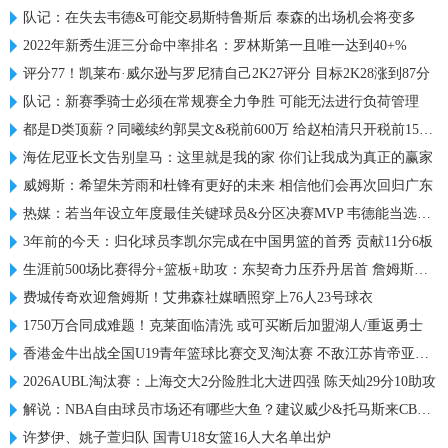
队记：在失去韦德&可能交易斯特鲁斯后 泰森的出场机会将变多
2022年新秀生涯三分命中率排名：罗林斯第一且唯一达到40+%
评分77！凯莱布·威尔逊与罗尼猜自己2K27评分 目标2K28涨到87分
队记：新赛季骑士必须在常规赛全力争胜 可能无法进行负荷管理
都是D类顶薪？同曦续约郭昊文&税前600万 给赵柏清只开税前150万
海佐尼亚长文告别皇马：这里就是我的家 你们让我成为真正的赢家
威姆斯：希望朱芳雨和杜锋有更好的未来 相信他们会再次回归广东
热媒：若当年设立年度最佳关键球员&分区决赛MVP 韦德能当选吗？
3年前的今天：归化球员李凯尔完成在中国男篮的首秀 贡献11分6板
生涯前500场比赛得分+篮板+助攻：东契奇力压乔丹居首 詹姆斯第六
费城传奇欢迎詹姆斯！艾弗森社媒晒照穿上76人23号球衣
1750万合同成难题！克莱面临清洗 或可买断后加盟湖人/重返勇士
香港金牛出战全国U19青年篮球比赛交叉淘汰赛 不敌江苏肯帝亚U19
2026AUBL淘汰赛：上海交大2分险胜北大进四强 陈天灿29分10助攻
解说：NBA自由球员市场还有哪些大鱼？建议威少&托马斯来CBA试试
许梦伊、姚子萱归队 国青U18女篮16人大名单出炉