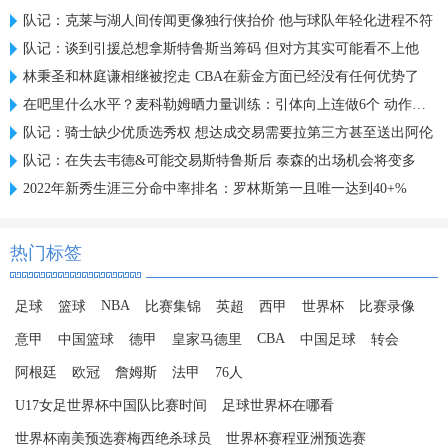
队记：克莱与湖人间传闻更像独行侠抬价 他与球队年轻化进程不符
队记：谈到引援总想拿斯特鲁斯当筹码 但对方其实可能看不上他
林秉圣和林庭谦相继被挖走 CBA在薪金方面已经没有任何优势了
在吧里什么水平？麦科勒姆晒力量训练：引体向上连做6个 动作很稳
队记：骑士缺少优质选秀权 想达成交易需要拉第三方甚至送出阿伦
队记：在失去韦德&可能交易斯特鲁斯后 泰森的出场机会将变多
2022年新秀生涯三分命中率排名：罗林斯第一且唯一达到40+%
热门标签
NBA
足球
篮球
比赛集锦
英超
西甲
世界杯
比赛录像
CBA
意甲
中国篮球
德甲
皇家马德里
中国足球
转会
阿根廷
欧冠
詹姆斯
法甲
76人
U17女足世界杯中国队比赛时间
足球世界杯在哪看
世界杯南美预选赛梅西绝杀球员
世界杯赛程亚洲预选赛