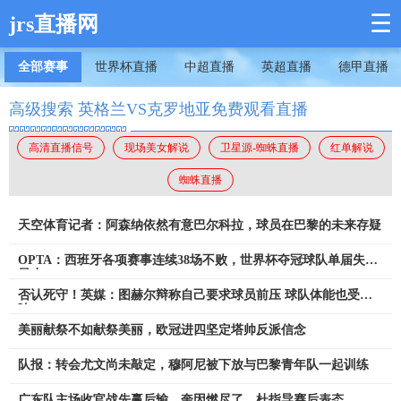
☰
jrs直播网
全部赛事
世界杯直播
中超直播
英超直播
德甲直播
高级搜索 英格兰VS克罗地亚免费观看直播
高清直播信号
现场美女解说
卫星源-蜘蛛直播
红单解说
蜘蛛直播
天空体育记者：阿森纳依然有意巴尔科拉，球员在巴黎的未来存疑
OPTA：西班牙各项赛事连续38场不败，世界杯夺冠球队单届失球
最少
否认死守！英媒：图赫尔辩称自己要求球员前压 球队体能也受影
响
美丽献祭不如献祭美丽，欧冠进四坚定塔帅反派信念
队报：转会尤文尚未敲定，穆阿尼被下放与巴黎青年队一起训练
广东队主场收官战先赢后输，奎因燃尽了，杜指导赛后表态