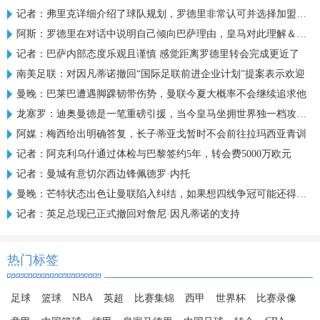
记者：弗里克详细介绍了球队规划，罗德里非常认可并选择加盟巴萨
阿斯：罗德里在对话中说明自己倾向巴萨理由，皇马对此理解＆祝好
记者：巴萨内部态度乐观且谨慎 感觉距离罗德里转会完成更近了
南美足联：对因凡蒂诺撤回“国际足联前进企业计划”提案表示欢迎
曼晚：巴莱巴遭遇脚踝韧带伤势，曼联今夏大概率不会继续追求他
龙塞罗：迪奥曼德是一笔重磅引援，当今皇马坐拥世界独一档攻击线
阿媒：梅西给出明确答复，长子蒂亚戈暂时不会前往拉玛西亚青训
记者：阿克利乌什通过体检与巴黎签约5年，转会费5000万欧元
记者：曼城有意切尔西边锋佩德罗·内托
曼晚：芒特状态出色让曼联陷入纠结，如果想四线争冠可能还得买人
记者：英足总现已正式撤回对詹尼·因凡蒂诺的支持
热门标签
NBA
足球
篮球
英超
比赛集锦
西甲
世界杯
比赛录像