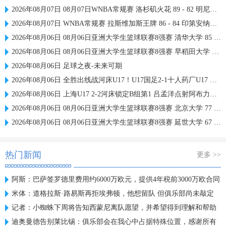
2026年08月07日 08月07日WNBA常规赛 洛杉矶火花 89 - 82 明尼苏达山猫 全场集锦
2026年08月07日 WNBA常规赛 拉斯维加斯王牌 86 - 84 印第安纳狂热 全场集锦
2026年08月06日 08月06日亚洲大学生篮球联赛8强赛 清华大学 85 - 81 菲律宾大学 集锦
2026年08月06日 08月06日亚洲大学生篮球联赛8强赛 早稻田大学 78 - 71 高丽大学 集锦
2026年08月06日 足球之夜-未来可期
2026年08月06日 全胜出线战河床U17！U17国足2-1十人药厂U17 赵松源登场1分钟传射
2026年08月06日 上海U17 2-2河床锁定B组第1 吕孟洋点射阿布力米破门 将战A组第2
2026年08月06日 08月06日亚洲大学生篮球联赛8强赛 北京大学 77 - 79 上海交通大学 集锦
2026年08月06日 08月06日亚洲大学生篮球联赛8强赛 延世大学 67 - 72 政治大学 集锦
热门新闻
更多 >>
阿斯：巴萨签罗德里费用约6000万欧元，提供4年税前3000万欧合同
米体：道格拉斯·路易斯再拒埃弗顿，他想留队 但俱乐部尚未敲定
记者：小蜘蛛下周将告知西蒙尼离队愿望，并希望得到理解和帮助
迪奥曼德告别莱比锡：俱乐部会在我心中占据特殊位置，感谢所有