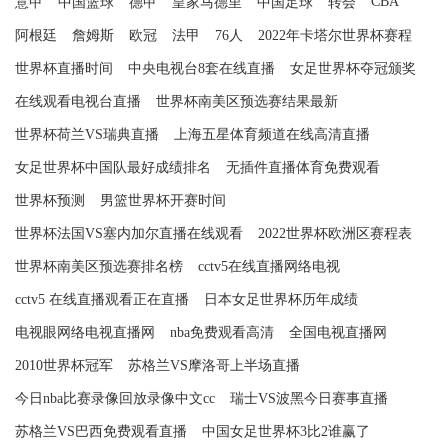
CBA
意甲
中国篮球
德甲
皇家马德里
中国足球
转会
阿根廷
詹姆斯
欧冠
法甲
76人
2022年卡塔尔世界杯赛程
世界杯直播时间
中央电视台8套在线直播
女足世界杯夺冠颁奖
在线观看电视台直播
世界杯南美区预选赛结果最新
世界杯荷兰VS瑞典直播
上海五星体育频道在线高清直播
女足世界杯中国队最好成绩排名
无插件直播体育免费观看
世界杯预测
男篮世界杯开赛时间
世界杯法国VS塞内加尔直播在线观看
2022世界杯欧洲区赛程表
世界杯南美区预选赛排名榜
cctv5在线直播网络电视
cctv5 在线直播观看正在直播
日本女足世界杯历年成绩
电视眼网络电视直播网
nba免费观看高清
全国电视直播网
2010世界杯冠军
苏格兰VS摩洛哥上半场直播
今日nba比赛录像回放录像中文cc
瑞士VS波黑今日赛事直播
苏格兰VS巴西免费观看直播
中国女足世界杯3比2谁赢了