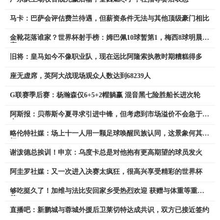
马卡：巴萨会评估费兰待遇，但薪资条件无法与其他顶级豪门相比
金靴花落谁家？世界杯射手榜：姆巴佩10球暂第1，梅西8球明晨决
赛
旧将：皇马如今不像职业队，现在远比阿隆索执教时期糟糕得多
座无虚席，英阿大战现场观众人数达到68239人
G联赛季后赛：杨瀚森仅6+5+2帽躺赢 混音黑七险胜船长进次轮
阿斯报：贝蒂斯今夏寻求引进中锋，但考虑到市场溢价不会急于签
人
略伦特社媒：场上十一人用一颗足球唤醒民族认同，这景象何其美
好
谢泼德总挨训！申京：乌度卡总是对他抱有更高期望的球员发火
阿圭罗社媒：又一次进入决赛太疯狂，很高兴享受精彩的世界杯
够吃挺久了！加维与法比安回家乡受热烈欢迎 获赠与体重等重番
茄
直播吧：新鹏城与蓉城外援后卫莱切特达成共识，双方已接近签约