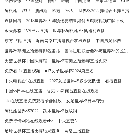
CBA
比赛录像
中国篮球
德甲
转会
中国足球
皇家马德里
阿根廷
法甲
詹姆斯
欧冠
76人
世界杯2022赛程表比赛直播
直播回看
2018世界杯大洋预选赛结果如何查询呢视频讲解下载
今天苏格兰VS巴西直播
世界杯阿根廷VS奥地利直播
东方卫视 直播
海南网络广播电视台在线直播
中国男足比赛
世界杯非洲区预选赛排名第几
国际足联联合会杯与世界杯的区别
男篮世界杯中国队赛程
世界杯南美区预选赛直播免费
免费看nba直播视频
u17女子世界杯2024第三名
中央电视台1在线直播
2027女足世界杯多少支队伍
看看直播
中国vs日本在线直播
香港tvb新闻台直播在线观看
nba在线直播免费观看录像回放
女足世界杯日本夺冠
阿根廷世界杯2022
跳水世界杯被取消
免费行情网站在线观看nba
中央五套5
足球世界杯直播比赛结果查询
网络主播直播