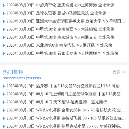
2026年08月09日 中超第22轮 重庆铜梁龙vs上海海港 全场录像
2026年08月09日 足球友谊赛 曼城vs马德里竞技 全场录像
2026年08月08日 亚洲大学生篮球联赛半决赛 政治大学 VS 早稻田大学 全场录像
2026年08月08日 中甲第18轮 定南赣联 VS 大连鲲城 全场录像
2026年08月08日 中甲第18轮 南京城市 VS 南通支云 全场录像
2026年08月08日 东北超第6轮 哈尔滨队 VS 通辽队 全场录像
2026年08月08日 中甲第18轮 石家庄功夫 VS 陕西联合 全场录像
热门集锦
更多 >>
2026年08月10日 热身赛-中国U18女篮56分狂胜新西兰U18！陈语欣18分钟18分
2026年08月10日 08月10日上海明日之星篮球争冠赛 中国U18男篮B队65-82西班牙U18精英队 全场集锦
2026年08月10日 08月10日 天下足球-迪奥曼德：逐光而行
2026年08月10日 WNBA常规赛 金州女武神 84 - 78 洛杉矶火花 全场集锦
2026年08月10日 WNBA常规赛 达拉斯飞翼 90 - 103 明尼苏达山猫 全场集锦
2026年08月10日 WNBA常规赛 菲尼克斯水星 75 - 95 华盛顿神秘人 全场集锦