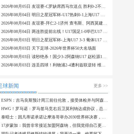
2026年08月05日 友谊赛-C罗缺席西马坎送点 胜利0-2不敌阿尔梅里亚
2026年08月04日 明日之星冠军杯-U17热刺0-1上海U17 李文博制胜球
2026年08月04日 友谊赛-拜仁2-1济州 查韦斯、阿西莫建功马特乌斯彩虹过人送助攻
2026年08月04日 两连胜提前出线！U17国足1-0毕巴U17 程晟涵连场破门赵松源中楣
2026年08月03日 明日之星冠军杯-上海U17 3-3 葡体U17 梁锦鸿梅开二度
2026年08月03日 天下足球-2026年世界杯50大名场面
2026年08月03日 读秒绝杀！国少3-2阿森纳U17 赵松源1V4一条龙+造乌龙 程晟涵绝杀
2026年08月03日 连丢四球！利物浦2-4遭利兹联逆转 维尔茨钱伯斯破门凯尔凯兹失误
足球新闻
更多 >>
ESPN：吉马良斯预计周三前往伦敦，接受体检并与阿森纳签约
HWG！罗马诺：罗马签马竞右后卫莫利纳达成协议，总价1800万欧
泰晤士：因凡蒂诺承诺让摩洛哥举办2030世界杯决赛，以换取支持
17岁蒙加：我曾非常接近加盟阿森纳，但我觉得自己更适合曼城
跟队记者谈维尼修斯续约进展：我再说一遍，他要留下来！！！