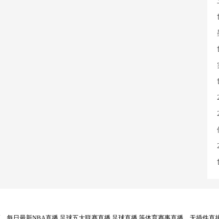
每日最新NBA直播,足球五大联赛直播,足球直播,等体育赛事直播，无插件直