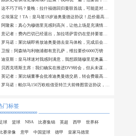
这不巧了吗？曼晚：拉什福德回归曼联首战，可能是对阿莫林的米兰
尘埃落定！TA：皇马签19岁迪奥曼德达协议！总价最高可达1.4亿欧
阿隆索：真心为穆德里克感到高兴，让他上场是充满情感考量的决定
意记者：费内巴切已经退出，加拉塔萨雷仍在坚持要签下莱奥
罗马诺：莱比锡即将放迪奥曼德去皇马体检，完成后会正式签约
卫报：阿森纳与利物浦都有意孔萨，维拉要价6000万镑
迪亚斯：皇马球迷对我感到满意，我想跟随穆里尼奥赢得冠军
贝西克塔斯主席：我们确实在推进DV9转会，但从未谋求签下萨拉赫
英记者：莱比锡董事会批准迪奥曼德交易，转会费最高可达1.4亿欧
罗马诺：帕尔马150万欧租借亚特兰大前锋图雷达协议，24h内体检
热门标签
NBA
足球
篮球
比赛集锦
英超
西甲
世界杯
比赛录像
意甲
中国篮球
德甲
皇家马德里