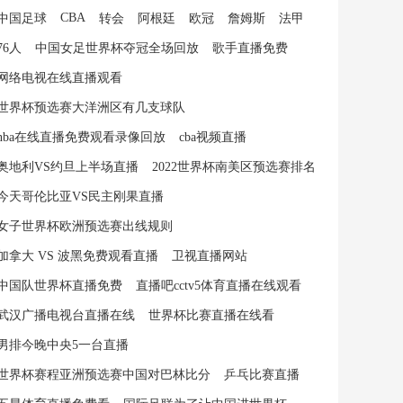
CBA
中国足球
转会
阿根廷
欧冠
詹姆斯
法甲
76人
中国女足世界杯夺冠全场回放
歌手直播免费
网络电视在线直播观看
世界杯预选赛大洋洲区有几支球队
nba在线直播免费观看录像回放
cba视频直播
奥地利VS约旦上半场直播
2022世界杯南美区预选赛排名
今天哥伦比亚VS民主刚果直播
女子世界杯欧洲预选赛出线规则
加拿大 VS 波黑免费观看直播
卫视直播网站
中国队世界杯直播免费
直播吧cctv5体育直播在线观看
武汉广播电视台直播在线
世界杯比赛直播在线看
男排今晚中央5一台直播
世界杯赛程亚洲预选赛中国对巴林比分
乒乓比赛直播