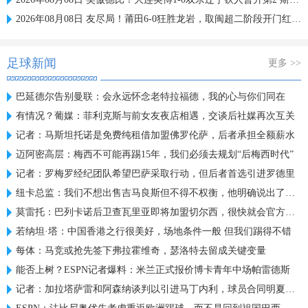
2026年08月08日 友尽局！莆田6-0狂胜龙岩，取闽超二阶段开门红，莆田两人双响
足球新闻
更多 >>
巴延德尔告别曼联：会永远怀念老特拉福德，我的心与你们同在
有情况？葡媒：菲利克斯与前女友夜店相遇，交谈后社媒再次互关
记者：马斯坦托诺是免费纯租借加盟佛罗伦萨，后者承担全额薪水
迈阿密高层：梅西不可能再踢15年，我们必须去规划“后梅西时代”
记者：罗梅罗经纪团队希望巴萨采取行动，但后者首选引进罗德里
纽卡总监：我们不想出售吉马良斯但不得不权衡，他明确说出了意愿
莫雷托：巴列卡诺后卫查瓦里亚即将加盟切尔西，很快就会官方宣布
若纳坦·塔：中国香港之行很美好，场地条件一般 但我们踢得不错
每体：马竞或抢先签下弗拉霍维奇，瑟洛特去留成关键变量
能否上树？ESPN记者爆料：米兰正式报价博卡青年中场帕雷德斯
记者：加拉塔萨雷和阿森纳谈判以引进马丁内利，球员合同明夏到期