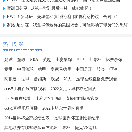
ESPN：法比尼奥优先考虑重返欧洲踢球，而不是回到祖国巴西
官训日分享 | 从第一秒到最后一秒！成都雄起！
HWG！罗马诺：曼城签34岁阿根廷门将鲁利达协议，合同2+1
罗比·尼尔森：我觉得像这样的氛围场合，可能影响了球员们的思绪
热门标签
NBA
足球
篮球
英超
比赛集锦
西甲
世界杯
比赛录像
CBA
意甲
中国篮球
德甲
皇家马德里
中国足球
转会
阿根廷
法甲
詹姆斯
欧冠
76人
足球在线直播免费观看
cctv5手机在线直播观看
2022女足世界杯夺冠回放
nba免费在线看
比利时VS伊朗
直播吧电脑版官网
cctv5直播现场直播
2022卡塔尔世界杯直播
2014世界杯全部战绩图表
足球世界杯直播比赛结果
其他联赛有哪些球队宣布退出世界杯
捷克VS南非