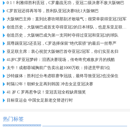
0:1！利雅得胜利丢冠，C罗鏖战无功，亚冠二级决赛不敌大阪钢巴
C罗首冠还得再等等，胜利队亚冠决赛0比1大阪钢巴
大阪钢巴主帅：直到比赛吹哨那刻才敢喘气；很荣幸获得亚冠2冠军
创造历史，大阪钢巴成首支夺得亚冠2的日本球队，也是东亚足联首队
创造历史，大阪钢巴成为第一支同时夺得过亚冠和亚冠2的球队
屈尊踢亚冠2还丢冠，C罗选择保留“绝代双骄”的最后一丝尊严
亚足联主席：衷心祝贺大阪钢巴首夺亚冠2冠军，你们实至名归
41岁C罗亚冠梦碎：泪洒决赛现场，传奇终究难敌岁月的残酷
太牛！成都蓉城胸前广告卖出超1000万欧：排进意甲前5位
沙特媒体：胜利过分考虑联赛争冠战，最终导致亚冠2也没保住
时隔12年！朝鲜女足再到韩国 冲击女足亚冠决赛
41 岁 C 罗再惹争议！亚冠丢冠全程缺席颁奖
目标亚运会 中国女足新老交替进行时
热门标签