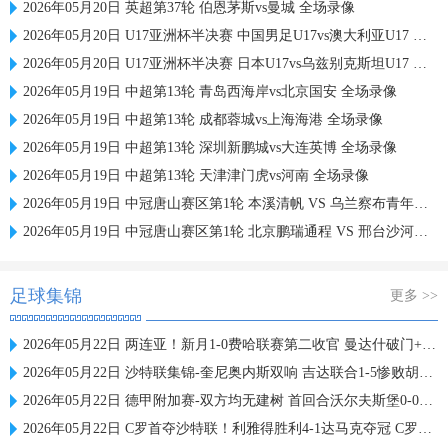
2026年05月20日 英超第37轮 伯恩茅斯vs曼城 全场录像
2026年05月20日 U17亚洲杯半决赛 中国男足U17vs澳大利亚U17 全场录像
2026年05月20日 U17亚洲杯半决赛 日本U17vs乌兹别克斯坦U17 全场录像
2026年05月19日 中超第13轮 青岛西海岸vs北京国安 全场录像
2026年05月19日 中超第13轮 成都蓉城vs上海海港 全场录像
2026年05月19日 中超第13轮 深圳新鹏城vs大连英博 全场录像
2026年05月19日 中超第13轮 天津津门虎vs河南 全场录像
2026年05月19日 中冠唐山赛区第1轮 本溪清帆 VS 乌兰察布青年人 全场录像
2026年05月19日 中冠唐山赛区第1轮 北京鹏瑞通程 VS 邢台沙河万率 全场录像
足球集锦
更多 >>
2026年05月22日 两连亚！新月1-0费哈联赛第二收官 曼达什破门+造点 内维斯失点
2026年05月22日 沙特联集锦-奎尼奥内斯双响 吉达联合1-5惨败胡拜尔库迪西亚
2026年05月22日 德甲附加赛-双方均无建树 首回合沃尔夫斯堡0-0帕德博恩
2026年05月22日 C罗首夺沙特联！利雅得胜利4-1达马克夺冠 C罗任意球破门+双响