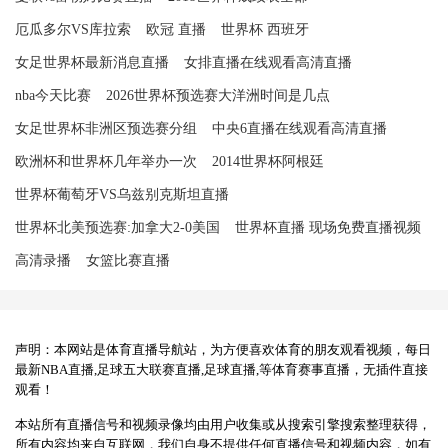
厄瓜多尔VS库拉索
欧冠 直播
世界杯 西班牙
女足世界杯最新消息直播
女排直播在线观看高清直播
nba今天比赛
2026世界杯预选赛大洋洲时间是几点
女足世界杯非洲区预选赛分组
中央6直播在线观看高清直播
欧洲杯和世界杯几年举办一次
2014世界杯阿根廷
世界杯葡萄牙VS乌兹别克斯坦直播
世界杯北美预选赛:加拿大2-0美国
世界杯直播 现场免费直播视频
高清录播
女篮比赛直播
声明：本网站是体育直播导航站，为方便喜欢体育的朋友观看视频，每日
最新NBA直播,足球五大联赛直播,足球直播,等体育赛事直播，无插件直接
观看！
本站所有直播信号和视频录像均由用户收集或从搜索引擎搜索整理获得，
所有内容均来自互联网，我们自身不提供任何直播信号和视频内容，如有