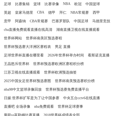
NBA
足球
比赛集锦
篮球
比赛录像
欧冠
中国篮球
CBA
英超
皇家马德里
德甲
拜仁
NBA常规赛
西甲
意甲
阿森纳
CBA常规赛
巴塞罗那队
中国足球
马德里竞技
cba直播免费观看直播在线高清
湖南直播卫视在线直播观看
世界杯网站
世界杯南美区预选赛程
世界杯预选赛大洋洲区赛程表
男足 直播
足球世界杯直播在哪里看
2026年世界杯举办时间
看斯诺克直播
王晶怒斥世界杯
世界杯预选赛欧洲区赛程积分榜
江苏卫视在线直播观看
世界杯欧洲预选抽签
2025中国女足世界杯预选赛图
世界杯南美预选赛积分榜
nba98中文篮球录像回放
世界杯预选赛免费直播平台
日媒:世界杯扩军是为了让中国参赛
中央五台cctv6在线直播
直播吧 全场录像
nba免费观看
世界杯足球赛事
曼联vs富勒姆比赛直播
2018世界杯成绩表全部