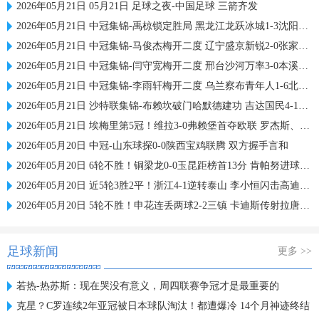
2026年05月21日 05月21日 足球之夜-中国足球 三箭齐发
2026年05月21日 中冠集锦-禹椋锁定胜局 黑龙江龙跃冰城1-3沈阳满天星奥美
2026年05月21日 中冠集锦-马俊杰梅开二度 辽宁盛京新锐2-0张家口奥峰
2026年05月21日 中冠集锦-闫守宽梅开二度 邢台沙河万率3-0本溪清帆
2026年05月21日 中冠集锦-李雨轩梅开二度 乌兰察布青年人1-6北京鹏瑞通程
2026年05月21日 沙特联集锦-布赖坎破门哈默德建功 吉达国民4-1赛哈特海湾
2026年05月21日 埃梅里第5冠！维拉3-0弗赖堡首夺欧联 罗杰斯、布恩迪亚双双传射
2026年05月20日 中冠-山东球探0-0陕西宝鸡联腾 双方握手言和
2026年05月20日 6轮不胜！铜梁龙0-0玉昆距榜首13分 肯帕努进球被吹吴永强造险
2026年05月20日 近5轮3胜2平！浙江4-1逆转泰山 李小恒闪击高迪破门米特里策2助攻
2026年05月20日 5轮不胜！申花连丢两球2-2三镇 卡迪斯传射拉唐破门三镇遭6轮不胜
足球新闻
更多 >>
若热-热苏斯：现在哭没有意义，周四联赛争冠才是最重要的
克星？C罗连续2年亚冠被日本球队淘汰！都遭爆冷 14个月神迹终结