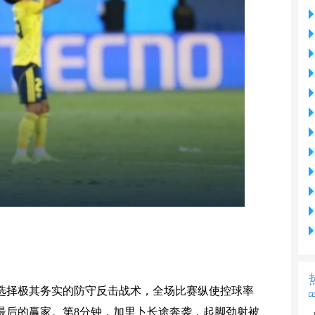
选择极其务实的防守反击战术，全场比赛纵使控球率
是最后的赢家。第8分钟，加里卜长途奔袭，起脚劲射被