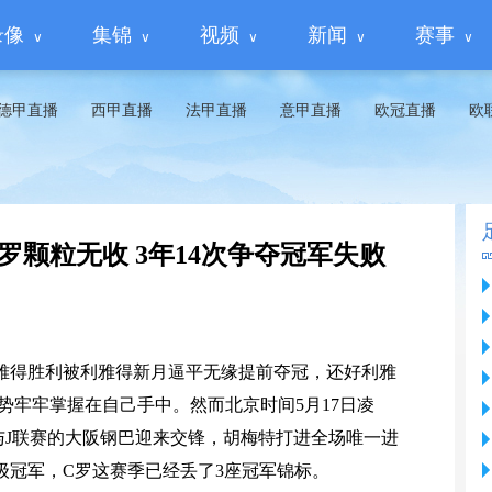
录像
集锦
视频
新闻
赛事
德甲直播
西甲直播
法甲直播
意甲直播
欧冠直播
欧
C罗颗粒无收 3年14次争夺冠军失败
雅得胜利被利雅得新月逼平无缘提前夺冠，还好利雅
势牢牢掌握在自己手中。然而北京时间5月17日凌
与J联赛的大阪钢巴迎来交锋，胡梅特打进全场唯一进
级冠军，C罗这赛季已经丢了3座冠军锦标。