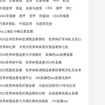
NBA
足球
比赛集锦
篮球
比赛录像
欧冠
CBA
中国篮球
英超
皇家马德里
德甲
拜仁
NBA常规赛
西甲
意甲
阿森纳
CBA常规赛
巴塞罗那队
中国足球
马德里竞技
cba上海队今晚比赛直播
2026足球世界杯亚洲预选赛赛程
世界杯扩军48队太恶心
世界杯红牌
卡塔尔世界杯南美区预选赛第七轮
2026世界杯预选赛大洋洲赛区
直播吧nba免费观看
2002世界杯中国
世界杯预选赛2024年直播
切尔西曼联直播
世界杯欧洲预选赛赛程葡萄牙队员名单
世界杯预选赛直播平台
360直播吧nba直播无插件
2014世界杯南美区预选赛
乌兹别克斯坦VS哥伦比亚
2022世界杯南美区预选赛积分榜
在线观看电视台直播
世界杯预选赛大洋洲区赛程表最新
310直播nba