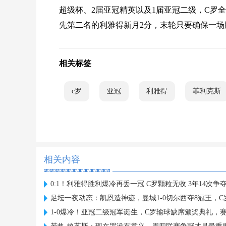
超级杯、2届亚冠精英以及1届亚冠二级，C罗
先第二名的利雅得新月2分，末轮只要确保一
相关标签
c罗
亚冠
利雅得
菲利克斯
相关内容
0:1！利雅得胜利爆冷再丢一冠 C罗颗粒无收 3年14次争
足坛一夜动态：凯恩造神迹，曼城1-0切尔西夺8冠王，
1-0爆冷！亚冠二级冠军诞生，C罗输球缺席颁奖典礼，