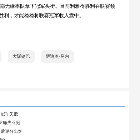
全部无缘率队拿下冠军头衔。目前利雅得胜利在联赛领
场胜利，才能稳稳将联赛冠军收入囊中。
大阪钢巴
萨迪奥·马内
夺冠军失败
C罗痛失亚冠
赛后评分出炉