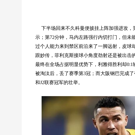
下半场回来不久科曼便披挂上阵加强进攻，
示；第72分钟，马内左路强行内切打门，但未
过个人能力来到禁区前沿来了一脚远射，皮球却
跟妙传，菲利克斯接球小角度劲射还是被出击
最终在全场占据明显优势下，利雅得胜利却0:
被淘汰后，丢了赛季第3冠；而大阪钢巴完成了
和J2联赛冠军的壮举。