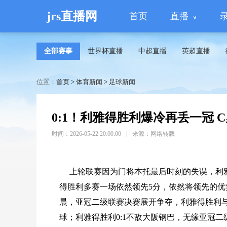
jrs直播网
首页
直播
全部赛事
世界杯直播
中超直播
英超直播
位置：
首页
>
体育新闻
>
足球新闻
0:1！利雅得胜利爆冷再丢一冠 
时间：2026-05-22 20:00:00
|
来源：网络转载
上轮联赛因为门将本托最后时刻的失误，利
得胜利多赛一场依然领先5分，依然将领先的优
晨，亚冠二级联赛决赛展开争夺，利雅得胜利
球；利雅得胜利0:1不敌大阪钢巴，无缘亚冠二