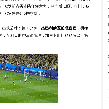
势，C罗前点买走防守注意力，马内后点跟进打门，皮
敲，C罗停球劲射被挡出。
出现丢球；第30分钟，
杰巴利禁区前沿直塞，胡梅
分钟，菲利克斯脚后跟做球，加里卜射门稍稍偏出；第