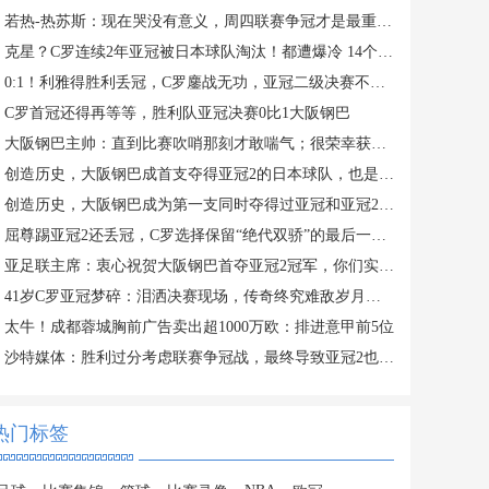
若热-热苏斯：现在哭没有意义，周四联赛争冠才是最重要的
克星？C罗连续2年亚冠被日本球队淘汰！都遭爆冷 14个月神迹终结
0:1！利雅得胜利丢冠，C罗鏖战无功，亚冠二级决赛不敌大阪钢巴
C罗首冠还得再等等，胜利队亚冠决赛0比1大阪钢巴
大阪钢巴主帅：直到比赛吹哨那刻才敢喘气；很荣幸获得亚冠2冠军
创造历史，大阪钢巴成首支夺得亚冠2的日本球队，也是东亚足联首队
创造历史，大阪钢巴成为第一支同时夺得过亚冠和亚冠2的球队
屈尊踢亚冠2还丢冠，C罗选择保留“绝代双骄”的最后一丝尊严
亚足联主席：衷心祝贺大阪钢巴首夺亚冠2冠军，你们实至名归
41岁C罗亚冠梦碎：泪洒决赛现场，传奇终究难敌岁月的残酷
太牛！成都蓉城胸前广告卖出超1000万欧：排进意甲前5位
沙特媒体：胜利过分考虑联赛争冠战，最终导致亚冠2也没保住
热门标签