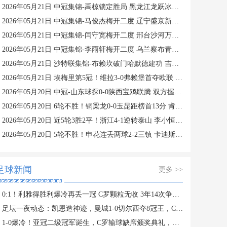
2026年05月21日 中冠集锦-禹椋锁定胜局 黑龙江龙跃冰城1-3沈阳满天星奥美
2026年05月21日 中冠集锦-马俊杰梅开二度 辽宁盛京新锐2-0张家口奥峰
2026年05月21日 中冠集锦-闫守宽梅开二度 邢台沙河万率3-0本溪清帆
2026年05月21日 中冠集锦-李雨轩梅开二度 乌兰察布青年人1-6北京鹏瑞通程
2026年05月21日 沙特联集锦-布赖坎破门哈默德建功 吉达国民4-1赛哈特海湾
2026年05月21日 埃梅里第5冠！维拉3-0弗赖堡首夺欧联 罗杰斯、布恩迪亚双双传射
2026年05月20日 中冠-山东球探0-0陕西宝鸡联腾 双方握手言和
2026年05月20日 6轮不胜！铜梁龙0-0玉昆距榜首13分 肯帕努进球被吹吴永强造险
2026年05月20日 近5轮3胜2平！浙江4-1逆转泰山 李小恒闪击高迪破门米特里策2助攻
2026年05月20日 5轮不胜！申花连丢两球2-2三镇 卡迪斯传射拉唐破门三镇遭6轮不胜
足球新闻
更多 >>
0:1！利雅得胜利爆冷再丢一冠 C罗颗粒无收 3年14次争夺冠军失败
足坛一夜动态：凯恩造神迹，曼城1-0切尔西夺8冠王，C罗痛失亚冠
1-0爆冷！亚冠二级冠军诞生，C罗输球缺席颁奖典礼，赛后评分出炉