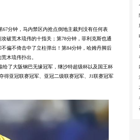
第67分钟，马内禁区内抢点倒地主裁判没有任何表
能攻破荒木琉伟的十指关；第78分钟，菲利克斯也通
不偏不倚击中了立柱弹出！第84分钟，哈姆丹脚后
的荒木琉伟扑出。
1输给了大阪钢巴无缘冠军，继沙特超级杯以及国王杯
夺得亚冠联赛冠军、亚冠二级联赛冠军、J1联赛冠军