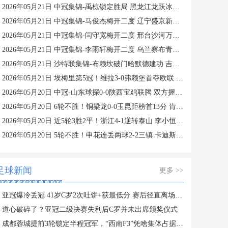
2026年05月21日 中冠集锦-禹椋锁定胜局 黑龙江龙跃冰城1-3沈阳满天星奥美
2026年05月21日 中冠集锦-马俊杰梅开二度 辽宁盛京新锐2-0张家口奥峰
2026年05月21日 中冠集锦-闫守宽梅开二度 邢台沙河万率3-0本溪清帆
2026年05月21日 中冠集锦-李雨轩梅开二度 乌兰察布青年人1-6北京鹏瑞通程
2026年05月21日 沙特联集锦-布赖坎破门哈默德建功 吉达国民4-1赛哈特海湾
2026年05月21日 埃梅里第5冠！维拉3-0弗赖堡首夺欧联 罗杰斯、布恩迪亚双双传射
2026年05月20日 中冠-山东球探0-0陕西宝鸡联腾 双方握手言和
2026年05月20日 6轮不胜！铜梁龙0-0玉昆距榜首13分 肯帕努进球被吹吴永强造险
2026年05月20日 近5轮3胜2平！浙江4-1逆转泰山 李小恒闪击高迪破门米特里策2助攻
2026年05月20日 5轮不胜！申花连丢两球2-2三镇 卡迪斯传射拉唐破门三镇遭6轮不胜
足球新闻
更多 >>
亚冠爆冷丢冠 41岁C罗2次吐饼+获最低分 赛后径直离场 缺席颁奖礼
道心破碎了？亚冠二级决赛失利后C罗并未出席颁奖仪式
成都蓉城提前3轮锁定半程冠军，“西南F3”凭啥集体占据积分榜前三？