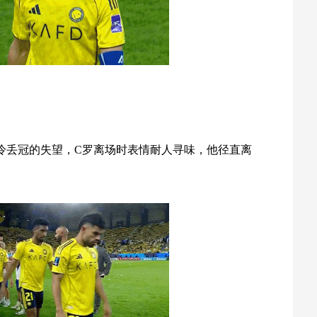
冷丢冠的失望，C罗离场时表情耐人寻味，他径直离