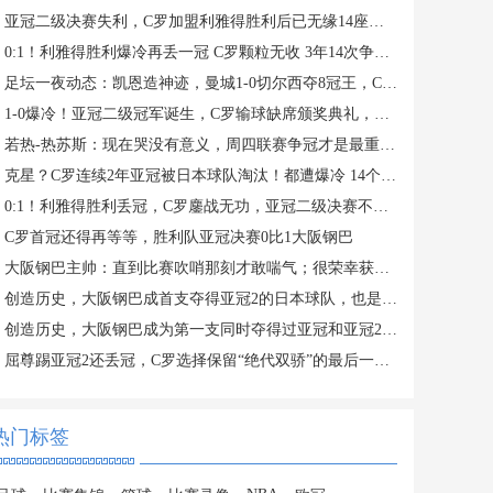
亚冠二级决赛失利，C罗加盟利雅得胜利后已无缘14座冠军奖杯
0:1！利雅得胜利爆冷再丢一冠 C罗颗粒无收 3年14次争夺冠军失败
足坛一夜动态：凯恩造神迹，曼城1-0切尔西夺8冠王，C罗痛失亚冠
1-0爆冷！亚冠二级冠军诞生，C罗输球缺席颁奖典礼，赛后评分出炉
若热-热苏斯：现在哭没有意义，周四联赛争冠才是最重要的
克星？C罗连续2年亚冠被日本球队淘汰！都遭爆冷 14个月神迹终结
0:1！利雅得胜利丢冠，C罗鏖战无功，亚冠二级决赛不敌大阪钢巴
C罗首冠还得再等等，胜利队亚冠决赛0比1大阪钢巴
大阪钢巴主帅：直到比赛吹哨那刻才敢喘气；很荣幸获得亚冠2冠军
创造历史，大阪钢巴成首支夺得亚冠2的日本球队，也是东亚足联首队
创造历史，大阪钢巴成为第一支同时夺得过亚冠和亚冠2的球队
屈尊踢亚冠2还丢冠，C罗选择保留“绝代双骄”的最后一丝尊严
热门标签