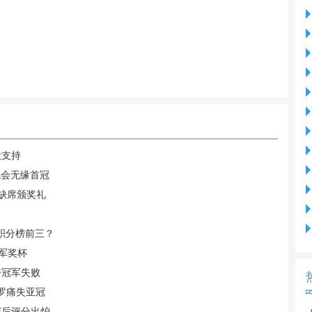
大支持
机会无缘首冠
 缺席颁奖礼
据积分榜前三？
军奖杯
夺冠军失败
C罗痛失亚冠
赛后评分出炉