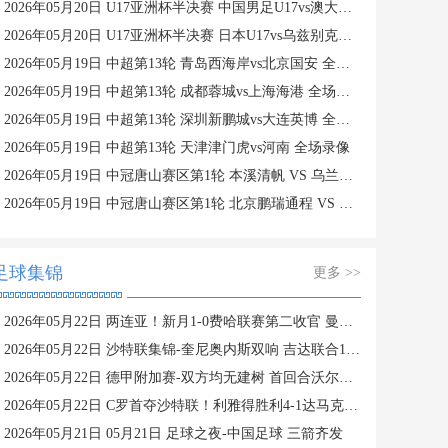
2026年05月20日 U17亚洲杯半决赛 中国男足U17vs澳大利亚U17 全场录像
2026年05月20日 U17亚洲杯半决赛 日本U17vs乌兹别克斯坦U17 全场录像
2026年05月19日 中超第13轮 青岛西海岸vs北京国安 全场录像
2026年05月19日 中超第13轮 成都蓉城vs上海海港 全场录像
2026年05月19日 中超第13轮 深圳新鹏城vs大连英博 全场录像
2026年05月19日 中超第13轮 天津津门虎vs河南 全场录像
2026年05月19日 中冠唐山赛区第1轮 本溪清帆 VS 乌兰察布青年人 全场录像
2026年05月19日 中冠唐山赛区第1轮 北京鹏瑞通程 VS 邢台沙河万率 全场录像
足球集锦
更多 >>
2026年05月22日 两连亚！新月1-0费哈联赛第二收官 曼达什破门+造点 内维斯失点
2026年05月22日 沙特联集锦-奎尼奥内斯双响 吉达联合1-5惨败胡拜尔库迪西亚
2026年05月22日 德甲附加赛-双方均无建树 首回合沃尔夫斯堡0-0帕德博恩
2026年05月22日 C罗首夺沙特联！利雅得胜利4-1达马克夺冠 C罗任意球破门+双响
2026年05月21日 05月21日 足球之夜-中国足球 三箭齐发