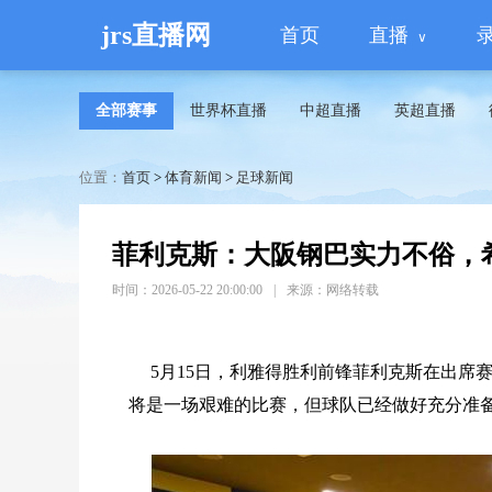
jrs直播网
首页
直播
全部赛事
世界杯直播
中超直播
英超直播
位置：
首页
>
体育新闻
>
足球新闻
菲利克斯：大阪钢巴实力不俗，
时间：2026-05-22 20:00:00
|
来源：网络转载
5月15日，利雅得胜利前锋菲利克斯在出席
将是一场艰难的比赛，但球队已经做好充分准