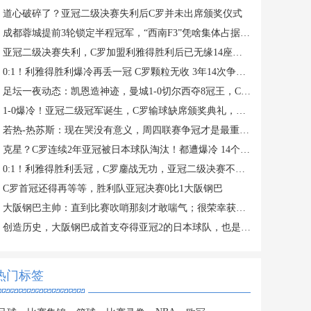
道心破碎了？亚冠二级决赛失利后C罗并未出席颁奖仪式
成都蓉城提前3轮锁定半程冠军，“西南F3”凭啥集体占据积分榜前三？
亚冠二级决赛失利，C罗加盟利雅得胜利后已无缘14座冠军奖杯
0:1！利雅得胜利爆冷再丢一冠 C罗颗粒无收 3年14次争夺冠军失败
足坛一夜动态：凯恩造神迹，曼城1-0切尔西夺8冠王，C罗痛失亚冠
1-0爆冷！亚冠二级冠军诞生，C罗输球缺席颁奖典礼，赛后评分出炉
若热-热苏斯：现在哭没有意义，周四联赛争冠才是最重要的
克星？C罗连续2年亚冠被日本球队淘汰！都遭爆冷 14个月神迹终结
0:1！利雅得胜利丢冠，C罗鏖战无功，亚冠二级决赛不敌大阪钢巴
C罗首冠还得再等等，胜利队亚冠决赛0比1大阪钢巴
大阪钢巴主帅：直到比赛吹哨那刻才敢喘气；很荣幸获得亚冠2冠军
创造历史，大阪钢巴成首支夺得亚冠2的日本球队，也是东亚足联首队
热门标签