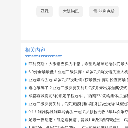
亚冠
大阪钢巴
雷·菲利克斯
相关内容
菲利克斯：大阪钢巴实力不俗，希望现场球迷给我们最
6.0分全场最低！亚冠二级决赛：41岁C罗两次错失重大
亚冠爆冷丢冠 41岁C罗2次吐饼+获最低分 赛后径直离场
道心破碎了？亚冠二级决赛失利后C罗并未出席颁奖仪式
成都蓉城提前3轮锁定半程冠军，“西南F3”凭啥集体占
亚冠二级决赛失利，C罗加盟利雅得胜利后已无缘14座冠
0:1！利雅得胜利爆冷再丢一冠 C罗颗粒无收 3年14次争
足坛一夜动态：凯恩造神迹，曼城1-0切尔西夺8冠王，
1-0爆冷！亚冠二级冠军诞生，C罗输球缺席颁奖典礼，