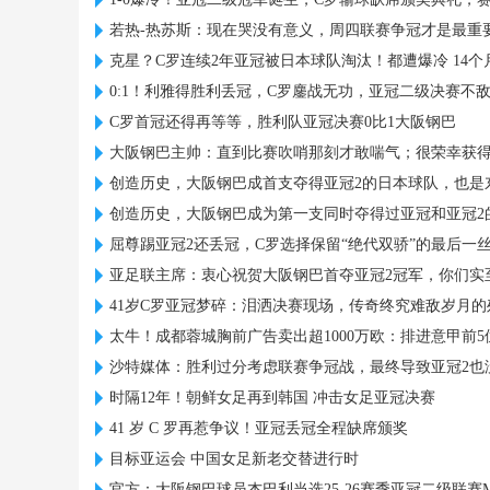
若热-热苏斯：现在哭没有意义，周四联赛争冠才是最重
克星？C罗连续2年亚冠被日本球队淘汰！都遭爆冷 14个
0:1！利雅得胜利丢冠，C罗鏖战无功，亚冠二级决赛不
C罗首冠还得再等等，胜利队亚冠决赛0比1大阪钢巴
大阪钢巴主帅：直到比赛吹哨那刻才敢喘气；很荣幸获得
创造历史，大阪钢巴成首支夺得亚冠2的日本球队，也是
创造历史，大阪钢巴成为第一支同时夺得过亚冠和亚冠2
屈尊踢亚冠2还丢冠，C罗选择保留“绝代双骄”的最后一
亚足联主席：衷心祝贺大阪钢巴首夺亚冠2冠军，你们实
41岁C罗亚冠梦碎：泪洒决赛现场，传奇终究难敌岁月的
太牛！成都蓉城胸前广告卖出超1000万欧：排进意甲前5
沙特媒体：胜利过分考虑联赛争冠战，最终导致亚冠2也
时隔12年！朝鲜女足再到韩国 冲击女足亚冠决赛
41 岁 C 罗再惹争议！亚冠丢冠全程缺席颁奖
目标亚运会 中国女足新老交替进行时
官方：大阪钢巴球员杰巴利当选25-26赛季亚冠二级联赛M