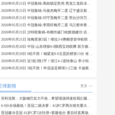
2026年05月21日 中冠集锦-禹椋锁定胜局 黑龙江龙跃冰城1-3沈阳满天星奥美
2026年05月21日 中冠集锦-马俊杰梅开二度 辽宁盛京新锐2-0张家口奥峰
2026年05月21日 中冠集锦-闫守宽梅开二度 邢台沙河万率3-0本溪清帆
2026年05月21日 中冠集锦-李雨轩梅开二度 乌兰察布青年人1-6北京鹏瑞通程
2026年05月21日 沙特联集锦-布赖坎破门哈默德建功 吉达国民4-1赛哈特海湾
2026年05月21日 埃梅里第5冠！维拉3-0弗赖堡首夺欧联 罗杰斯、布恩迪亚双双传射
2026年05月20日 中冠-山东球探0-0陕西宝鸡联腾 双方握手言和
2026年05月20日 6轮不胜！铜梁龙0-0玉昆距榜首13分 肯帕努进球被吹吴永强造险
2026年05月20日 近5轮3胜2平！浙江4-1逆转泰山 李小恒闪击高迪破门米特里策2助攻
2026年05月20日 5轮不胜！申花连丢两球2-2三镇 卡迪斯传射拉唐破门三镇遭6轮不胜
足球新闻
更多 >>
菲利克斯：大阪钢巴实力不俗，希望现场球迷给我们最大支持
6.0分全场最低！亚冠二级决赛：41岁C罗两次错失重大机会无缘首冠
亚冠爆冷丢冠 41岁C罗2次吐饼+获最低分 赛后径直离场 缺席颁奖礼