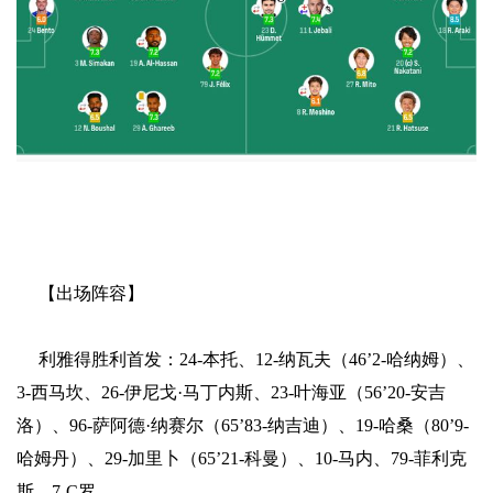
【出场阵容】
利雅得胜利首发：24-本托、12-纳瓦夫（46’2-哈纳姆）、
3-西马坎、26-伊尼戈·马丁内斯、23-叶海亚（56’20-安吉
洛）、96-萨阿德·纳赛尔（65’83-纳吉迪）、19-哈桑（80’9-
哈姆丹）、29-加里卜（65’21-科曼）、10-马内、79-菲利克
斯、7-C罗。