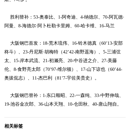
胜利替补：53-奥泰比、1-阿奇迪、4-纳德尔、70-阿瓦德·
阿曼、8-海德尔·阿卜杜勒卡里姆、60-哈卡维、16-马兰
大阪钢巴首发：18-荒木琉伟、16-铃木德真（60’13-安部
柊斗）、23-丹尼斯·胡梅特（42’42-南野遥海）、5-三浦弦
太、15-岸本武流、21-初濑亮、20-中谷进之介、27-美藤
伦、8-食野亮太郎（70’97-维尔顿）、17-山下谅也（60’44-
奥拔侃志）、11-杰巴利（81’7-宇佐美贵史）。
大阪钢巴替补：1-东口顺昭、22-一森纯、33-中野伸哉、
19-池谷金次郎、36-山本天翔、10-仓田秋、40-唐山翔自。
相关标签