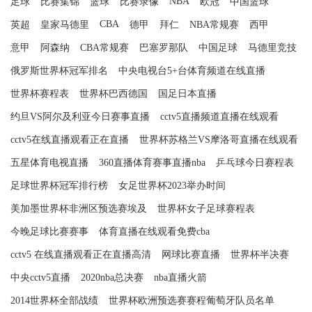
NBA
足球
比赛集锦
篮球
比赛录像
欧冠
中国篮球
CBA
英超
皇家马德里
德甲
拜仁
NBA常规赛
西甲
意甲
阿森纳
CBA常规赛
巴塞罗那队
中国足球
马德里竞技
俄罗斯世界杯冠军排名
中央电视台5+台体育频道在线直播
世界杯赛程表
世界杯巴西德国
国足日本直播
约旦VS阿尔及利亚今日赛事直播
cctv5直播频道直播在线观看
cctv5在线直播观看正在直播
世界杯苏格兰VS摩洛哥直播在线观看
五星体育电视直播
360直播体育赛事直播nba
乒乓球今日赛程表
足球世界杯冠军排行榜
女足世界杯2023举办时间
美加墨世界杯非洲区预选赛埃及
世界杯女子足球赛程表
今晚足球比赛赛事
体育直播在线观看免费cba
cctv5 在线直播观看正在直播高清
网球比赛直播
世界杯半决赛
中央cctv5直播
2020nba总决赛
nba直播火箭
2014世界杯全部战绩
世界杯欧洲预选赛赛程葡萄牙队员名单