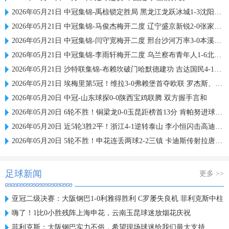
2026年05月21日 中冠集锦-禹椋锁定胜局 黑龙江龙跃冰城1-3沈阳满天星奥美
2026年05月21日 中冠集锦-马俊杰梅开二度 辽宁盛京新锐2-0张家口奥峰
2026年05月21日 中冠集锦-闫守宽梅开二度 邢台沙河万率3-0本溪清帆
2026年05月21日 中冠集锦-李雨轩梅开二度 乌兰察布青年人1-6北京鹏瑞通程
2026年05月21日 沙特联集锦-布赖坎破门哈默德建功 吉达国民4-1赛哈特海湾
2026年05月21日 埃梅里第5冠！维拉3-0弗赖堡首夺欧联 罗杰斯、布恩迪亚双双传射
2026年05月20日 中冠-山东球探0-0陕西宝鸡联腾 双方握手言和
2026年05月20日 6轮不胜！铜梁龙0-0玉昆距榜首13分 肯帕努进球被吹吴永强造险
2026年05月20日 近5轮3胜2平！浙江4-1逆转泰山 李小恒闪击高迪破门米特里策2助攻
2026年05月20日 5轮不胜！申花连丢两球2-2三镇 卡迪斯传射拉唐破门三镇遭6轮不胜
足球新闻
更多 >>
亚冠二级决赛：大阪钢巴1-0利雅得胜利 C罗屡失良机 菲利克斯中柱
嗨了！1比0小胜残阵上海申花，云南玉昆球迷放烟花庆祝
菲利克斯：大阪钢巴实力不俗，希望现场球迷给我们最大支持