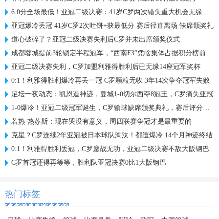
6.0分全场最低！亚冠二级决赛：41岁C罗两次错失重大机会无缘首冠
亚冠爆冷丢冠 41岁C罗2次吐饼+获最低分 赛后径直离场 缺席颁奖礼
道心破碎了？亚冠二级决赛失利后C罗并未出席颁奖仪式
成都蓉城提前3轮锁定半程冠军，“西南F3”凭啥集体占据积分榜前三？
亚冠二级决赛失利，C罗加盟利雅得胜利后已无缘14座冠军奖杯
0:1！利雅得胜利爆冷再丢一冠 C罗颗粒无收 3年14次争夺冠军失败
足坛一夜动态：凯恩造神迹，曼城1-0切尔西夺8冠王，C罗痛失亚冠
1-0爆冷！亚冠二级冠军诞生，C罗输球缺席颁奖典礼，赛后评分出炉
若热-热苏斯：现在哭没有意义，周四联赛争冠才是最重要的
克星？C罗连续2年亚冠被日本球队淘汰！都遭爆冷 14个月神迹终结
0:1！利雅得胜利丢冠，C罗鏖战无功，亚冠二级决赛不敌大阪钢巴
C罗首冠还得再等等，胜利队亚冠决赛0比1大阪钢巴
热门标签