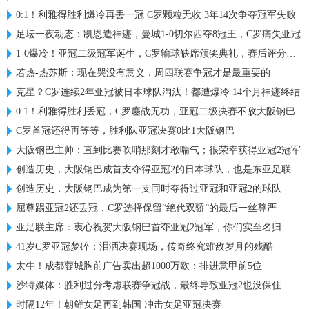
0:1！利雅得胜利爆冷再丢一冠 C罗颗粒无收 3年14次争夺冠军失败
足坛一夜动态：凯恩造神迹，曼城1-0切尔西夺8冠王，C罗痛失亚冠
1-0爆冷！亚冠二级冠军诞生，C罗输球缺席颁奖典礼，赛后评分出炉
若热-热苏斯：现在哭没有意义，周四联赛争冠才是最重要的
克星？C罗连续2年亚冠被日本球队淘汰！都遭爆冷 14个月神迹终结
0:1！利雅得胜利丢冠，C罗鏖战无功，亚冠二级决赛不敌大阪钢巴
C罗首冠还得再等等，胜利队亚冠决赛0比1大阪钢巴
大阪钢巴主帅：直到比赛吹哨那刻才敢喘气；很荣幸获得亚冠2冠军
创造历史，大阪钢巴成首支夺得亚冠2的日本球队，也是东亚足联首队
创造历史，大阪钢巴成为第一支同时夺得过亚冠和亚冠2的球队
屈尊踢亚冠2还丢冠，C罗选择保留“绝代双骄”的最后一丝尊严
亚足联主席：衷心祝贺大阪钢巴首夺亚冠2冠军，你们实至名归
41岁C罗亚冠梦碎：泪洒决赛现场，传奇终究难敌岁月的残酷
太牛！成都蓉城胸前广告卖出超1000万欧：排进意甲前5位
沙特媒体：胜利过分考虑联赛争冠战，最终导致亚冠2也没保住
时隔12年！朝鲜女足再到韩国 冲击女足亚冠决赛