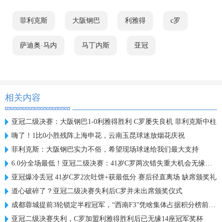
菲利克斯
大阪钢巴
利雅得
c罗
萨迪奥·马内
马丁内斯
亚冠
相关内容
亚冠二级决赛：大阪钢巴1-0利雅得胜利 C罗屡失良机 菲利克斯中柱
嗨了！1比0小胜残阵上海申花，云南玉昆球迷放烟花庆祝
菲利克斯：大阪钢巴实力不俗，希望现场球迷给我们最大支持
6.0分全场最低！亚冠二级决赛：41岁C罗两次错失重大机会无缘首冠
亚冠爆冷丢冠 41岁C罗2次吐饼+获最低分 赛后径直离场 缺席颁奖礼
道心破碎了？亚冠二级决赛失利后C罗并未出席颁奖仪式
成都蓉城提前3轮锁定半程冠军，“西南F3”凭啥集体占据积分榜前三？
亚冠二级决赛失利，C罗加盟利雅得胜利后已无缘14座冠军奖杯