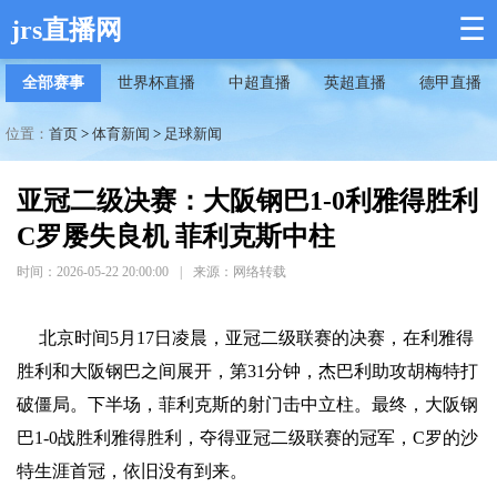
☰
jrs直播网
全部赛事
世界杯直播
中超直播
英超直播
德甲直播
位置：
首页
>
体育新闻
>
足球新闻
亚冠二级决赛：大阪钢巴1-0利雅得胜利
C罗屡失良机 菲利克斯中柱
时间：2026-05-22 20:00:00
|
来源：网络转载
北京时间5月17日凌晨，亚冠二级联赛的决赛，在利雅得
胜利和大阪钢巴之间展开，第31分钟，杰巴利助攻胡梅特打
破僵局。下半场，菲利克斯的射门击中立柱。最终，大阪钢
巴1-0战胜利雅得胜利，夺得亚冠二级联赛的冠军，C罗的沙
特生涯首冠，依旧没有到来。