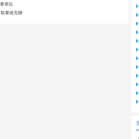
联赛席位
，联赛很无聊