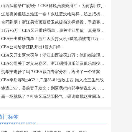
山西队输给广厦5分！CBA解说员质疑潘江：为何弃用刘传兴？
辽足换帅但还是难逃一输！跟辽篮没啥两样，还是把杨鸣请回来吧？
合同到期！浙江男篮顶薪后卫或提前选择退役，季后赛场均仅2分3板
11万+5万！CBA又开重磅罚单，事关浙江男篮，真是屋漏偏逢连夜雨
CBA开出重磅罚单！浙江因丢打火机+喊黑哨被罚11万，老板还被禁赛
CBA公司给浙江队开出1份大罚单！
CBA又开出两大罚单！浙江山西被罚21万：他们都被现场球迷坑惨了
CBA公司关于对义乌赛区、浙江稠州俱乐部及俱乐部投资人金子军处罚的函
贺希宁走步了吗？CBA裁判专家分析，给出了一个答案
CBA季后赛8进4G2：广厦86-81击败山西 拖入抢三生死战
惨遭DNP，吴前妻子发文：别逼我把内部事情说出来，希望能被尊重
赢一场就飘了？杜锋又玩阴阳怪气，采访暗戳赵睿周琦或内涵许利民
热门标签