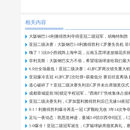
相关内容
大阪钢巴1-0利雅得胜利夺得亚冠二级冠军，胡梅特制胜
亚冠二级决赛：大阪钢巴1-0利雅得胜利 C罗屡失良机 
嗨了！1比0小胜残阵上海申花，云南玉昆球迷放烟花庆
菲利克斯：大阪钢巴实力不俗，希望现场球迷给我们最
6.0分全场最低！亚冠二级决赛：41岁C罗两次错失重大
亚冠爆冷丢冠 41岁C罗2次吐饼+获最低分 赛后径直离场
道心破碎了？亚冠二级决赛失利后C罗并未出席颁奖仪式
成都蓉城提前3轮锁定半程冠军，“西南F3”凭啥集体占
亚冠二级决赛失利，C罗加盟利雅得胜利后已无缘14座冠
0:1！利雅得胜利爆冷再丢一冠 C罗颗粒无收 3年14次争
足坛一夜动态：凯恩造神迹，曼城1-0切尔西夺8冠王，
1-0爆冷！亚冠二级冠军诞生，C罗输球缺席颁奖典礼，