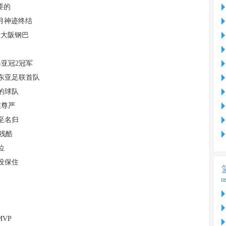
要的
月神迹终结
敌大阪钢巴
亚冠2冠军
东亚足联首队
的球队
丝尊严
至名归
残酷
位
没保住
VP