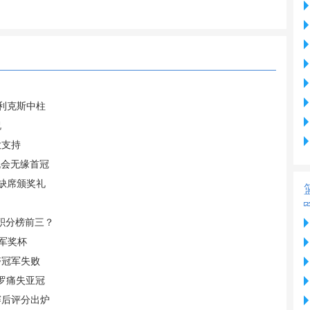
菲利克斯中柱
祝
大支持
机会无缘首冠
 缺席颁奖礼
据积分榜前三？
军奖杯
夺冠军失败
C罗痛失亚冠
赛后评分出炉