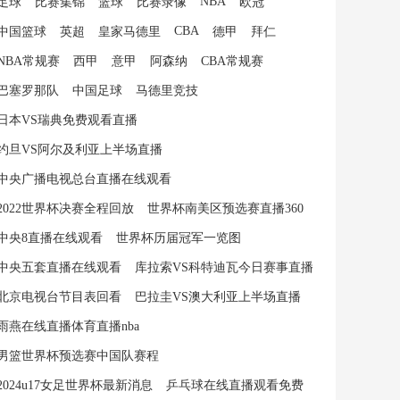
NBA
足球
比赛集锦
篮球
比赛录像
欧冠
CBA
中国篮球
英超
皇家马德里
德甲
拜仁
NBA常规赛
西甲
意甲
阿森纳
CBA常规赛
巴塞罗那队
中国足球
马德里竞技
日本VS瑞典免费观看直播
约旦VS阿尔及利亚上半场直播
中央广播电视总台直播在线观看
2022世界杯决赛全程回放
世界杯南美区预选赛直播360
中央8直播在线观看
世界杯历届冠军一览图
中央五套直播在线观看
库拉索VS科特迪瓦今日赛事直播
北京电视台节目表回看
巴拉圭VS澳大利亚上半场直播
雨燕在线直播体育直播nba
男篮世界杯预选赛中国队赛程
2024u17女足世界杯最新消息
乒乓球在线直播观看免费