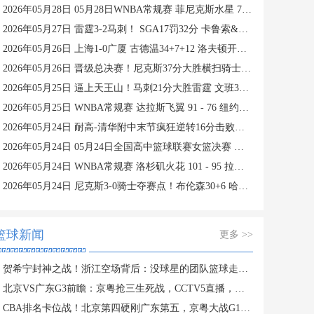
2026年05月28日 05月28日WNBA常规赛 菲尼克斯水星 74 - 84 纽约自由人 集锦
2026年05月27日 雷霆3-2马刺！ SGA17罚32分 卡鲁索&魔仙合砍42分 文班15中4
2026年05月26日 上海1-0广厦 古德温34+7+12 洛夫顿开场伤退 孙铭徽0分&5失误
2026年05月26日 晋级总决赛！尼克斯37分大胜横扫骑士 唐斯19分 哈登2球5失误
2026年05月25日 逼上天王山！马刺21分大胜雷霆 文班33+8+5 亚历山大19+7
2026年05月25日 WNBA常规赛 达拉斯飞翼 91 - 76 纽约自由人 集锦
2026年05月24日 耐高-清华附中末节疯狂逆转16分击败回浦中学夺得校史第15冠
2026年05月24日 05月24日全国高中篮球联赛女篮决赛 济源一中 56 - 76 东北师大附中 全场集锦
2026年05月24日 WNBA常规赛 洛杉矶火花 101 - 95 拉斯维加斯王牌 全场集锦
2026年05月24日 尼克斯3-0骑士夺赛点！布伦森30+6 哈登&米切尔合计11失误
篮球新闻
更多 >>
贺希宁封神之战！浙江空场背后：没球星的团队篮球走不动？
北京VS广东G3前瞻：京粤抢三生死战，CCTV5直播，胜者PK上海
CBA排名卡位战！北京第四硬刚广东第五，京粤大战G1定生死