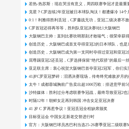
若热-热苏斯：现在哭没有意义，周四联赛争冠才是最重
克星？C罗连续2年亚冠被日本球队淘汰！都遭爆冷 14个
0:1！利雅得胜利丢冠，C罗鏖战无功，亚冠二级决赛不
C罗首冠还得再等等，胜利队亚冠决赛0比1大阪钢巴
大阪钢巴主帅：直到比赛吹哨那刻才敢喘气；很荣幸获得
创造历史，大阪钢巴成首支夺得亚冠2的日本球队，也是
创造历史，大阪钢巴成为第一支同时夺得过亚冠和亚冠2
屈尊踢亚冠2还丢冠，C罗选择保留“绝代双骄”的最后一
亚足联主席：衷心祝贺大阪钢巴首夺亚冠2冠军，你们实
41岁C罗亚冠梦碎：泪洒决赛现场，传奇终究难敌岁月的
太牛！成都蓉城胸前广告卖出超1000万欧：排进意甲前5
沙特媒体：胜利过分考虑联赛争冠战，最终导致亚冠2也
时隔12年！朝鲜女足再到韩国 冲击女足亚冠决赛
41 岁 C 罗再惹争议！亚冠丢冠全程缺席颁奖
目标亚运会 中国女足新老交替进行时
官方：大阪钢巴球员杰巴利当选25-26赛季亚冠二级联赛M