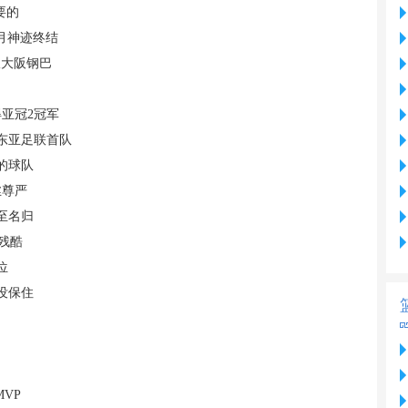
要的
月神迹终结
敌大阪钢巴
亚冠2冠军
东亚足联首队
的球队
丝尊严
至名归
残酷
位
没保住
VP