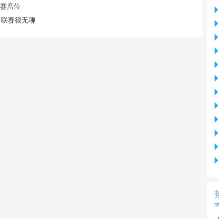
联赛席位
，联赛很无聊