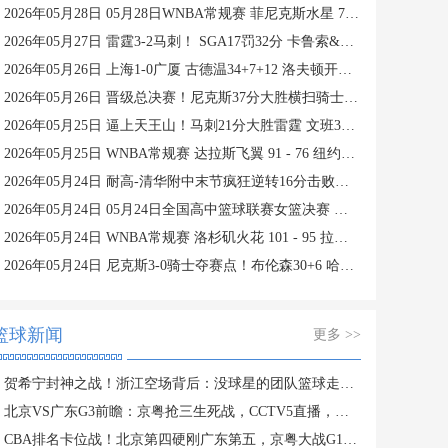
2026年05月28日 05月28日WNBA常规赛 菲尼克斯水星 74 - 84 纽约自由人 集锦
2026年05月27日 雷霆3-2马刺！ SGA17罚32分 卡鲁索&魔仙合砍42分 文班15中4
2026年05月26日 上海1-0广厦 古德温34+7+12 洛夫顿开场伤退 孙铭徽0分&5失误
2026年05月26日 晋级总决赛！尼克斯37分大胜横扫骑士 唐斯19分 哈登2球5失误
2026年05月25日 逼上天王山！马刺21分大胜雷霆 文班33+8+5 亚历山大19+7
2026年05月25日 WNBA常规赛 达拉斯飞翼 91 - 76 纽约自由人 集锦
2026年05月24日 耐高-清华附中末节疯狂逆转16分击败回浦中学夺得校史第15冠
2026年05月24日 05月24日全国高中篮球联赛女篮决赛 济源一中 56 - 76 东北师大附中 全场集锦
2026年05月24日 WNBA常规赛 洛杉矶火花 101 - 95 拉斯维加斯王牌 全场集锦
2026年05月24日 尼克斯3-0骑士夺赛点！布伦森30+6 哈登&米切尔合计11失误
篮球新闻
更多 >>
贺希宁封神之战！浙江空场背后：没球星的团队篮球走不动？
北京VS广东G3前瞻：京粤抢三生死战，CCTV5直播，胜者PK上海
CBA排名卡位战！北京第四硬刚广东第五，京粤大战G1定生死