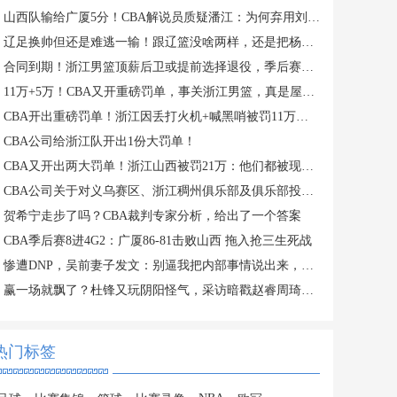
山西队输给广厦5分！CBA解说员质疑潘江：为何弃用刘传兴？
辽足换帅但还是难逃一输！跟辽篮没啥两样，还是把杨鸣请回来吧？
合同到期！浙江男篮顶薪后卫或提前选择退役，季后赛场均仅2分3板
11万+5万！CBA又开重磅罚单，事关浙江男篮，真是屋漏偏逢连夜雨
CBA开出重磅罚单！浙江因丢打火机+喊黑哨被罚11万，老板还被禁赛
CBA公司给浙江队开出1份大罚单！
CBA又开出两大罚单！浙江山西被罚21万：他们都被现场球迷坑惨了
CBA公司关于对义乌赛区、浙江稠州俱乐部及俱乐部投资人金子军处罚的函
贺希宁走步了吗？CBA裁判专家分析，给出了一个答案
CBA季后赛8进4G2：广厦86-81击败山西 拖入抢三生死战
惨遭DNP，吴前妻子发文：别逼我把内部事情说出来，希望能被尊重
赢一场就飘了？杜锋又玩阴阳怪气，采访暗戳赵睿周琦或内涵许利民
热门标签