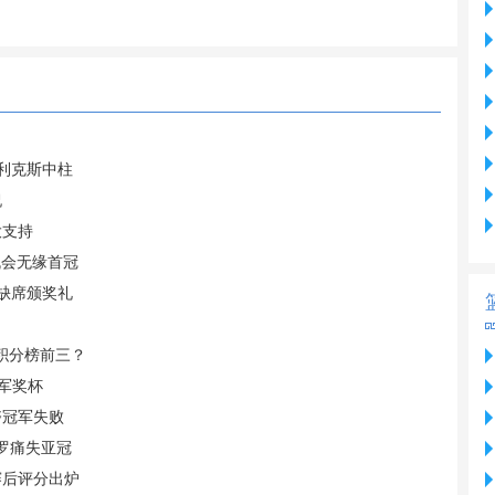
菲利克斯中柱
祝
大支持
机会无缘首冠
 缺席颁奖礼
据积分榜前三？
军奖杯
夺冠军失败
C罗痛失亚冠
赛后评分出炉