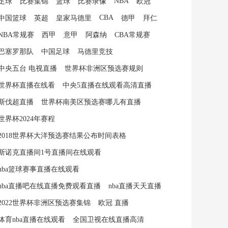
NBA
足球
比赛集锦
篮球
比赛录像
欧冠
CBA
中国篮球
英超
皇家马德里
德甲
拜仁
NBA常规赛
西甲
意甲
阿森纳
CBA常规赛
巴塞罗那队
中国足球
马德里竞技
中央五台 电视直播
世界杯非洲区预选赛规则
世界杯直播在线看
中央5直播在线观看高清直播
斯伐超直播
世界杯南美区预选赛哪儿有直播
世界杯2024年赛程
2018世界杯大洋预选赛结果公布时间表格
斯诺克直播间1号直播间在线观看
nba篮球赛事直播在线观看
nba直播吧在线直播免费观看直播
nba直播天天直播
2022世界杯非洲区预选赛集锦
欧冠 直播
体育nba直播在线观看
全国卫视在线直播高清