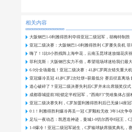
相关内容
大阪钢巴1-0利雅得胜利夺得亚冠二级冠军，胡梅特制胜
亚冠二级决赛：大阪钢巴1-0利雅得胜利 C罗屡失良机 
嗨了！1比0小胜残阵上海申花，云南玉昆球迷放烟花庆
菲利克斯：大阪钢巴实力不俗，希望现场球迷给我们最
6.0分全场最低！亚冠二级决赛：41岁C罗两次错失重大
亚冠爆冷丢冠 41岁C罗2次吐饼+获最低分 赛后径直离场
道心破碎了？亚冠二级决赛失利后C罗并未出席颁奖仪式
成都蓉城提前3轮锁定半程冠军，“西南F3”凭啥集体占
亚冠二级决赛失利，C罗加盟利雅得胜利后已无缘14座冠
0:1！利雅得胜利爆冷再丢一冠 C罗颗粒无收 3年14次争
足坛一夜动态：凯恩造神迹，曼城1-0切尔西夺8冠王，
1-0爆冷！亚冠二级冠军诞生，C罗输球缺席颁奖典礼，