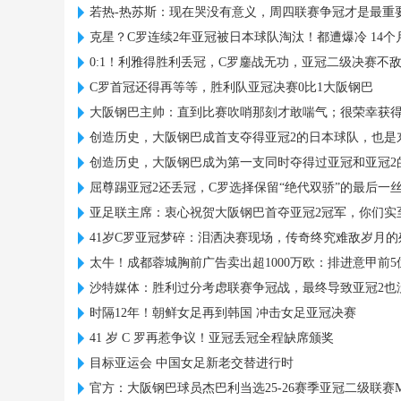
若热-热苏斯：现在哭没有意义，周四联赛争冠才是最重
克星？C罗连续2年亚冠被日本球队淘汰！都遭爆冷 14个
0:1！利雅得胜利丢冠，C罗鏖战无功，亚冠二级决赛不
C罗首冠还得再等等，胜利队亚冠决赛0比1大阪钢巴
大阪钢巴主帅：直到比赛吹哨那刻才敢喘气；很荣幸获得
创造历史，大阪钢巴成首支夺得亚冠2的日本球队，也是
创造历史，大阪钢巴成为第一支同时夺得过亚冠和亚冠2
屈尊踢亚冠2还丢冠，C罗选择保留“绝代双骄”的最后一
亚足联主席：衷心祝贺大阪钢巴首夺亚冠2冠军，你们实
41岁C罗亚冠梦碎：泪洒决赛现场，传奇终究难敌岁月的
太牛！成都蓉城胸前广告卖出超1000万欧：排进意甲前5
沙特媒体：胜利过分考虑联赛争冠战，最终导致亚冠2也
时隔12年！朝鲜女足再到韩国 冲击女足亚冠决赛
41 岁 C 罗再惹争议！亚冠丢冠全程缺席颁奖
目标亚运会 中国女足新老交替进行时
官方：大阪钢巴球员杰巴利当选25-26赛季亚冠二级联赛M