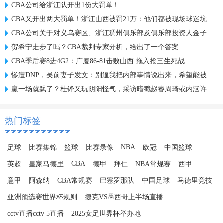
CBA公司给浙江队开出1份大罚单！
CBA又开出两大罚单！浙江山西被罚21万：他们都被现场球迷坑惨了
CBA公司关于对义乌赛区、浙江稠州俱乐部及俱乐部投资人金子军处罚的函
贺希宁走步了吗？CBA裁判专家分析，给出了一个答案
CBA季后赛8进4G2：广厦86-81击败山西 拖入抢三生死战
惨遭DNP，吴前妻子发文：别逼我把内部事情说出来，希望能被尊重
赢一场就飘了？杜锋又玩阴阳怪气，采访暗戳赵睿周琦或内涵许利民
热门标签
NBA
足球
比赛集锦
篮球
比赛录像
欧冠
中国篮球
CBA
英超
皇家马德里
德甲
拜仁
NBA常规赛
西甲
意甲
阿森纳
CBA常规赛
巴塞罗那队
中国足球
马德里竞技
亚洲预选赛世界杯规则
捷克VS墨西哥上半场直播
cctv直播cctv 5直播
2025女足世界杯举办地