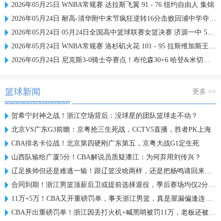
2026年05月25日 WNBA常规赛 达拉斯飞翼 91 - 76 纽约自由人 集锦
2026年05月24日 耐高-清华附中末节疯狂逆转16分击败回浦中学夺得校史第15冠
2026年05月24日 05月24日全国高中篮球联赛女篮决赛 济源一中 56 - 76 东北师大附中 全场集锦
2026年05月24日 WNBA常规赛 洛杉矶火花 101 - 95 拉斯维加斯王牌 全场集锦
2026年05月24日 尼克斯3-0骑士夺赛点！布伦森30+6 哈登&米切尔合计11失误
篮球新闻
更多 >>
贺希宁封神之战！浙江空场背后：没球星的团队篮球走不动？
北京VS广东G3前瞻：京粤抢三生死战，CCTV5直播，胜者PK上海
CBA排名卡位战！北京第四硬刚广东第五，京粤大战G1定生死
山西队输给广厦5分！CBA解说员质疑潘江：为何弃用刘传兴？
辽足换帅但还是难逃一输！跟辽篮没啥两样，还是把杨鸣请回来吧？
合同到期！浙江男篮顶薪后卫或提前选择退役，季后赛场均仅2分3板
11万+5万！CBA又开重磅罚单，事关浙江男篮，真是屋漏偏逢连夜雨
CBA开出重磅罚单！浙江因丢打火机+喊黑哨被罚11万，老板还被禁赛