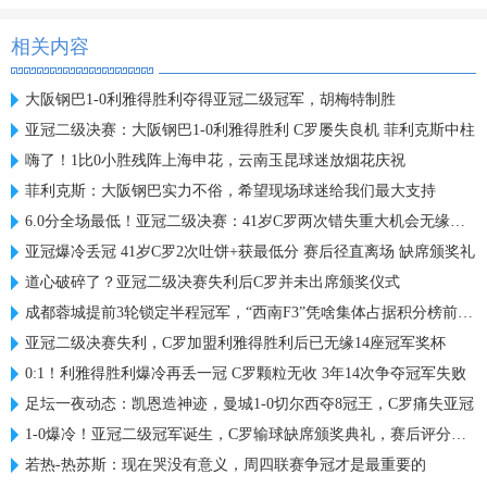
相关内容
大阪钢巴1-0利雅得胜利夺得亚冠二级冠军，胡梅特制胜
亚冠二级决赛：大阪钢巴1-0利雅得胜利 C罗屡失良机 菲利克斯中柱
嗨了！1比0小胜残阵上海申花，云南玉昆球迷放烟花庆祝
菲利克斯：大阪钢巴实力不俗，希望现场球迷给我们最大支持
6.0分全场最低！亚冠二级决赛：41岁C罗两次错失重大机会无缘首冠
亚冠爆冷丢冠 41岁C罗2次吐饼+获最低分 赛后径直离场 缺席颁奖礼
道心破碎了？亚冠二级决赛失利后C罗并未出席颁奖仪式
成都蓉城提前3轮锁定半程冠军，“西南F3”凭啥集体占据积分榜前三？
亚冠二级决赛失利，C罗加盟利雅得胜利后已无缘14座冠军奖杯
0:1！利雅得胜利爆冷再丢一冠 C罗颗粒无收 3年14次争夺冠军失败
足坛一夜动态：凯恩造神迹，曼城1-0切尔西夺8冠王，C罗痛失亚冠
1-0爆冷！亚冠二级冠军诞生，C罗输球缺席颁奖典礼，赛后评分出炉
若热-热苏斯：现在哭没有意义，周四联赛争冠才是最重要的