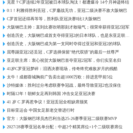
克星？C罗连续2年亚冠被日本球队淘汰！都遭爆冷 14个月神迹终结
0:1！利雅得胜利丢冠，C罗鏖战无功，亚冠二级决赛不敌大阪钢巴
C罗首冠还得再等等，胜利队亚冠决赛0比1大阪钢巴
大阪钢巴主帅：直到比赛吹哨那刻才敢喘气；很荣幸获得亚冠2冠军
创造历史，大阪钢巴成首支夺得亚冠2的日本球队，也是东亚足联首队
创造历史，大阪钢巴成为第一支同时夺得过亚冠和亚冠2的球队
屈尊踢亚冠2还丢冠，C罗选择保留“绝代双骄”的最后一丝尊严
亚足联主席：衷心祝贺大阪钢巴首夺亚冠2冠军，你们实至名归
41岁C罗亚冠梦碎：泪洒决赛现场，传奇终究难敌岁月的残酷
太牛！成都蓉城胸前广告卖出超1000万欧：排进意甲前5位
沙特媒体：胜利过分考虑联赛争冠战，最终导致亚冠2也没保住
时隔12年！朝鲜女足再到韩国 冲击女足亚冠决赛
41 岁 C 罗再惹争议！亚冠丢冠全程缺席颁奖
目标亚运会 中国女足新老交替进行时
官方：大阪钢巴球员杰巴利当选25-26赛季亚冠二级联赛MVP
2027/28赛季亚冠名单分配：中超2个精英席位+1个二级联赛席位