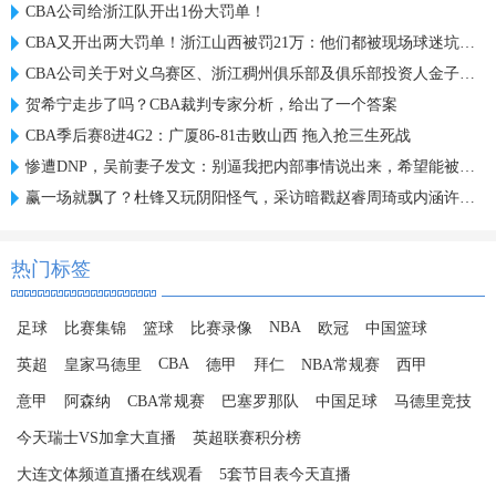
CBA公司给浙江队开出1份大罚单！
CBA又开出两大罚单！浙江山西被罚21万：他们都被现场球迷坑惨了
CBA公司关于对义乌赛区、浙江稠州俱乐部及俱乐部投资人金子军处罚的函
贺希宁走步了吗？CBA裁判专家分析，给出了一个答案
CBA季后赛8进4G2：广厦86-81击败山西 拖入抢三生死战
惨遭DNP，吴前妻子发文：别逼我把内部事情说出来，希望能被尊重
赢一场就飘了？杜锋又玩阴阳怪气，采访暗戳赵睿周琦或内涵许利民
热门标签
NBA
足球
比赛集锦
篮球
比赛录像
欧冠
中国篮球
CBA
英超
皇家马德里
德甲
拜仁
NBA常规赛
西甲
意甲
阿森纳
CBA常规赛
巴塞罗那队
中国足球
马德里竞技
今天瑞士VS加拿大直播
英超联赛积分榜
大连文体频道直播在线观看
5套节目表今天直播