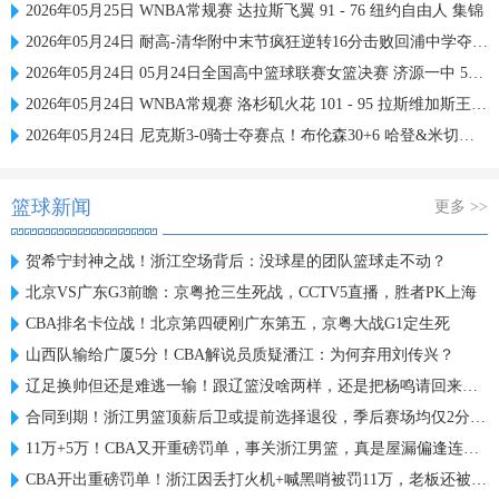
2026年05月25日 WNBA常规赛 达拉斯飞翼 91 - 76 纽约自由人 集锦
2026年05月24日 耐高-清华附中末节疯狂逆转16分击败回浦中学夺得校史第15冠
2026年05月24日 05月24日全国高中篮球联赛女篮决赛 济源一中 56 - 76 东北师大附中 全场集锦
2026年05月24日 WNBA常规赛 洛杉矶火花 101 - 95 拉斯维加斯王牌 全场集锦
2026年05月24日 尼克斯3-0骑士夺赛点！布伦森30+6 哈登&米切尔合计11失误
篮球新闻
更多 >>
贺希宁封神之战！浙江空场背后：没球星的团队篮球走不动？
北京VS广东G3前瞻：京粤抢三生死战，CCTV5直播，胜者PK上海
CBA排名卡位战！北京第四硬刚广东第五，京粤大战G1定生死
山西队输给广厦5分！CBA解说员质疑潘江：为何弃用刘传兴？
辽足换帅但还是难逃一输！跟辽篮没啥两样，还是把杨鸣请回来吧？
合同到期！浙江男篮顶薪后卫或提前选择退役，季后赛场均仅2分3板
11万+5万！CBA又开重磅罚单，事关浙江男篮，真是屋漏偏逢连夜雨
CBA开出重磅罚单！浙江因丢打火机+喊黑哨被罚11万，老板还被禁赛