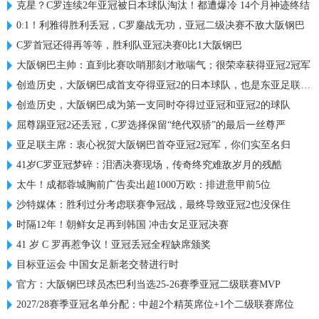
克星？C罗连续2年亚冠被日本球队淘汰！都遭爆冷 14个月神迹终结
0:1！利雅得胜利丢冠，C罗鏖战无功，亚冠二级决赛不敌大阪钢巴
C罗首冠还得再等等，胜利队亚冠决赛0比1大阪钢巴
大阪钢巴主帅：直到比赛吹哨那刻才敢喘气；很荣幸获得亚冠2冠军
创造历史，大阪钢巴成首支夺得亚冠2的日本球队，也是东亚足联首队
创造历史，大阪钢巴成为第一支同时夺得过亚冠和亚冠2的球队
屈尊踢亚冠2还丢冠，C罗选择保留“绝代双骄”的最后一丝尊严
亚足联主席：衷心祝贺大阪钢巴首夺亚冠2冠军，你们实至名归
41岁C罗亚冠梦碎：泪洒决赛现场，传奇终究难敌岁月的残酷
太牛！成都蓉城胸前广告卖出超1000万欧：排进意甲前5位
沙特媒体：胜利过分考虑联赛争冠战，最终导致亚冠2也没保住
时隔12年！朝鲜女足再到韩国 冲击女足亚冠决赛
41 岁 C 罗再惹争议！亚冠丢冠全程缺席颁奖
目标亚运会 中国女足新老交替进行时
官方：大阪钢巴球员杰巴利当选25-26赛季亚冠二级联赛MVP
2027/28赛季亚冠名单分配：中超2个精英席位+1个二级联赛席位