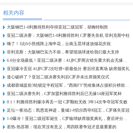
相关内容
大阪钢巴1-0利雅得胜利夺得亚冠二级冠军，胡梅特制胜
亚冠二级决赛：大阪钢巴1-0利雅得胜利 C罗屡失良机 菲利克斯中柱
嗨了！1比0小胜残阵上海申花，云南玉昆球迷放烟花庆祝
菲利克斯：大阪钢巴实力不俗，希望现场球迷给我们最大支持
6.0分全场最低！亚冠二级决赛：41岁C罗两次错失重大机会无缘首冠
亚冠爆冷丢冠 41岁C罗2次吐饼+获最低分 赛后径直离场 缺席颁奖礼
道心破碎了？亚冠二级决赛失利后C罗并未出席颁奖仪式
成都蓉城提前3轮锁定半程冠军，“西南F3”凭啥集体占据积分榜前三？
亚冠二级决赛失利，C罗加盟利雅得胜利后已无缘14座冠军奖杯
0:1！利雅得胜利爆冷再丢一冠 C罗颗粒无收 3年14次争夺冠军失败
足坛一夜动态：凯恩造神迹，曼城1-0切尔西夺8冠王，C罗痛失亚冠
1-0爆冷！亚冠二级冠军诞生，C罗输球缺席颁奖典礼，赛后评分出炉
若热-热苏斯：现在哭没有意义，周四联赛争冠才是最重要的