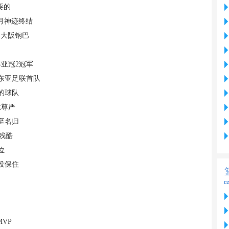
要的
月神迹终结
敌大阪钢巴
亚冠2冠军
东亚足联首队
的球队
丝尊严
至名归
残酷
位
没保住
VP