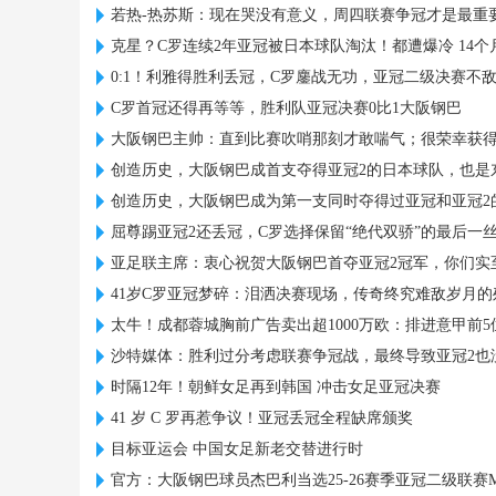
若热-热苏斯：现在哭没有意义，周四联赛争冠才是最重
克星？C罗连续2年亚冠被日本球队淘汰！都遭爆冷 14个
0:1！利雅得胜利丢冠，C罗鏖战无功，亚冠二级决赛不
C罗首冠还得再等等，胜利队亚冠决赛0比1大阪钢巴
大阪钢巴主帅：直到比赛吹哨那刻才敢喘气；很荣幸获得
创造历史，大阪钢巴成首支夺得亚冠2的日本球队，也是
创造历史，大阪钢巴成为第一支同时夺得过亚冠和亚冠2
屈尊踢亚冠2还丢冠，C罗选择保留“绝代双骄”的最后一
亚足联主席：衷心祝贺大阪钢巴首夺亚冠2冠军，你们实
41岁C罗亚冠梦碎：泪洒决赛现场，传奇终究难敌岁月的
太牛！成都蓉城胸前广告卖出超1000万欧：排进意甲前5
沙特媒体：胜利过分考虑联赛争冠战，最终导致亚冠2也
时隔12年！朝鲜女足再到韩国 冲击女足亚冠决赛
41 岁 C 罗再惹争议！亚冠丢冠全程缺席颁奖
目标亚运会 中国女足新老交替进行时
官方：大阪钢巴球员杰巴利当选25-26赛季亚冠二级联赛M