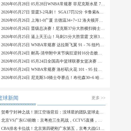
2026年05月28日 05月28日WNBA常规赛 菲尼克斯水星 74 - 84 纽约自由人 集锦
2026年05月27日 雷霆3-2马刺！ SGA17罚32分 卡鲁索&魔仙合砍42分 文班15中4
2026年05月26日 上海1-0广厦 古德温34+7+12 洛夫顿开场伤退 孙铭徽0分&5失误
2026年05月26日 晋级总决赛！尼克斯37分大胜横扫骑士 唐斯19分 哈登2球5失误
2026年05月25日 逼上天王山！马刺21分大胜雷霆 文班33+8+5 亚历山大19+7
2026年05月25日 WNBA常规赛 达拉斯飞翼 91 - 76 纽约自由人 集锦
2026年05月24日 耐高-清华附中末节疯狂逆转16分击败回浦中学夺得校史第15冠
2026年05月24日 05月24日全国高中篮球联赛女篮决赛 济源一中 56 - 76 东北师大附中 全场集锦
2026年05月24日 WNBA常规赛 洛杉矶火花 101 - 95 拉斯维加斯王牌 全场集锦
2026年05月24日 尼克斯3-0骑士夺赛点！布伦森30+6 哈登&米切尔合计11失误
篮球新闻
更多 >>
贺希宁封神之战！浙江空场背后：没球星的团队篮球走不动？
北京VS广东G3前瞻：京粤抢三生死战，CCTV5直播，胜者PK上海
CBA排名卡位战！北京第四硬刚广东第五，京粤大战G1定生死