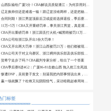
山西队输给广厦5分！CBA解说员质疑潘江：为何弃用刘传兴？
辽足换帅但还是难逃一输！跟辽篮没啥两样，还是把杨鸣请回来吧？
合同到期！浙江男篮顶薪后卫或提前选择退役，季后赛场均仅2分3板
11万+5万！CBA又开重磅罚单，事关浙江男篮，真是屋漏偏逢连夜雨
CBA开出重磅罚单！浙江因丢打火机+喊黑哨被罚11万，老板还被禁赛
CBA公司给浙江队开出1份大罚单！
CBA又开出两大罚单！浙江山西被罚21万：他们都被现场球迷坑惨了
CBA公司关于对义乌赛区、浙江稠州俱乐部及俱乐部投资人金子军处罚的函
贺希宁走步了吗？CBA裁判专家分析，给出了一个答案
CBA季后赛8进4G2：广厦86-81击败山西 拖入抢三生死战
惨遭DNP，吴前妻子发文：别逼我把内部事情说出来，希望能被尊重
赢一场就飘了？杜锋又玩阴阳怪气，采访暗戳赵睿周琦或内涵许利民
热门标签