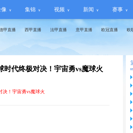
录像
集锦
视频
新闻
赛事
德甲直播
西甲直播
法甲直播
意甲直播
欧冠直播
欧
球时代终极对决！宇宙勇vs魔球火
决！宇宙勇vs魔球火