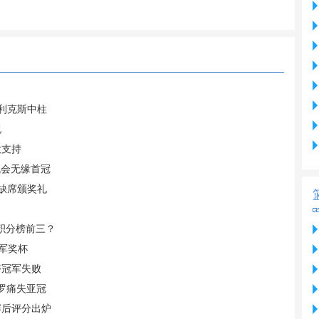
菲利克斯中柱
祝
大支持
机会无缘首冠
 缺席颁奖礼
据积分榜前三？
军奖杯
夺冠军失败
C罗痛失亚冠
赛后评分出炉