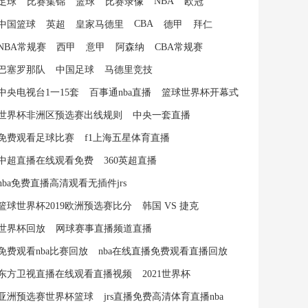
NBA
足球
比赛集锦
篮球
比赛录像
欧冠
CBA
中国篮球
英超
皇家马德里
德甲
拜仁
NBA常规赛
西甲
意甲
阿森纳
CBA常规赛
巴塞罗那队
中国足球
马德里竞技
中央电视台1一15套
百事通nba直播
篮球世界杯开幕式
世界杯非洲区预选赛出线规则
中央一套直播
免费观看足球比赛
f1上海五星体育直播
中超直播在线观看免费
360英超直播
nba免费直播高清观看无插件jrs
篮球世界杯2019欧洲预选赛比分
韩国 VS 捷克
世界杯回放
网球赛事直播频道直播
免费观看nba比赛回放
nba在线直播免费观看直播回放
东方卫视直播在线观看直播视频
2021世界杯
亚洲预选赛世界杯篮球
jrs直播免费高清体育直播nba