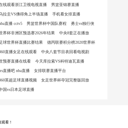
在线观看浙江卫视电视直播
男篮亚锦赛直播
乌拉圭VS佛得角上半场直播
手机看女排直播
nba直播 cctv5
男篮世界杯中国队赛程
勇士vs独行侠
世界杯非洲区预选赛2026年结果
中央8套正在播放
足球世界杯直播比赛结果
德丙联赛积分榜2020世界杯
360直播女足在线观看
中央八套节目表回看电视剧
世预赛直播在线看
今天库拉索VS科特迪瓦直播
jrs直播吧 nba直播
女排联赛直播平台
360英超足球直播视频
女足世界杯夺冠完整版回放
中国vs日本足球直播
接观看！