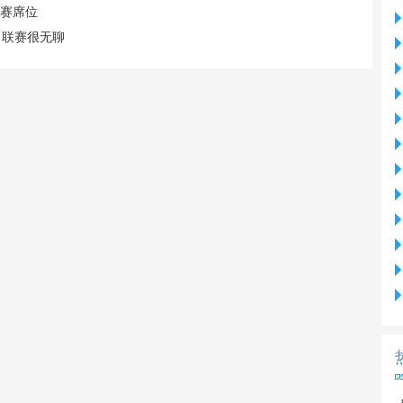
联赛席位
，联赛很无聊