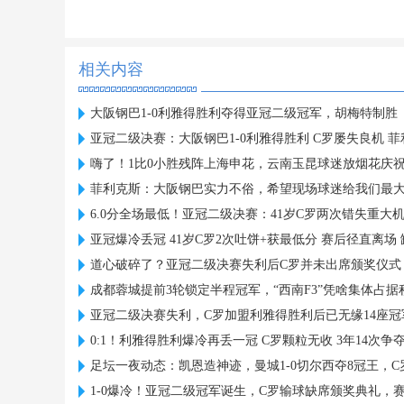
相关内容
大阪钢巴1-0利雅得胜利夺得亚冠二级冠军，胡梅特制胜
亚冠二级决赛：大阪钢巴1-0利雅得胜利 C罗屡失良机 
嗨了！1比0小胜残阵上海申花，云南玉昆球迷放烟花庆
菲利克斯：大阪钢巴实力不俗，希望现场球迷给我们最
6.0分全场最低！亚冠二级决赛：41岁C罗两次错失重大
亚冠爆冷丢冠 41岁C罗2次吐饼+获最低分 赛后径直离场
道心破碎了？亚冠二级决赛失利后C罗并未出席颁奖仪式
成都蓉城提前3轮锁定半程冠军，“西南F3”凭啥集体占
亚冠二级决赛失利，C罗加盟利雅得胜利后已无缘14座冠
0:1！利雅得胜利爆冷再丢一冠 C罗颗粒无收 3年14次争
足坛一夜动态：凯恩造神迹，曼城1-0切尔西夺8冠王，
1-0爆冷！亚冠二级冠军诞生，C罗输球缺席颁奖典礼，