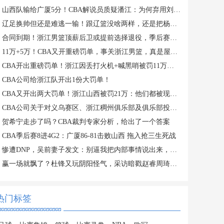
山西队输给广厦5分！CBA解说员质疑潘江：为何弃用刘传兴？
辽足换帅但还是难逃一输！跟辽篮没啥两样，还是把杨鸣请回来吧？
合同到期！浙江男篮顶薪后卫或提前选择退役，季后赛场均仅2分3板
11万+5万！CBA又开重磅罚单，事关浙江男篮，真是屋漏偏逢连夜雨
CBA开出重磅罚单！浙江因丢打火机+喊黑哨被罚11万，老板还被禁赛
CBA公司给浙江队开出1份大罚单！
CBA又开出两大罚单！浙江山西被罚21万：他们都被现场球迷坑惨了
CBA公司关于对义乌赛区、浙江稠州俱乐部及俱乐部投资人金子军处罚的函
贺希宁走步了吗？CBA裁判专家分析，给出了一个答案
CBA季后赛8进4G2：广厦86-81击败山西 拖入抢三生死战
惨遭DNP，吴前妻子发文：别逼我把内部事情说出来，希望能被尊重
赢一场就飘了？杜锋又玩阴阳怪气，采访暗戳赵睿周琦或内涵许利民
热门标签