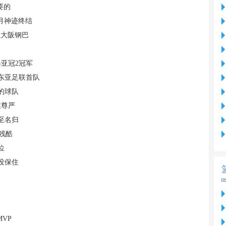
要的
月神迹终结
敌大阪钢巴
亚冠2冠军
东亚足联首队
的球队
丝尊严
至名归
残酷
位
没保住
VP