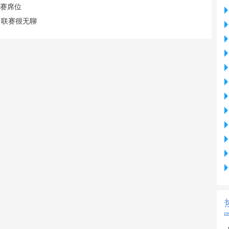
联赛席位
，联赛很无聊