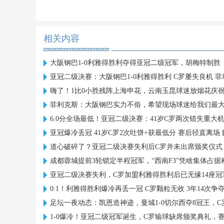
相关内容
大阪钢巴1-0利雅得胜利夺得亚冠二级冠军，胡梅特制胜
亚冠二级决赛：大阪钢巴1-0利雅得胜利 C罗屡失良机 
嗨了！1比0小胜残阵上海申花，云南玉昆球迷放烟花庆
菲利克斯：大阪钢巴实力不俗，希望现场球迷给我们最
6.0分全场最低！亚冠二级决赛：41岁C罗两次错失重大
亚冠爆冷丢冠 41岁C罗2次吐饼+获最低分 赛后径直离场
道心破碎了？亚冠二级决赛失利后C罗并未出席颁奖仪式
成都蓉城提前3轮锁定半程冠军，“西南F3”凭啥集体占
亚冠二级决赛失利，C罗加盟利雅得胜利后已无缘14座冠
0:1！利雅得胜利爆冷再丢一冠 C罗颗粒无收 3年14次争
足坛一夜动态：凯恩造神迹，曼城1-0切尔西夺8冠王，
1-0爆冷！亚冠二级冠军诞生，C罗输球缺席颁奖典礼，