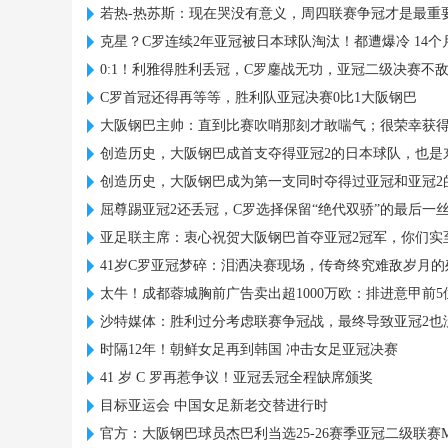
若热-热苏斯：现在哭没有意义，周四联赛争冠才是最重
克星？C罗连续2年亚冠被日本球队淘汰！都遭爆冷 14个
0:1！利雅得胜利丢冠，C罗鏖战无功，亚冠二级决赛不
C罗首冠还得再等等，胜利队亚冠决赛0比1大阪钢巴
大阪钢巴主帅：直到比赛吹哨那刻才敢喘气；很荣幸获得
创造历史，大阪钢巴成首支夺得亚冠2的日本球队，也是
创造历史，大阪钢巴成为第一支同时夺得过亚冠和亚冠2
屈尊踢亚冠2还丢冠，C罗选择保留“绝代双骄”的最后一
亚足联主席：衷心祝贺大阪钢巴首夺亚冠2冠军，你们实
41岁C罗亚冠梦碎：泪洒决赛现场，传奇终究难敌岁月的
太牛！成都蓉城胸前广告卖出超1000万欧：排进意甲前5
沙特媒体：胜利过分考虑联赛争冠战，最终导致亚冠2也
时隔12年！朝鲜女足再到韩国 冲击女足亚冠决赛
41 岁 C 罗再惹争议！亚冠丢冠全程缺席颁奖
目标亚运会 中国女足新老交替进行时
官方：大阪钢巴球员杰巴利当选25-26赛季亚冠二级联赛M