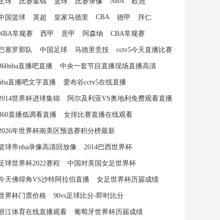
NBA
足球
比赛集锦
篮球
比赛录像
欧冠
CBA
中国篮球
英超
皇家马德里
德甲
拜仁
NBA常规赛
西甲
意甲
阿森纳
CBA常规赛
巴塞罗那队
中国足球
马德里竞技
cctv5今天直播比赛
360nba直播吧直播
中央一套节目直播现场直播高清
nba直播吧文字直播
爱布谷cctv5在线直播
2014世界杯进球集锦
阿尔及利亚VS奥地利免费观看直播
360直播低调看直播
女排比赛直播在线观看
2026年世界杯南美区预选赛积分榜最新
篮球帝nba录像高清回放像
2014巴西世界杯
足球世界杯2022赛程
中国对美国女足世界杯
今天佛得角VS沙特阿拉伯直播
女足世界杯历届成绩
世界杯门票价格
90vs足球比分-即时比分
浙江体育在线直播观看
葡萄牙世界杯历届成绩