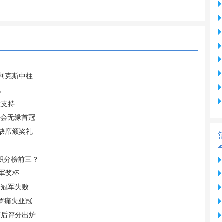
菲利克斯中柱
祝
大支持
机会无缘首冠
 缺席颁奖礼
据积分榜前三？
军奖杯
夺冠军失败
C罗痛失亚冠
赛后评分出炉