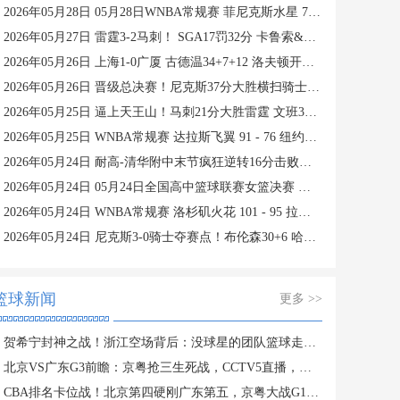
2026年05月28日 05月28日WNBA常规赛 菲尼克斯水星 74 - 84 纽约自由人 集锦
2026年05月27日 雷霆3-2马刺！ SGA17罚32分 卡鲁索&魔仙合砍42分 文班15中4
2026年05月26日 上海1-0广厦 古德温34+7+12 洛夫顿开场伤退 孙铭徽0分&5失误
2026年05月26日 晋级总决赛！尼克斯37分大胜横扫骑士 唐斯19分 哈登2球5失误
2026年05月25日 逼上天王山！马刺21分大胜雷霆 文班33+8+5 亚历山大19+7
2026年05月25日 WNBA常规赛 达拉斯飞翼 91 - 76 纽约自由人 集锦
2026年05月24日 耐高-清华附中末节疯狂逆转16分击败回浦中学夺得校史第15冠
2026年05月24日 05月24日全国高中篮球联赛女篮决赛 济源一中 56 - 76 东北师大附中 全场集锦
2026年05月24日 WNBA常规赛 洛杉矶火花 101 - 95 拉斯维加斯王牌 全场集锦
2026年05月24日 尼克斯3-0骑士夺赛点！布伦森30+6 哈登&米切尔合计11失误
篮球新闻
更多 >>
贺希宁封神之战！浙江空场背后：没球星的团队篮球走不动？
北京VS广东G3前瞻：京粤抢三生死战，CCTV5直播，胜者PK上海
CBA排名卡位战！北京第四硬刚广东第五，京粤大战G1定生死