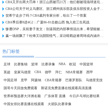
CBA又开出两大罚单！浙江山西被罚21万：他们都被现场球迷坑惨了
CBA公司关于对义乌赛区、浙江稠州俱乐部及俱乐部投资人金子军处罚的函
贺希宁走步了吗？CBA裁判专家分析，给出了一个答案
CBA季后赛8进4G2：广厦86-81击败山西 拖入抢三生死战
惨遭DNP，吴前妻子发文：别逼我把内部事情说出来，希望能被尊重
赢一场就飘了？杜锋又玩阴阳怪气，采访暗戳赵睿周琦或内涵许利民
热门标签
NBA
足球
比赛集锦
篮球
比赛录像
欧冠
中国篮球
CBA
英超
皇家马德里
德甲
拜仁
NBA常规赛
西甲
中国足球
意甲
阿森纳
CBA常规赛
巴塞罗那队
马德里竞技
国哥今天回放免费观看
斯诺克免费直播在线观看高清直播
世界杯预选赛大洋洲名额
广东体育 直播
今日乒乓球比赛结果
中国女排比赛直播在线观看
火箭队比赛录像