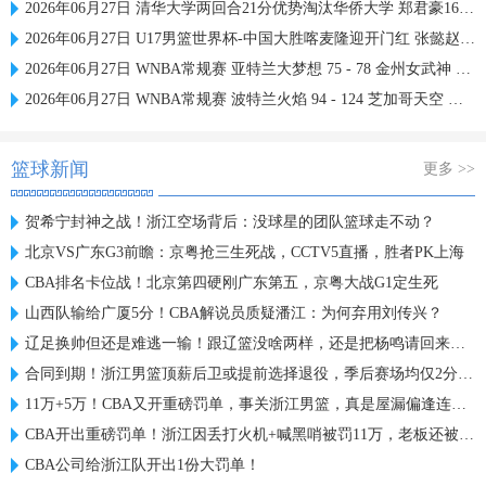
2026年06月27日 清华大学两回合21分优势淘汰华侨大学 郑君豪16分 虎建国23分
2026年06月27日 U17男篮世界杯-中国大胜喀麦隆迎开门红 张懿赵杰23+6
2026年06月27日 WNBA常规赛 亚特兰大梦想 75 - 78 金州女武神 全场集锦
2026年06月27日 WNBA常规赛 波特兰火焰 94 - 124 芝加哥天空 全场集锦
篮球新闻
更多 >>
贺希宁封神之战！浙江空场背后：没球星的团队篮球走不动？
北京VS广东G3前瞻：京粤抢三生死战，CCTV5直播，胜者PK上海
CBA排名卡位战！北京第四硬刚广东第五，京粤大战G1定生死
山西队输给广厦5分！CBA解说员质疑潘江：为何弃用刘传兴？
辽足换帅但还是难逃一输！跟辽篮没啥两样，还是把杨鸣请回来吧？
合同到期！浙江男篮顶薪后卫或提前选择退役，季后赛场均仅2分3板
11万+5万！CBA又开重磅罚单，事关浙江男篮，真是屋漏偏逢连夜雨
CBA开出重磅罚单！浙江因丢打火机+喊黑哨被罚11万，老板还被禁赛
CBA公司给浙江队开出1份大罚单！