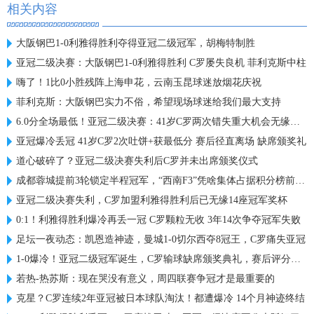
相关内容
大阪钢巴1-0利雅得胜利夺得亚冠二级冠军，胡梅特制胜
亚冠二级决赛：大阪钢巴1-0利雅得胜利 C罗屡失良机 菲利克斯中柱
嗨了！1比0小胜残阵上海申花，云南玉昆球迷放烟花庆祝
菲利克斯：大阪钢巴实力不俗，希望现场球迷给我们最大支持
6.0分全场最低！亚冠二级决赛：41岁C罗两次错失重大机会无缘首冠
亚冠爆冷丢冠 41岁C罗2次吐饼+获最低分 赛后径直离场 缺席颁奖礼
道心破碎了？亚冠二级决赛失利后C罗并未出席颁奖仪式
成都蓉城提前3轮锁定半程冠军，“西南F3”凭啥集体占据积分榜前三？
亚冠二级决赛失利，C罗加盟利雅得胜利后已无缘14座冠军奖杯
0:1！利雅得胜利爆冷再丢一冠 C罗颗粒无收 3年14次争夺冠军失败
足坛一夜动态：凯恩造神迹，曼城1-0切尔西夺8冠王，C罗痛失亚冠
1-0爆冷！亚冠二级冠军诞生，C罗输球缺席颁奖典礼，赛后评分出炉
若热-热苏斯：现在哭没有意义，周四联赛争冠才是最重要的
克星？C罗连续2年亚冠被日本球队淘汰！都遭爆冷 14个月神迹终结