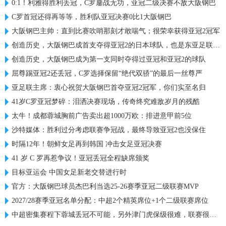
0:1！利雅得胜利丢冠，C罗鏖战无功，亚冠二级决赛不敌大阪钢巴
C罗首冠还得再等等，胜利队亚冠决赛0比1大阪钢巴
大阪钢巴主帅：直到比赛吹哨那刻才敢喘气；很荣幸获得亚冠2冠军
创造历史，大阪钢巴成首支夺得亚冠2的日本球队，也是东亚足联首队
创造历史，大阪钢巴成为第一支同时夺得过亚冠和亚冠2的球队
屈尊踢亚冠2还丢冠，C罗选择保留“绝代双骄”的最后一丝尊严
亚足联主席：衷心祝贺大阪钢巴首夺亚冠2冠军，你们实至名归
41岁C罗亚冠梦碎：泪洒决赛现场，传奇终究难敌岁月的残酷
太牛！成都蓉城胸前广告卖出超1000万欧：排进意甲前5位
沙特媒体：胜利过分考虑联赛争冠战，最终导致亚冠2也没保住
时隔12年！朝鲜女足再到韩国 冲击女足亚冠决赛
41 岁 C 罗再惹争议！亚冠丢冠全程缺席颁奖
目标亚运会 中国女足新老交替进行时
官方：大阪钢巴球员杰巴利当选25-26赛季亚冠二级联赛MVP
2027/28赛季亚冠名单分配：中超2个精英席位+1个二级联赛席位
中超密集赛程下蓉城丢冠不可能，另外津门虎保级很难，联赛很无聊