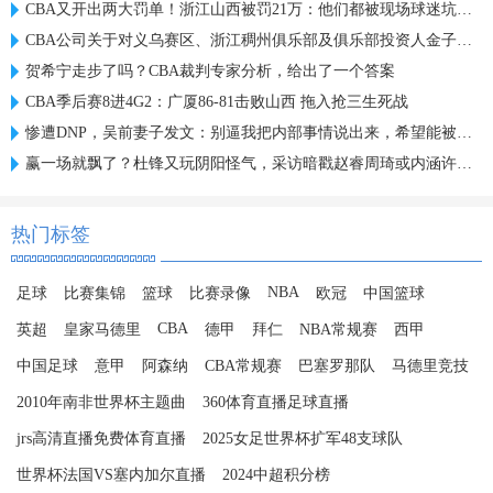
CBA又开出两大罚单！浙江山西被罚21万：他们都被现场球迷坑惨了
CBA公司关于对义乌赛区、浙江稠州俱乐部及俱乐部投资人金子军处罚的函
贺希宁走步了吗？CBA裁判专家分析，给出了一个答案
CBA季后赛8进4G2：广厦86-81击败山西 拖入抢三生死战
惨遭DNP，吴前妻子发文：别逼我把内部事情说出来，希望能被尊重
赢一场就飘了？杜锋又玩阴阳怪气，采访暗戳赵睿周琦或内涵许利民
热门标签
NBA
足球
比赛集锦
篮球
比赛录像
欧冠
中国篮球
CBA
英超
皇家马德里
德甲
拜仁
NBA常规赛
西甲
中国足球
意甲
阿森纳
CBA常规赛
巴塞罗那队
马德里竞技
2010年南非世界杯主题曲
360体育直播足球直播
jrs高清直播免费体育直播
2025女足世界杯扩军48支球队
世界杯法国VS塞内加尔直播
2024中超积分榜