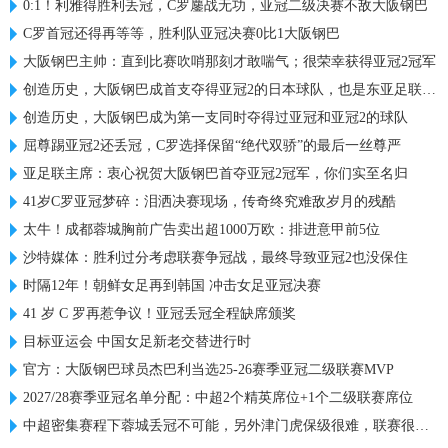
0:1！利雅得胜利丢冠，C罗鏖战无功，亚冠二级决赛不敌大阪钢巴
C罗首冠还得再等等，胜利队亚冠决赛0比1大阪钢巴
大阪钢巴主帅：直到比赛吹哨那刻才敢喘气；很荣幸获得亚冠2冠军
创造历史，大阪钢巴成首支夺得亚冠2的日本球队，也是东亚足联首队
创造历史，大阪钢巴成为第一支同时夺得过亚冠和亚冠2的球队
屈尊踢亚冠2还丢冠，C罗选择保留“绝代双骄”的最后一丝尊严
亚足联主席：衷心祝贺大阪钢巴首夺亚冠2冠军，你们实至名归
41岁C罗亚冠梦碎：泪洒决赛现场，传奇终究难敌岁月的残酷
太牛！成都蓉城胸前广告卖出超1000万欧：排进意甲前5位
沙特媒体：胜利过分考虑联赛争冠战，最终导致亚冠2也没保住
时隔12年！朝鲜女足再到韩国 冲击女足亚冠决赛
41 岁 C 罗再惹争议！亚冠丢冠全程缺席颁奖
目标亚运会 中国女足新老交替进行时
官方：大阪钢巴球员杰巴利当选25-26赛季亚冠二级联赛MVP
2027/28赛季亚冠名单分配：中超2个精英席位+1个二级联赛席位
中超密集赛程下蓉城丢冠不可能，另外津门虎保级很难，联赛很无聊