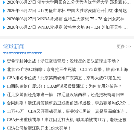
2026年06月27日 清华大学两回合21分优势淘汰华侨大学 郑君豪16分 虎建国23分
2026年06月27日 U17男篮世界杯-中国大胜喀麦隆迎开门红 张懿赵杰23+6
2026年06月27日 WNBA常规赛 亚特兰大梦想 75 - 78 金州女武神 全场集锦
2026年06月27日 WNBA常规赛 波特兰火焰 94 - 124 芝加哥天空 全场集锦
篮球新闻
更多 >>
贺希宁封神之战！浙江空场背后：没球星的团队篮球走不动？
北京VS广东G3前瞻：京粤抢三生死战，CCTV5直播，胜者PK上海
CBA排名卡位战！北京第四硬刚广东第五，京粤大战G1定生死
山西队输给广厦5分！CBA解说员质疑潘江：为何弃用刘传兴？
辽足换帅但还是难逃一输！跟辽篮没啥两样，还是把杨鸣请回来吧？
合同到期！浙江男篮顶薪后卫或提前选择退役，季后赛场均仅2分3板
11万+5万！CBA又开重磅罚单，事关浙江男篮，真是屋漏偏逢连夜雨
CBA开出重磅罚单！浙江因丢打火机+喊黑哨被罚11万，老板还被禁赛
CBA公司给浙江队开出1份大罚单！