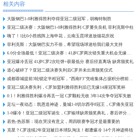
相关内容
大阪钢巴1-0利雅得胜利夺得亚冠二级冠军，胡梅特制胜
亚冠二级决赛：大阪钢巴1-0利雅得胜利 C罗屡失良机 菲利克斯中柱
嗨了！1比0小胜残阵上海申花，云南玉昆球迷放烟花庆祝
菲利克斯：大阪钢巴实力不俗，希望现场球迷给我们最大支持
6.0分全场最低！亚冠二级决赛：41岁C罗两次错失重大机会无缘首冠
亚冠爆冷丢冠 41岁C罗2次吐饼+获最低分 赛后径直离场 缺席颁奖礼
道心破碎了？亚冠二级决赛失利后C罗并未出席颁奖仪式
成都蓉城提前3轮锁定半程冠军，“西南F3”凭啥集体占据积分榜前三？
亚冠二级决赛失利，C罗加盟利雅得胜利后已无缘14座冠军奖杯
0:1！利雅得胜利爆冷再丢一冠 C罗颗粒无收 3年14次争夺冠军失败
足坛一夜动态：凯恩造神迹，曼城1-0切尔西夺8冠王，C罗痛失亚冠
1-0爆冷！亚冠二级冠军诞生，C罗输球缺席颁奖典礼，赛后评分出炉
若热-热苏斯：现在哭没有意义，周四联赛争冠才是最重要的
克星？C罗连续2年亚冠被日本球队淘汰！都遭爆冷 14个月神迹终结