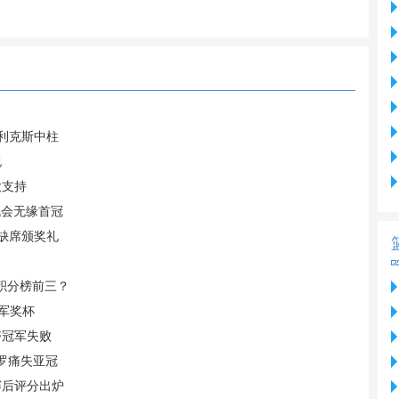
菲利克斯中柱
祝
大支持
机会无缘首冠
 缺席颁奖礼
据积分榜前三？
军奖杯
夺冠军失败
C罗痛失亚冠
赛后评分出炉