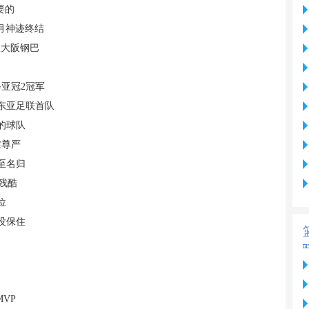
要的
月神迹终结
敌大阪钢巴
亚冠2冠军
东亚足联首队
的球队
丝尊严
至名归
残酷
位
没保住
VP