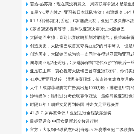
若热-热苏斯：现在哭没有意义，周四联赛争冠才是最重
克星？C罗连续2年亚冠被日本球队淘汰！都遭爆冷 14个
0:1！利雅得胜利丢冠，C罗鏖战无功，亚冠二级决赛不
C罗首冠还得再等等，胜利队亚冠决赛0比1大阪钢巴
大阪钢巴主帅：直到比赛吹哨那刻才敢喘气；很荣幸获得
创造历史，大阪钢巴成首支夺得亚冠2的日本球队，也是
创造历史，大阪钢巴成为第一支同时夺得过亚冠和亚冠2
屈尊踢亚冠2还丢冠，C罗选择保留“绝代双骄”的最后一
亚足联主席：衷心祝贺大阪钢巴首夺亚冠2冠军，你们实
41岁C罗亚冠梦碎：泪洒决赛现场，传奇终究难敌岁月的
太牛！成都蓉城胸前广告卖出超1000万欧：排进意甲前5
沙特媒体：胜利过分考虑联赛争冠战，最终导致亚冠2也
时隔12年！朝鲜女足再到韩国 冲击女足亚冠决赛
41 岁 C 罗再惹争议！亚冠丢冠全程缺席颁奖
目标亚运会 中国女足新老交替进行时
官方：大阪钢巴球员杰巴利当选25-26赛季亚冠二级联赛M