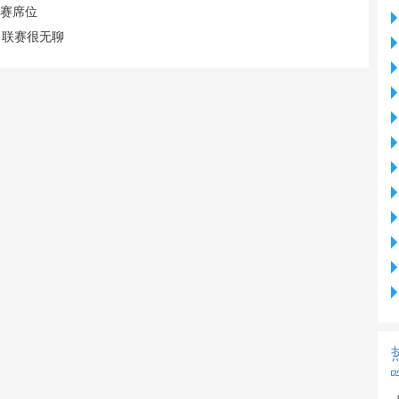
联赛席位
，联赛很无聊