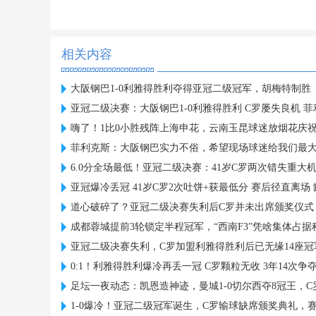
相关内容
大阪钢巴1-0利雅得胜利夺得亚冠二级冠军，胡梅特制胜
亚冠二级决赛：大阪钢巴1-0利雅得胜利 C罗屡失良机 
嗨了！1比0小胜残阵上海申花，云南玉昆球迷放烟花庆
菲利克斯：大阪钢巴实力不俗，希望现场球迷给我们最
6.0分全场最低！亚冠二级决赛：41岁C罗两次错失重大
亚冠爆冷丢冠 41岁C罗2次吐饼+获最低分 赛后径直离场
道心破碎了？亚冠二级决赛失利后C罗并未出席颁奖仪式
成都蓉城提前3轮锁定半程冠军，“西南F3”凭啥集体占
亚冠二级决赛失利，C罗加盟利雅得胜利后已无缘14座冠
0:1！利雅得胜利爆冷再丢一冠 C罗颗粒无收 3年14次争
足坛一夜动态：凯恩造神迹，曼城1-0切尔西夺8冠王，
1-0爆冷！亚冠二级冠军诞生，C罗输球缺席颁奖典礼，