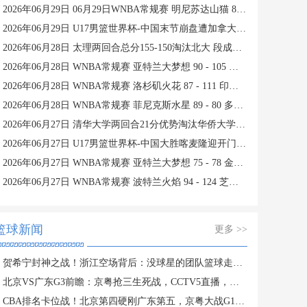
2026年06月29日 06月29日WNBA常规赛 明尼苏达山猫 85 - 77 达拉斯飞翼 集锦
2026年06月29日 U17男篮世界杯-中国末节崩盘遭加拿大逆转 狂丢40个后场篮板
2026年06月28日 太理两回合总分155-150淘汰北大 段成果21分 邓奕豪空砍24+8
2026年06月28日 WNBA常规赛 亚特兰大梦想 90 - 105 西雅图风暴 全场集锦
2026年06月28日 WNBA常规赛 洛杉矶火花 87 - 111 印第安纳狂热 全场集锦
2026年06月28日 WNBA常规赛 菲尼克斯水星 89 - 80 多伦多节奏 全场集锦
2026年06月27日 清华大学两回合21分优势淘汰华侨大学 郑君豪16分 虎建国23分
2026年06月27日 U17男篮世界杯-中国大胜喀麦隆迎开门红 张懿赵杰23+6
2026年06月27日 WNBA常规赛 亚特兰大梦想 75 - 78 金州女武神 全场集锦
2026年06月27日 WNBA常规赛 波特兰火焰 94 - 124 芝加哥天空 全场集锦
篮球新闻
更多 >>
贺希宁封神之战！浙江空场背后：没球星的团队篮球走不动？
北京VS广东G3前瞻：京粤抢三生死战，CCTV5直播，胜者PK上海
CBA排名卡位战！北京第四硬刚广东第五，京粤大战G1定生死