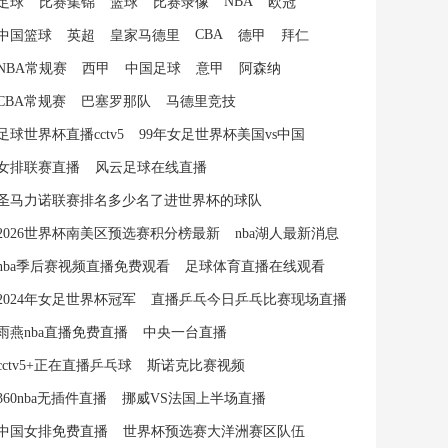
NBA
足球
比赛集锦
篮球
比赛录像
欧冠
CBA
中国篮球
英超
皇家马德里
德甲
拜仁
NBA常规赛
西甲
中国足球
意甲
阿森纳
CBA常规赛
巴塞罗那队
马德里竞技
足球世界杯直播cctv5
99年女足世界杯美国vs中国
女排联赛直播
风云足球在线直播
圣马力诺联赛排名多少名了进世界杯的球队
2026世界杯南美区预选赛积分榜最新
nba湖人最新消息
nba季后赛视频直播免费观看
足球体育直播在线观看
2024年女足世界杯冠军
直播乒乓今日乒乓比赛现场直播
雨燕nba直播免费直播
中央一台直播
cctv5+正在直播乒乓球
斯诺克比赛视频
360nba无插件直播
挪威VS法国上半场直播
中国女排免费直播
世界杯预选赛大洋洲赛区队伍