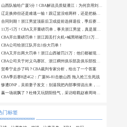
山西队输给广厦5分！CBA解说员质疑潘江：为何弃用刘传兴？
辽足换帅但还是难逃一输！跟辽篮没啥两样，还是把杨鸣请回来吧？
合同到期！浙江男篮顶薪后卫或提前选择退役，季后赛场均仅2分3板
11万+5万！CBA又开重磅罚单，事关浙江男篮，真是屋漏偏逢连夜雨
CBA开出重磅罚单！浙江因丢打火机+喊黑哨被罚11万，老板还被禁赛
CBA公司给浙江队开出1份大罚单！
CBA又开出两大罚单！浙江山西被罚21万：他们都被现场球迷坑惨了
CBA公司关于对义乌赛区、浙江稠州俱乐部及俱乐部投资人金子军处罚的函
贺希宁走步了吗？CBA裁判专家分析，给出了一个答案
CBA季后赛8进4G2：广厦86-81击败山西 拖入抢三生死战
惨遭DNP，吴前妻子发文：别逼我把内部事情说出来，希望能被尊重
赢一场就飘了？杜锋又玩阴阳怪气，采访暗戳赵睿周琦或内涵许利民
热门标签