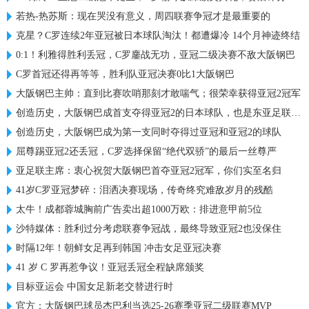
若热-热苏斯：现在哭没有意义，周四联赛争冠才是最重要的
克星？C罗连续2年亚冠被日本球队淘汰！都遭爆冷 14个月神迹终结
0:1！利雅得胜利丢冠，C罗鏖战无功，亚冠二级决赛不敌大阪钢巴
C罗首冠还得再等等，胜利队亚冠决赛0比1大阪钢巴
大阪钢巴主帅：直到比赛吹哨那刻才敢喘气；很荣幸获得亚冠2冠军
创造历史，大阪钢巴成首支夺得亚冠2的日本球队，也是东亚足联首队
创造历史，大阪钢巴成为第一支同时夺得过亚冠和亚冠2的球队
屈尊踢亚冠2还丢冠，C罗选择保留“绝代双骄”的最后一丝尊严
亚足联主席：衷心祝贺大阪钢巴首夺亚冠2冠军，你们实至名归
41岁C罗亚冠梦碎：泪洒决赛现场，传奇终究难敌岁月的残酷
太牛！成都蓉城胸前广告卖出超1000万欧：排进意甲前5位
沙特媒体：胜利过分考虑联赛争冠战，最终导致亚冠2也没保住
时隔12年！朝鲜女足再到韩国 冲击女足亚冠决赛
41 岁 C 罗再惹争议！亚冠丢冠全程缺席颁奖
目标亚运会 中国女足新老交替进行时
官方：大阪钢巴球员杰巴利当选25-26赛季亚冠二级联赛MVP