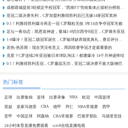
成都蓉城提前3轮锁定半程冠军，“西南F3”凭啥集体占据积分榜前三？
亚冠二级决赛失利，C罗加盟利雅得胜利后已无缘14座冠军奖杯
0:1！利雅得胜利爆冷再丢一冠 C罗颗粒无收 3年14次争夺冠军失败
足坛一夜动态：凯恩造神迹，曼城1-0切尔西夺8冠王，C罗痛失亚冠
1-0爆冷！亚冠二级冠军诞生，C罗输球缺席颁奖典礼，赛后评分出炉
若热-热苏斯：现在哭没有意义，周四联赛争冠才是最重要的
克星？C罗连续2年亚冠被日本球队淘汰！都遭爆冷 14个月神迹终结
0:1！利雅得胜利丢冠，C罗鏖战无功，亚冠二级决赛不敌大阪钢巴
热门标签
NBA
足球
比赛集锦
篮球
比赛录像
欧冠
中国篮球
CBA
英超
皇家马德里
德甲
拜仁
NBA常规赛
西甲
意甲
中国足球
阿森纳
CBA常规赛
巴塞罗那队
马德里竞技
24小时体育直播免费观看
cctv8在线直播电视