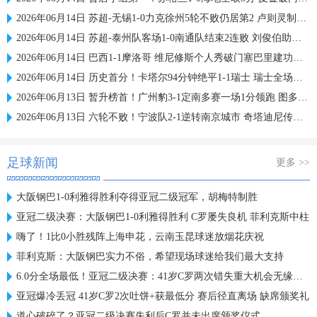
2026年06月14日 苏超-无锡1-0力克徐州5轮不败仍居第2 卢则灵制胜徐州近4轮仅1胜
2026年06月14日 苏超-泰州队客场1-0南通队结束2连败 刘俊伯助攻吴硕涛打进制胜球
2026年06月14日 巴西1-1摩洛哥 维尼修斯个人秀破门塞巴里建功迪亚斯手术刀助攻
2026年06月14日 历史首分！卡塔尔94分钟绝平1-1瑞士 瑞士全场屡失良机恩博洛点射
2026年06月13日 暂升榜首！广州豹3-1定南多赛一场1分领跑 图多列双响侯煜破门
2026年06月13日 六轮不败！宁波队2-1逆转南京城市 奇塔迪尼传射庞开元建功
足球新闻
更多 >>
大阪钢巴1-0利雅得胜利夺得亚冠二级冠军，胡梅特制胜
亚冠二级决赛：大阪钢巴1-0利雅得胜利 C罗屡失良机 菲利克斯中柱
嗨了！1比0小胜残阵上海申花，云南玉昆球迷放烟花庆祝
菲利克斯：大阪钢巴实力不俗，希望现场球迷给我们最大支持
6.0分全场最低！亚冠二级决赛：41岁C罗两次错失重大机会无缘首冠
亚冠爆冷丢冠 41岁C罗2次吐饼+获最低分 赛后径直离场 缺席颁奖礼
道心破碎了？亚冠二级决赛失利后C罗并未出席颁奖仪式