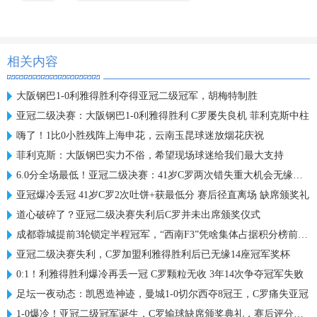
相关内容
大阪钢巴1-0利雅得胜利夺得亚冠二级冠军，胡梅特制胜
亚冠二级决赛：大阪钢巴1-0利雅得胜利 C罗屡失良机 菲利克斯中柱
嗨了！1比0小胜残阵上海申花，云南玉昆球迷放烟花庆祝
菲利克斯：大阪钢巴实力不俗，希望现场球迷给我们最大支持
6.0分全场最低！亚冠二级决赛：41岁C罗两次错失重大机会无缘首冠
亚冠爆冷丢冠 41岁C罗2次吐饼+获最低分 赛后径直离场 缺席颁奖礼
道心破碎了？亚冠二级决赛失利后C罗并未出席颁奖仪式
成都蓉城提前3轮锁定半程冠军，“西南F3”凭啥集体占据积分榜前三？
亚冠二级决赛失利，C罗加盟利雅得胜利后已无缘14座冠军奖杯
0:1！利雅得胜利爆冷再丢一冠 C罗颗粒无收 3年14次争夺冠军失败
足坛一夜动态：凯恩造神迹，曼城1-0切尔西夺8冠王，C罗痛失亚冠
1-0爆冷！亚冠二级冠军诞生，C罗输球缺席颁奖典礼，赛后评分出炉