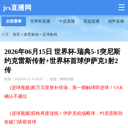
☰
jrs直播网
全部赛事
世界杯直播
中超直播
英超直播
德甲直播
位置：
首页
>
体育集锦
>
足球集锦
2026年06月15日 世界杯-瑞典5-1突尼斯
约克雷斯传射+世界杯首球伊萨克1射2
传
时间：2026-06-15 10:16:07
|
来源：网络转载
[进球视频]斯万贝里替补登场，第一脚触球即进球！VAR
确认不越位
[进球视频]双枪再度连线！伊萨克前场断球，约克雷斯劲
射破门斩获首球